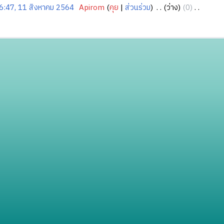
6:47, 11 สิงหาคม 2564
‎
Apirom
คุย
ส่วนร่วม
‎
ว่าง
0
‎