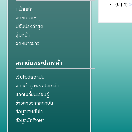
ป
ก
1
หน้าหลัก
ไ
1
จดหมายเหตุ
ม่
1
มี
สิ
ปรับปรุงล่าสุด
ค
ง
สุ่มหน้า
ว
ห
จดหมายข่าว
า
า
ม
ค
ย่
ม
สถาบันพระปกเกล้า
อ
2
ก
5
า
เว็บไซต์สถาบัน
6
ร
ฐานข้อมูลพระปกเกล้า
4
แ
แลกเปลี่ยนเรียนรู้
ก้
ไ
ข่าวสารจากสถาบัน
ข
ข้อมูลศิษย์เก่า
ข้อมูลนักศึกษา