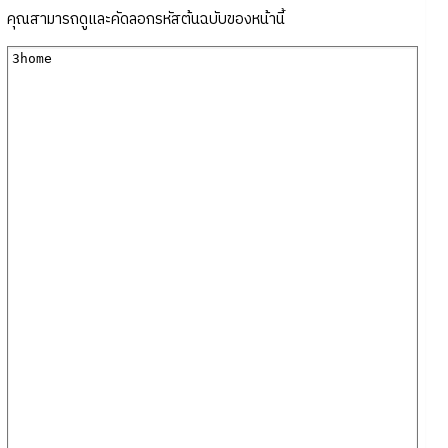
คุณสามารถดูและคัดลอกรหัสต้นฉบับของหน้านี้