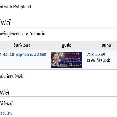
ed with MsUpload
ไฟล์
ลาเพื่อดูไฟล์ที่ปรากฏในขณะนั้น
วันที่/เวลา
รูปย่อ
ขนาด
4:42, 15 พฤศจิกายน 2565
713 × 359
(198 กิโลไบต์)
ันทึกทับไฟล์นี้
ฟล์
ช้ไฟล์นี้:
ีรวมไทย