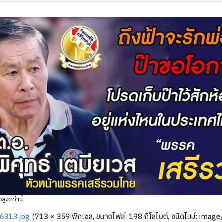
สูงกว่านี้
6313.jpg
‎
(713 × 359 พิกเซล, ขนาดไฟล์: 198 กิโลไบต์, ชนิดไมม์:
image