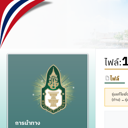
ไฟล์
:
ไฟล์
รุ่นแก้ไขเ
(ต่าง) ←รุ่
การนำทาง