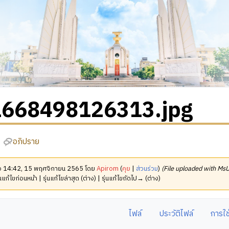
1668498126313.jpg
อภิปราย
มื่อ 14:42, 15 พฤศจิกายน 2565 โดย
Apirom
(
คุย
|
ส่วนร่วม
)
(File uploaded with Ms
นแก้ไขก่อนหน้า | รุ่นแก้ไขล่าสุด (ต่าง) | รุ่นแก้ไขถัดไป→ (ต่าง)
ไฟล์
ประวัติไฟล์
การใช