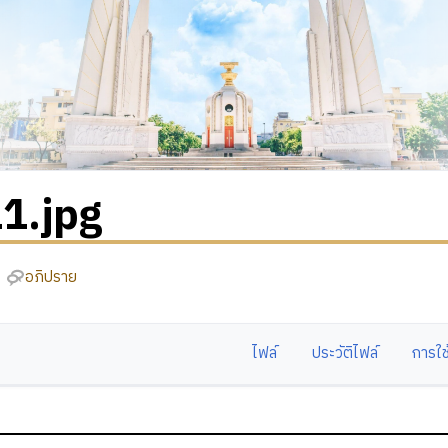
1.jpg
อภิปราย
ไฟล์
ประวัติไฟล์
การใช