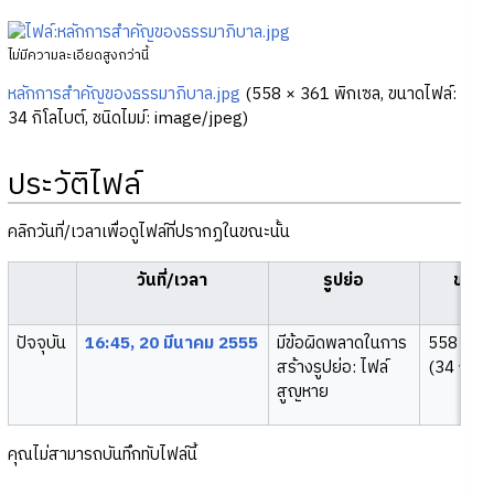
ไม่มีความละเอียดสูงกว่านี้
หลักการสำคัญของธรรมาภิบาล.jpg
‎
(558 × 361 พิกเซล, ขนาดไฟล์:
34 กิโลไบต์, ชนิดไมม์:
image/jpeg
)
ประวัติไฟล์
คลิกวันที่/เวลาเพื่อดูไฟล์ที่ปรากฏในขณะนั้น
วันที่/เวลา
รูปย่อ
ขนาด
ปัจจุบัน
16:45, 20 มีนาคม 2555
มีข้อผิดพลาดในการ
558 × 3
สร้างรูปย่อ: ไฟล์
(34 กิโลไ
สูญหาย
คุณไม่สามารถบันทึกทับไฟล์นี้