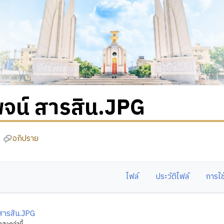
จน์ สารสิน.JPG
อภิปราย
ไฟล์
ประวัติไฟล์
การใช