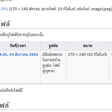
สูงกว่านี้
น.JPG
‎
(170 × 240 พิกเซล, ขนาดไฟล์: 10 กิโลไบต์, ชนิดไมม์:
image/jpeg
ไฟล์
ลาเพื่อดูไฟล์ที่ปรากฏในขณะนั้น
วันที่/เวลา
รูปย่อ
ขนาด
4:41, 30 ธันวาคม 2552
มีข้อผิดพลาด
170 × 240
(10 กิโลไบต์)
ในการสร้าง
รูปย่อ: ไฟล์
สูญหาย
ันทึกทับไฟล์นี้
ฟล์