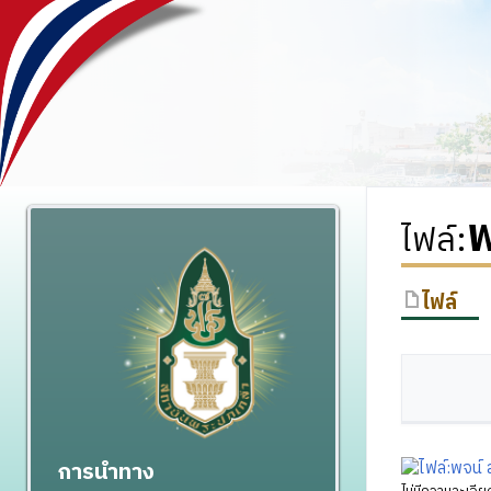
พ
ไฟล์
:
ไฟล์
การนำทาง