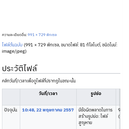
ความละเอียดอื่น:
991 × 729 พิกเซล
ไฟล์ต้นฉบับ
‎
(991 × 729 พิกเซล, ขนาดไฟล์: 81 กิโลไบต์, ชนิดไมม์:
image/jpeg
)
ประวัติไฟล์
คลิกวันที่/เวลาเพื่อดูไฟล์ที่ปรากฏในขณะนั้น
วันที่/เวลา
รูปย่อ
ข
ปัจจุบัน
10:48, 22 พฤษภาคม 2557
มีข้อผิดพลาดในการ
991 
สร้างรูปย่อ: ไฟล์
(81 กิ
สูญหาย