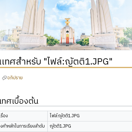
เทศสำหรับ "ไฟล์:ญัตติ1.JPG"
อภิปราย
ทศเบื้องต้น
รื่อง
ไฟล์:ญัตติ1.JPG
องคำหลักในการเรียงลำดับ
ญัตติ1.JPG