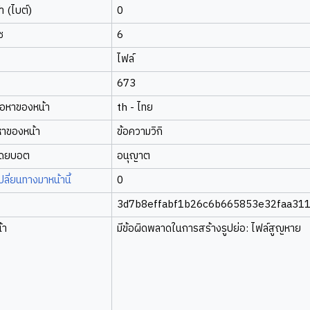
 (ไบต์)
0
ซ
6
ไฟล์
673
้อหาของหน้า
th - ไทย
หาของหน้า
ข้อความวิกิ
โดยบอต
อนุญาต
ี่ยนทางมาหน้านี้
0
3d7b8effabf1b26c6b665853e32faa31
้า
มีข้อผิดพลาดในการสร้างรูปย่อ: ไฟล์สูญหาย