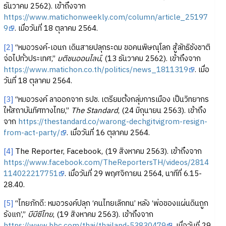
ธันวาคม 2562). เข้าถึงจาก
https://www.matichonweekly.com/column/article_25197
9
. เมื่อวันที่ 18 ตุลาคม 2564.
[2]
“หมอวรงค์-เอนก เดินสายปลุกระดม ขอคนพิษณุโลก สู้ลัทธิชังชาติ
จ่อไปทั่วประเทศ,”
มติชนออนไลน์
, (13 ธันวาคม 2562). เข้าถึงจาก
https://www.matichon.co.th/politics/news_1811319
. เมื่อ
วันที่ 18 ตุลาคม 2564.
[3]
“หมอวรงค์ ลาออกจาก รปช. เตรียมตั้งกลุ่มการเมือง เป็นวิทยากร
ให้สถาบันทิศทางไทย,”
The Standard
, (24 มิถุนายน 2563). เข้าถึง
จาก
https://thestandard.co/warong-dechgitvigrom-resign-
from-act-party/
. เมื่อวันที่ 16 ตุลาคม 2564.
[4]
The Reporter, Facebook, (19 สิงหาคม 2563). เข้าถึงจาก
https://www.facebook.com/TheReportersTH/videos/2814
114022217751
. เมื่อวันที่ 29 พฤศจิกายน 2564, นาทีที่ 6.15-
28.40.
[5]
“ไทยภักดี: หมอวรงค์ปลุก ‘คนไทยเลิกทน’ หลัง ‘พ่อของแผ่นดินถูก
รังแก’,”
บีบีซีไทย
, (19 สิงหาคม 2563). เข้าถึงจาก
https://www.bbc.com/thai/thailand-53830479
. เมื่อวันที่ 29