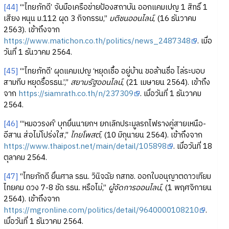
[44]
“‘ไทยภักดี’ จับมือเครือข่ายป้องสถาบัน ออกแคมเปญ 1 สิทธิ์ 1
เสียง หนุน ม.112 ผุด 3 กิจกรรม,”
มติชนออนไลน์
, (16 ธันวาคม
2563). เข้าถึงจาก
https://www.matichon.co.th/politics/news_2487348
. เมื่อ
วันที่ 1 ธันวาคม 2564.
[45]
“‘ไทยภักดี’ ผุดแคมเปญ ‘หยุดเชื้อ อยู่บ้าน ขอล้านชื่อ ไล่ระบอบ
สามกีบ หยุดรื้อรธน.’,”
สยามรัฐออนไลน์
, (21 เมษายน 2564). เข้าถึง
จาก
https://siamrath.co.th/n/237309
. เมื่อวันที่ 1 ธันวาคม
2564.
[46]
“‘หมอวรงค์’ บุกยื่นนายกฯ ยกเลิกประมูลรถไฟรางคู่สายเหนือ-
อีสาน ส่อไม่โปร่งใส,”
ไทยโพสต์
, (10 มิถุนายน 2564). เข้าถึงจาก
https://www.thaipost.net/main/detail/105898
. เมื่อวันที่ 18
ตุลาคม 2564.
[47]
“ไทยภักดี ยื่นศาล รธน. วินิจฉัย กสทช. ออกใบอนุญาตดาวเทียม
ไทยคม ดวง 7-8 ขัด รธน. หรือไม่,”
ผู้จัดการออนไลน์
, (1 พฤศจิกายน
2564). เข้าถึงจาก
https://mgronline.com/politics/detail/9640000108210
.
เมื่อวันที่ 1 ธันวาคม 2564.