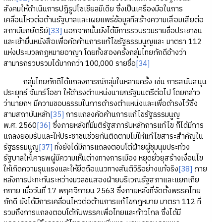
สังคมให้ดำเนินการปฏิรูปโซเชียลมีเดีย ซึ่งเป็นเครื่องมือในการ
เคลื่อนไหวต่อต้านรัฐบาลและเผยแพร่ข้อมูลที่สร้างความเสื่อมเสียต่อ
สถาบันกษัตริย์
[33]
นอกจากนั้นยังได้มีการรวบรวมรายชื่อประชาชน
และเข้ายื่นหนังสือเพื่อคัดค้านการแก้ไขรัฐธรรมนูญและ มาตรา 112
แห่งประมวลกฎหมายอาญา โดยทั้งสองครั้งกลุ่มไทยภักดีอ้างว่า
สามารถรวบรวมได้มากกว่า 100,000 รายชื่อ
[34]
กลุ่มไทยภักดีได้แถลงการณ์กลุ่มในหลายครั้ง เช่น การสนับสนุน
ประยุทธ์ จันทร์โอชา ให้ดำรงตำแหน่งนายกรัฐมนตรีต่อไป โดยกล่าว
ว่านายกฯ มีความชอบธรรมในการดำรงตำแหน่งและเพื่อดำรงไว้ซึ่ง
สามสถาบันหลัก
[35]
การแถลงคัดค้านการแก้ไขรัฐธรรมนูญ
พ.ศ. 2560
[36]
ซึ่งภายหลังที่มีมติรัฐสภารับหลักการแก้ไข ก็ได้มีการ
แถลงยอมรับและให้ประชาชนช่วยกันติดตามไม่ให้แก้ไขสาระสำคัญใน
รัฐธรรมนูญ
[37]
ทั้งยังได้มีการแถลงตอบโต้ฝ่ายผู้ชุมนุมประท้วง
รัฐบาลให้เคารพผู้มีความเห็นต่างทางการเมือง หยุดยั่วยุสร้างเงื่อนไข
ให้เกิดความรุนแรงและให้ยึดถือแนวทางสันติวิธีอย่างแท้จริง
[38]
ภาย
หลังการปะทะกันระหว่างมวลชนสองฝ่ายบริเวณรัฐสภาและแยกเกีย
กกาย เมื่อวันที่ 17 พฤศจิกายน 2563 ซึ่งภายหลังที่จัดตั้งพรรคไทย
ภักดี ยังได้มีการเคลื่อนไหวต่อต้านการแก้ไขกฎหมาย มาตรา 112 ที่
รวมถึงการแถลงตอบโต้กับพรรคเพื่อไทยและก้าวไกล ซึ่งได้มี