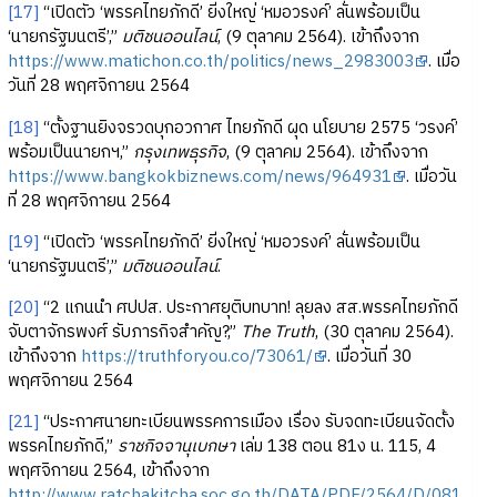
[17]
“เปิดตัว ‘พรรคไทยภักดี’ ยิ่งใหญ่ ‘หมอวรงค์’ ลั่นพร้อมเป็น
‘นายกรัฐมนตรี’,”
มติชนออนไลน์
, (9 ตุลาคม 2564). เข้าถึงจาก
https://www.matichon.co.th/politics/news_2983003
. เมื่อ
วันที่ 28 พฤศจิกายน 2564
[18]
“ตั้งฐานยิงจรวดบุกอวกาศ ไทยภักดี ผุด นโยบาย 2575 ‘วรงค์’
พร้อมเป็นนายกฯ,”
กรุงเทพธุรกิจ
, (9 ตุลาคม 2564). เข้าถึงจาก
https://www.bangkokbiznews.com/news/964931
. เมื่อวัน
ที่ 28 พฤศจิกายน 2564
[19]
“เปิดตัว ‘พรรคไทยภักดี’ ยิ่งใหญ่ ‘หมอวรงค์’ ลั่นพร้อมเป็น
‘นายกรัฐมนตรี’,”
มติชนออนไลน์
.
[20]
“2 แกนนำ ศปปส. ประกาศยุติบทบาท! ลุยลง สส.พรรคไทยภักดี
จับตาจักรพงศ์ รับภารกิจสำคัญ?,”
The Truth
, (30 ตุลาคม 2564).
เข้าถึงจาก
https://truthforyou.co/73061/
. เมื่อวันที่ 30
พฤศจิกายน 2564
[21]
“ประกาศนายทะเบียนพรรคการเมือง เรื่อง รับจดทะเบียนจัดตั้ง
พรรคไทยภักดี,”
ราชกิจจานุเบกษา
เล่ม 138 ตอน 81ง น. 115, 4
พฤศจิกายน 2564, เข้าถึงจาก
http://www.ratchakitcha.soc.go.th/DATA/PDF/2564/D/081