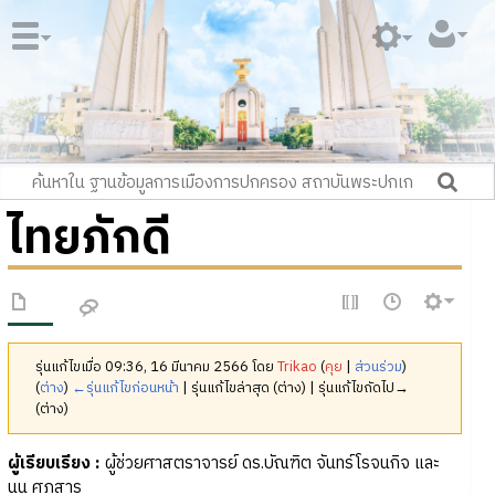
ไทยภักดี
รุ่นแก้ไขเมื่อ 09:36, 16 มีนาคม 2566 โดย
Trikao
(
คุย
|
ส่วนร่วม
)
(
ต่าง
)
←รุ่นแก้ไขก่อนหน้า
| รุ่นแก้ไขล่าสุด (ต่าง) | รุ่นแก้ไขถัดไป→
(ต่าง)
ผู้เรียบเรียง :
ผู้ช่วยศาสตราจารย์ ดร.บัณฑิต จันทร์โรจนกิจ และ
นน ศุภสาร