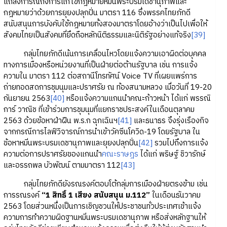
แถลงการณ์ถึงการแก้ไขกฎหมายหมิ่นพระบรมเดชานุภาพและ
กฎหมายว่าด้วยการยุยงปลุกปั่น มาตรา 116 ซึ่งพรรคไทยภักดี
สนับสนุนการบังคับใช้กฎหมายทั้งสองมาตราโดยอ้างว่าเป็นไปเพื่อให้
สังคมไทยเป็นสังคมที่ยึดถือหลักนิติธรรมและนิติรัฐอย่างแท้จริง
[39]
กลุ่มไทยภักดีเน้นการเคลื่อนไหวโดยแจ้งความเอาผิดต่อบุคคล
ทางการเมืองหรือหน่วยงานที่เป็นฝ่ายต่อต้านรัฐบาล เช่น การแจ้ง
ความใน มาตรา 112 ต่อสถานีโทรทัศน์ Voice TV ที่เผยแพร่การ
ถ่ายทอดสดการชุมนุมและปราศรัย ณ ท้องสนามหลวง เมื่อวันที่ 19-20
กันยายน 2563
[40]
หรือแจ้งความแกนนำคณะก้าวหน้า ได้แก่ พรรณิ
การ์ วาณิช ที่เข้าร่วมการชุมนุมที่แยกราชประสงค์ในเดือนตุลาคม
2563 ด้วยข้อหาฝ่าฝืน พ.ร.ก ฉุกเฉินฯ
[41]
และธนาธร จึงรุ่งเรืองกิจ
จากกรณีการไลฟ์วิจารณ์การนำเข้าวัคซีนโควิด-19 โดยรัฐบาล ใน
ข้อหาหมิ่นพระบรมเดชานุภาพและยุยงปลุกปั่น
[42]
รวมไปถึงการแจ้ง
ความต่อการปราศรัยของแกนนำ
คณะราษฎร
ได้แก่ พริษฐ์ ชิวารักษ์
และอรรถพล บัวพัฒน์ ตามมาตรา 112
[43]
กลุ่มไทยภักดียังรณรงค์ตอบโต้กลุ่มการเมืองฝ่ายตรงข้าม เช่น
การรณรงค์
“1 สิทธิ์ 1 เสียง สนับสนุน ม.112”
ในเดือนธันวาคม
2563 โดยส่วนหนึ่งเป็นการเชิญชวนให้ประชาชนทั่วประเทศเข้าแจ้ง
ความการทำความผิดฐานหมิ่นพระบรมเดชานุภาพ หรือส่งหลักฐานให้