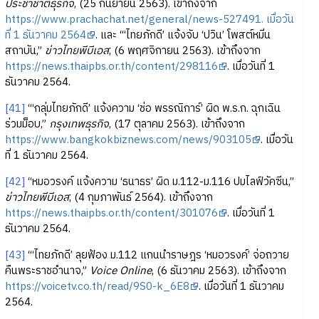
ประชาชาติธุรกิจ
, (25 กันยายน 2563). เข้าถึงจาก
https://www.prachachat.net/general/news-527491. เมื่อวัน
ที่ 1 ธันวาคม 2564
. และ “‘ไทยภักดี’ แจ้งจับ ‘ปวิน’ โพสต์หมิ่น
สถาบัน,”
ข่าวไทยพีบีเอส
, (6 พฤศจิกายน 2563). เข้าถึงจาก
https://news.thaipbs.or.th/content/298116
. เมื่อวันที่ 1
ธันวาคม 2564.
[41]
“‘กลุ่มไทยภักดี’ แจ้งความ ‘ช่อ พรรณิการ์’ ผิด พ.ร.ก. ฉุกเฉิน
ร่วมม็อบ,”
กรุงเทพธุรกิจ
, (17 ตุลาคม 2563). เข้าถึงจาก
https://www.bangkokbiznews.com/news/903105
. เมื่อวัน
ที่ 1 ธันวาคม 2564.
[42]
“หมอวรงค์ แจ้งความ ‘ธนาธร’ ผิด ม.112-ม.116 ปมไลฟ์วัคซีน,”
ข่าวไทยพีบีเอส
, (4 กุมภาพันธ์ 2564). เข้าถึงจาก
https://news.thaipbs.or.th/content/301076
. เมื่อวันที่ 1
ธันวาคม 2564.
[43]
“‘ไทยภักดี’ ลุยฟ้อง ม.112 แกนนำราษฎร ‘หมอวรงค์’ จ่อถวาย
คืนพระราชอำนาจ,”
Voice Online
, (6 ธันวาคม 2563). เข้าถึงจาก
https://voicetv.co.th/read/9S0-k_6E8
. เมื่อวันที่ 1 ธันวาคม
2564.