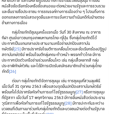
หลายโอกาส และในหลายรูปแบบ ทั้งการระดมมวลชนชุมนุม การยื่น
หนังสือข้อเรียกร้องหรือข้อเสนอแนะต่อหน่วยงานรัฐและการรวบรวม
และยื่นรายชื่อประชาชน การรณรงค์ทางการเมืองต่าง ๆ ไปจนถึงการ
ออกแถลงการณ์แสดงจุดยืนและการแจ้งความดำเนินคดีกับฝ่ายตรง
ข้ามทางการเมือง
กลุ่มไทยภักดีชุมนุมครั้งแรกเมื่อ วันที่ 30 สิงหาคม ณ อาคาร
กีฬา ศูนย์เยาวชนกรุงเทพมหานครไทย-ญี่ปุ่น ซึ่งกลุ่มไทยภักดีได้
ประกาศเป็นแกนกลางประสานงานเครือข่ายปกป้องสถาบัน
กษัตริย์
[25]
มีการปราศรัยโจมตีการเคลื่อนไหวและข้อเรียกร้องปฏิรูป
สถาบันกษัตริย์ พร้อมโจมตีกลุ่มคณะก้าวหน้า-พรรคก้าวไกล มีการ
ประกาศเปิดตัวเครือข่ายร่วมเคลื่อนไหว เช่น กลุ่มเสื้อหลากสี กลุ่ม
ประชาพิทักษ์หัวหิน และได้มีการเปิดรับสมัครสมาชิกเข้าร่วมกลุ่มไทย
ภักดี
[26]
ต่อมา กลุ่มไทยภักดีจัดการชุมนุม เช่น การชุมนุมที่สวนลุมพินี
เมื่อวันที่ 31 ตุลาคม 2563 เพื่อแสดงจุดยืนปกป้องสถาบันกษัตริย์
พร้อมทั้งได้ปราศรัยคัดค้านการแก้ไขรัฐธรรมนูญ
[27]
หรือการชุมนุม
ที่รัฐสภา เมื่อวันที่ 17 พฤศจิกายน 2563 มีการยื่นหนังสือต่อประธาน
วุฒิสภาเพื่อคัดค้านการแก้ไขรัฐธรรมนูญ
[28]
มีการปะทะกันระหว่าง
มวลชนที่เดินทางมาร่วมกับกลุ่มไทยภักดีและมวลชนฝ่ายต่อต้านรัฐบาล