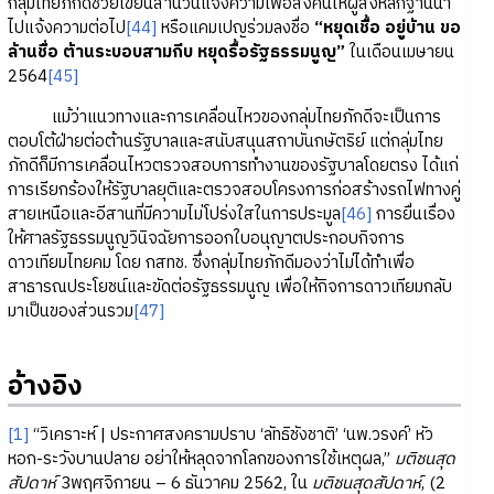
กลุ่มไทยภักดีช่วยเขียนสำนวนแจ้งความเพื่อส่งคืนให้ผู้ส่งหลักฐานนำ
ไปแจ้งความต่อไป
[44]
หรือแคมเปญร่วมลงชื่อ
“หยุดเชื้อ อยู่บ้าน ขอ
ล้านชื่อ ต้านระบอบสามกีบ หยุดรื้อรัฐธรรมนูญ”
ในเดือนเมษายน
2564
[45]
แม้ว่าแนวทางและการเคลื่อนไหวของกลุ่มไทยภักดีจะเป็นการ
ตอบโต้ฝ่ายต่อต้านรัฐบาลและสนับสนุนสถาบันกษัตริย์ แต่กลุ่มไทย
ภักดีก็มีการเคลื่อนไหวตรวจสอบการทำงานของรัฐบาลโดยตรง ได้แก่
การเรียกร้องให้รัฐบาลยุติและตรวจสอบโครงการก่อสร้างรถไฟทางคู่
สายเหนือและอีสานที่มีความไม่โปร่งใสในการประมูล
[46]
การยื่นเรื่อง
ให้ศาลรัฐธรรมนูญวินิจฉัยการออกใบอนุญาตประกอบกิจการ
ดาวเทียมไทยคม โดย กสทช. ซึ่งกลุ่มไทยภักดีมองว่าไม่ได้ทำเพื่อ
สาธารณประโยชน์และขัดต่อรัฐธรรมนูญ เพื่อให้กิจการดาวเทียมกลับ
มาเป็นของส่วนรวม
[47]
อ้างอิง
[1]
“วิเคราะห์ | ประกาศสงครามปราบ ‘ลัทธิชังชาติ’ ‘นพ.วรงค์’ หัว
หอก-ระวังบานปลาย อย่าให้หลุดจากโลกของการใช้เหตุผล,”
มติชนสุด
สัปดาห์
3พฤศจิกายน – 6 ธันวาคม 2562, ใน
มติชนสุดสัปดาห์
, (2