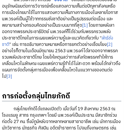
อนุรักษนิยมต่อการวิจารณ์หรือแสดงความเห็นต่อปัญหาสังคมหรือ
การเมืองไทยมาใช้ในการแสดงความเห็นทางการเมืองในหลายโอกาส
นพ.วรงค์เป็นผู้ใช้วาทกรรมชังชาติอย่างเป็นรูปธรรมต่อเนื่อง และ
พยายามสร้างกรอบคิดอย่างเป็นระบบมากที่สุด
[1]
โดยภายหลังลา
ออกจากพรรคประชาธิปัตย์ นพ.วรงค์ก็ได้ร่วมกับพรรครวมพลัง
ประชาชาติไทยในการเผยแพร่ความรู้และแนวคิดเกี่ยวกับ “
ลัทธิชัง
ชาติ
” เช่น การอธิบายความหมายหรือการยกตัวอย่างเชื่อมโยง
[2]
อย่างไรก็ตามในเดือนมิถุนายน 2563 นพ.วรงค์ได้ลาออกจากพรรค
รวมพลังประชาชาติไทย โดยให้เหตุผลว่าการสังกัดพรรคทำให้การ
เคลื่อนไหวในลักษณะเผยแพร่ความรู้ทำได้ไม่สะดวก พร้อมได้กล่าวถึง
แผนการจัดตั้งกลุ่มการเมืองเพื่อเคลื่อนไหวในแนวทางของตนต่อ
ไป
[3]
การก่อตั้งกลุ่มไทยภักดี
กลุ่มไทยภักดีได้แถลงเปิดตัว เมื่อวันที่ 19 สิงหาคม 2563 ณ
โรงแรมยู สาทร กรุงเทพฯ โดยมี นพ.วรงค์เป็นประธาน มีสมาชิกร่วม
ก่อตั้ง 27 คน ซึ่งมีภูมิหลังจากหลากหลายสาขาอาชีพ เช่น นักการเมือง
นักวิชาการ นักธุรกิจ ศิลปิน อดีตข้าราชการ ไปจนถึงเกษตรกร เช่น