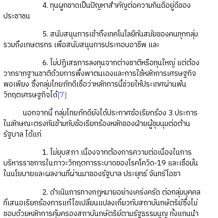
4. ทุนผูกขาดเป็นปัญหาสำคัญต่อความกินดีอยู่ดีของ
ประชาชน
5. สนับสนุนการเข้าถึงเทคโนโลยีทันสมัยของคนทุกกลุ่ม
รวมถึงเกษตรกร เพื่อสนับสนุนการประกอบอาชีพ และ
6. ไม่ปฏิเสธการลงทุนจากต่างชาติหรือทุนใหญ่ แต่ต้อง
วากรากฐานชาติด้วยการพึ่งพาตนเองและการใช้หลักการเศรษฐกิจ
พอเพียง ซึ่งกลุ่มไทยภักดีเชื่อว่าหลักการนี้ช่วยให้ประเทศผ่านพ้น
วิกฤตเศรษฐกิจได้
[7]
นอกจากนี้ กลุ่มไทยภักดียังได้ประกาศข้อเรียกร้อง 3 ประการ
ในลักษณะตรงกันข้ามกับข้อเรียกร้องหลักของฝ่ายผู้ชุมนุมต่อต้าน
รัฐบาล ได้แก่
1. ไม่ยุบสภา เนื่องจากต้องการความต่อเนื่องในการ
บริหารราชการในภาวะวิกฤตการระบาดของโรคโควิด-19 และเชื่อมั่น
ในนโยบายและผลงานที่ผ่านมาของรัฐบาล ประยุทธ์ จันทร์โอชา
2. ดำเนินการทางกฎหมายอย่างเคร่งครัด ต่อกลุ่มบุคคล
ที่เสนอเรียกร้องการแก้ไขเปลี่ยนแปลงเกี่ยวกับสถาบันกษัตริย์ซึ่งไม่
ชอบด้วยหลักการคุ้มครองสถาบันกษัตริย์ตามรัฐธรรมนูญ ทั้งแกนนำ