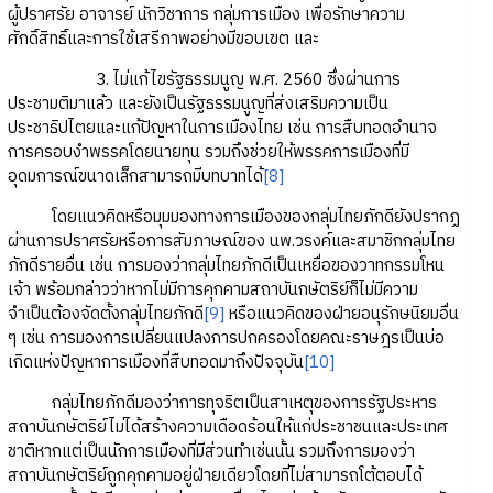
ผู้ปราศรัย อาจารย์ นักวิชาการ กลุ่มการเมือง เพื่อรักษาความ
ศักดิ์สิทธิ์และการใช้เสรีภาพอย่างมีขอบเขต และ
3. ไม่แก้ไขรัฐธรรมนูญ พ.ศ. 2560 ซึ่งผ่านการ
ประชามติมาแล้ว และยังเป็นรัฐธรรมนูญที่ส่งเสริมความเป็น
ประชาธิปไตยและแก้ปัญหาในการเมืองไทย เช่น การสืบทอดอำนาจ
การครอบงำพรรคโดยนายทุน รวมถึงช่วยให้พรรคการเมืองที่มี
อุดมการณ์ขนาดเล็กสามารถมีบทบาทได้
[8]
โดยแนวคิดหรือมุมมองทางการเมืองของกลุ่มไทยภักดียังปรากฏ
ผ่านการปราศรัยหรือการสัมภาษณ์ของ นพ.วรงค์และสมาชิกกลุ่มไทย
ภักดีรายอื่น เช่น การมองว่ากลุ่มไทยภักดีเป็นเหยื่อของวาทกรรมโหน
เจ้า พร้อมกล่าวว่าหากไม่มีการคุกคามสถาบันกษัตริย์ก็ไม่มีความ
จำเป็นต้องจัดตั้งกลุ่มไทยภักดี
[9]
หรือแนวคิดของฝ่ายอนุรักษนิยมอื่น
ๆ เช่น การมองการเปลี่ยนแปลงการปกครองโดยคณะราษฎรเป็นบ่อ
เกิดแห่งปัญหาการเมืองที่สืบทอดมาถึงปัจจุบัน
[10]
กลุ่มไทยภักดีมองว่าการทุจริตเป็นสาเหตุของการรัฐประหาร
สถาบันกษัตริย์ไม่ได้สร้างความเดือดร้อนให้แก่ประชาชนและประเทศ
ชาติหากแต่เป็นนักการเมืองที่มีส่วนทำเช่นนั้น รวมถึงการมองว่า
สถาบันกษัตริย์ถูกคุกคามอยู่ฝ่ายเดียวโดยที่ไม่สามารถโต้ตอบได้