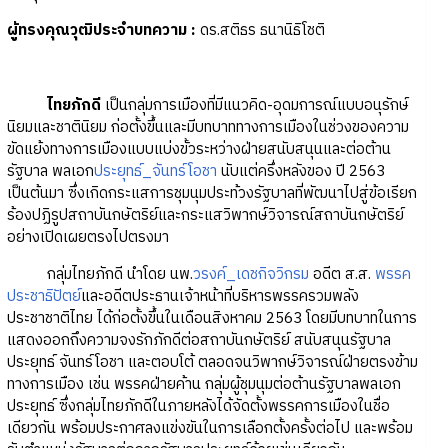
ผู้ทรงคุณวุฒิประจำบทความ
:
ดร.สติธร ธนานิธิโชติ
ไทยภักดี
เป็นกลุ่มการเมืองที่มีแนวคิด-อุดมการณ์แบบอนุรักษ์
นิยมและชาตินิยม ก่อตั้งขึ้นและมีบทบาททางการเมืองในช่วงของความ
ขัดแย้งทางการเมืองแบบแบ่งขั้วระหว่างฝ่ายสนับสนุนและต่อต้าน
รัฐบาล พลเอก
ประยุทธ์_จันทร์โอชา
นับแต่ครึ่งหลังของ ปี 2563
เป็นต้นมา ซึ่งเกิดกระแสการชุมนุมประท้วงรัฐบาลที่พัฒนาไปสู่ข้อเรียก
ร้องปฏิรูปสถาบันกษัตริย์และกระแสวิพากษ์วิจารณ์สถาบันกษัตริย์
อย่างเปิดเผยตรงไปตรงมา
กลุ่มไทยภักดี นำโดย นพ.
วรงค์_เดชกิจวิกรม
อดีต ส.ส.
พรรค
ประชาธิปัตย์
และอดีตประธานเจ้าหน้าที่บริหารพรรครวมพลัง
ประชาชาติไทย ได้ก่อตั้งขึ้นในเดือนสิงหาคม 2563 โดยมีบทบาทในการ
แสดงออกถึงความจงรักภักดีต่อสถาบันกษัตริย์ สนับสนุนรัฐบาล
ประยุทธ์ จันทร์โอชา และตอบโต้ ตลอดจนวิพากษ์วิจารณ์ฝ่ายตรงข้าม
ทางการเมือง เช่น พรรคฝ่ายค้าน กลุ่มผู้ชุมนุมต่อต้านรัฐบาลพลเอก
ประยุทธ์ ซึ่งกลุ่มไทยภักดีในภายหลังได้จัดตั้งพรรคการเมืองในชื่อ
เดียวกัน พร้อมประกาศลงแข่งขันในการเลือกตั้งครั้งต่อไป และพร้อม