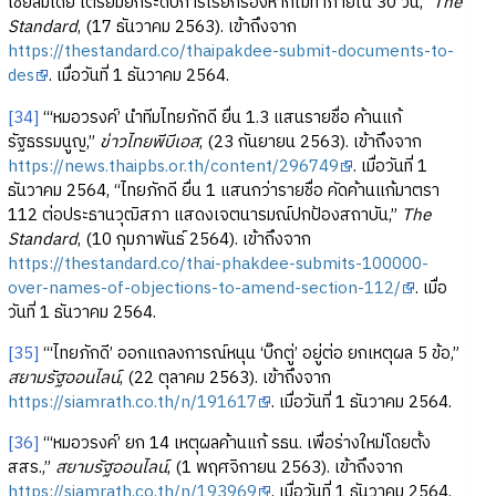
เชียลมีเดีย เตรียมยกระดับการเรียกร้องหากไม่ทำภายใน 30 วัน,”
The
Standard
, (17 ธันวาคม 2563). เข้าถึงจาก
https://thestandard.co/thaipakdee-submit-documents-to-
des
. เมื่อวันที่ 1 ธันวาคม 2564.
[34]
“‘หมอวรงค์’ นำทีมไทยภักดี ยื่น 1.3 แสนรายชื่อ ค้านแก้
รัฐธรรมนูญ,”
ข่าวไทยพีบีเอส
, (23 กันยายน 2563). เข้าถึงจาก
https://news.thaipbs.or.th/content/296749
. เมื่อวันที่ 1
ธันวาคม 2564, “ไทยภักดี ยื่น 1 แสนกว่ารายชื่อ คัดค้านแก้มาตรา
112 ต่อประธานวุฒิสภา แสดงเจตนารมณ์ปกป้องสถาบัน,”
The
Standard
, (10 กุมภาพันธ์ 2564). เข้าถึงจาก
https://thestandard.co/thai-phakdee-submits-100000-
over-names-of-objections-to-amend-section-112/
. เมื่อ
วันที่ 1 ธันวาคม 2564.
[35]
“‘ไทยภักดี’ ออกแถลงการณ์หนุน ‘บิ๊กตู่’ อยู่ต่อ ยกเหตุผล 5 ข้อ,”
สยามรัฐออนไลน์
, (22 ตุลาคม 2563). เข้าถึงจาก
https://siamrath.co.th/n/191617
. เมื่อวันที่ 1 ธันวาคม 2564.
[36]
“‘หมอวรงค์’ ยก 14 เหตุผลค้านแก้ รธน. เพื่อร่างใหม่โดยตั้ง
สสร.,”
สยามรัฐออนไลน์
, (1 พฤศจิกายน 2563). เข้าถึงจาก
https://siamrath.co.th/n/193969
. เมื่อวันที่ 1 ธันวาคม 2564.