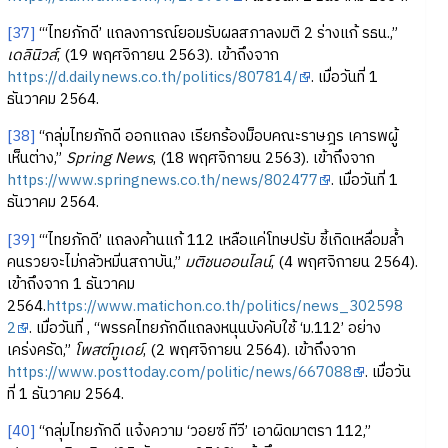
[37]
“‘ไทยภักดี’ แถลงการณ์ยอมรับผลสภาลงมติ 2 ร่างแก้ รธน.,”
เดลินิวส์
, (19 พฤศจิกายน 2563). เข้าถึงจาก
https://d.dailynews.co.th/politics/807814/
. เมื่อวันที่ 1
ธันวาคม 2564.
[38]
“กลุ่มไทยภักดี ออกแถลง เรียกร้องม็อบคณะราษฎร เคารพผู้
เห็นต่าง,”
Spring News
, (18 พฤศจิกายน 2563). เข้าถึงจาก
https://www.springnews.co.th/news/802477
. เมื่อวันที่ 1
ธันวาคม 2564.
[39]
“‘ไทยภักดี’ แถลงค้านแก้ 112 เหลือแค่โทษปรับ ชี้เกิดเหลื่อมล้ำ
คนรวยจะไม่กลัวหมิ่นสถาบัน,”
มติชนออนไลน์
, (4 พฤศจิกายน 2564).
เข้าถึงจาก 1 ธันวาคม
2564.
https://www.matichon.co.th/politics/news_302598
2
. เมื่อวันที่ , “พรรคไทยภักดีแถลงหนุนบังคับใช้ ‘ม.112’ อย่าง
เคร่งครัด,”
โพสต์ทูเดย์
, (2 พฤศจิกายน 2564). เข้าถึงจาก
https://www.posttoday.com/politic/news/667088
. เมื่อวัน
ที่ 1 ธันวาคม 2564.
[40]
“กลุ่มไทยภักดี แจ้งความ ‘วอยซ์ ทีวี’ เอาผิดมาตรา 112,”