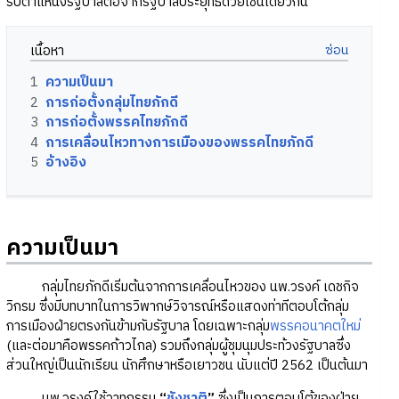
รับตำแหน่งรัฐบาลต่อจากรัฐบาลประยุทธ์ด้วยเช่นเดียวกัน
เนื้อหา
1
ความเป็นมา
2
การก่อตั้งกลุ่มไทยภักดี
3
การก่อตั้งพรรคไทยภักดี
4
การเคลื่อนไหวทางการเมืองของพรรคไทยภักดี
5
อ้างอิง
ความเป็นมา
กลุ่มไทยภักดีเริ่มต้นจากการเคลื่อนไหวของ นพ.วรงค์ เดชกิจ
วิกรม ซึ่งมีบทบาทในการวิพากษ์วิจารณ์หรือแสดงท่าทีตอบโต้กลุ่ม
การเมืองฝ่ายตรงกันข้ามกับรัฐบาล โดยเฉพาะกลุ่ม
พรรคอนาคตใหม่
(และต่อมาคือพรรคก้าวไกล) รวมถึงกลุ่มผู้ชุมนุมประท้วงรัฐบาลซึ่ง
ส่วนใหญ่เป็นนักเรียน นักศึกษาหรือเยาวชน นับแต่ปี 2562 เป็นต้นมา
นพ.วรงค์ใช้วาทกรรม
“
ชังชาติ
”
ซึ่งเป็นการตอบโต้ของฝ่าย