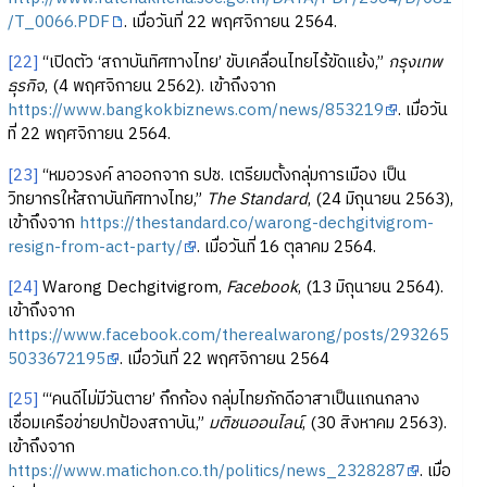
/T_0066.PDF
. เมื่อวันที่ 22 พฤศจิกายน 2564.
[22]
“เปิดตัว ‘สถาบันทิศทางไทย’ ขับเคลื่อนไทยไร้ขัดแย้ง,”
กรุงเทพ
ธุรกิจ
, (4 พฤศจิกายน 2562). เข้าถึงจาก
https://www.bangkokbiznews.com/news/853219
. เมื่อวัน
ที่ 22 พฤศจิกายน 2564.
[23]
“หมอวรงค์ ลาออกจาก รปช. เตรียมตั้งกลุ่มการเมือง เป็น
วิทยากรให้สถาบันทิศทางไทย,”
The Standard
, (24 มิถุนายน 2563),
เข้าถึงจาก
https://thestandard.co/warong-dechgitvigrom-
resign-from-act-party/
. เมื่อวันที่ 16 ตุลาคม 2564.
[24]
Warong Dechgitvigrom,
Facebook
, (13 มิถุนายน 2564).
เข้าถึงจาก
https://www.facebook.com/therealwarong/posts/293265
5033672195
. เมื่อวันที่ 22 พฤศจิกายน 2564
[25]
“‘คนดีไม่มีวันตาย’ กึกก้อง กลุ่มไทยภักดีอาสาเป็นแกนกลาง
เชื่อมเครือข่ายปกป้องสถาบัน,”
มติชนออนไลน์
, (30 สิงหาคม 2563).
เข้าถึงจาก
https://www.matichon.co.th/politics/news_2328287
. เมื่อ