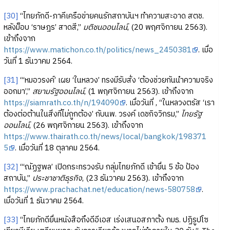
[30]
“ไทยภักดี-ภาคีเครือข่ายคนรักสถาบันฯ ทำความสะอาด สตช.
หลังม็อบ ‘ราษฎร’ สาดสี,”
มติชนออนไลน์
, (20 พฤศจิกายน 2563).
เข้าถึงจาก
https://www.matichon.co.th/politics/news_2450381
. เมื่อ
วันที่ 1 ธันวาคม 2564.
[31]
“‘หมอวรงค์’ เผย ‘ในหลวง’ ทรงมีรับสั่ง ‘ต้องช่วยกันนำความจริง
ออกมา’,”
สยามรัฐออนไลน์
, (1 พฤศจิกายน 2563). เข้าถึงจาก
https://siamrath.co.th/n/194090
. เมื่อวันที่ , “ในหลวงตรัส ‘เรา
ต้องต่อต้านในสิ่งที่ไม่ถูกต้อง’ กับนพ. วรงค์ เดชกิจวิกรม,”
ไทยรัฐ
ออนไลน์
, (26 พฤศจิกายน 2563). เข้าถึงจาก
https://www.thairath.co.th/news/local/bangkok/198371
5
. เมื่อวันที่ 18 ตุลาคม 2564.
[32]
“‘ณัฏฐพล’ เปิดกระทรวงรับ กลุ่มไทยภักดี เข้ายื่น 5 ข้อ ป้อง
สถาบัน,”
ประชาชาติธุรกิจ
, (23 ธันวาคม 2563). เข้าถึงจาก
https://www.prachachat.net/education/news-580758
.
เมื่อวันที่ 1 ธันวาคม 2564.
[33]
“ไทยภักดียื่นหนังสือถึงดีอีเอส เร่งเสนอสภาตั้ง กมธ. ปฏิรูปโซ