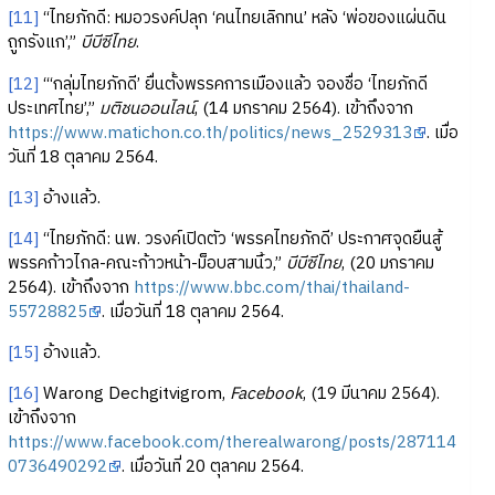
[11]
“ไทยภักดี: หมอวรงค์ปลุก ‘คนไทยเลิกทน’ หลัง ‘พ่อของแผ่นดิน
ถูกรังแก’,”
บีบีซีไทย
.
[12]
“‘กลุ่มไทยภักดี’ ยื่นตั้งพรรคการเมืองแล้ว จองชื่อ ‘ไทยภักดี
ประเทศไทย’,”
มติชนออนไลน์
, (14 มกราคม 2564). เข้าถึงจาก
https://www.matichon.co.th/politics/news_2529313
. เมื่อ
วันที่ 18 ตุลาคม 2564.
[13]
อ้างแล้ว.
[14]
“ไทยภักดี: นพ. วรงค์เปิดตัว ‘พรรคไทยภักดี’ ประกาศจุดยืนสู้
พรรคก้าวไกล-คณะก้าวหน้า-ม็อบสามนิ้ว,”
บีบีซีไทย
, (20 มกราคม
2564). เข้าถึงจาก
https://www.bbc.com/thai/thailand-
55728825
. เมื่อวันที่ 18 ตุลาคม 2564.
[15]
อ้างแล้ว.
[16]
Warong Dechgitvigrom,
Facebook
, (19 มีนาคม 2564).
เข้าถึงจาก
https://www.facebook.com/therealwarong/posts/287114
0736490292
. เมื่อวันที่ 20 ตุลาคม 2564.