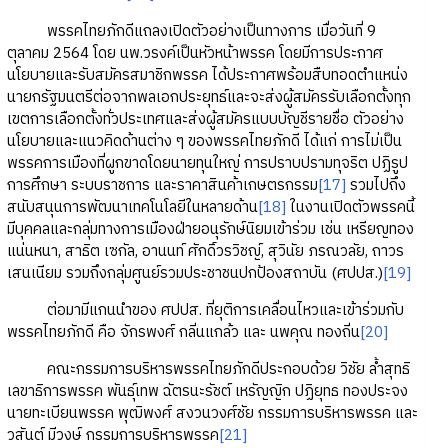
พรรคไทยภักดีแถลงเปิดตัวอย่างเป็นทางการ เมื่อวันที่ 9
ตุลาคม 2564 โดย นพ.วรงค์เป็นหัวหน้าพรรค โดยมีการประกาศ
นโยบายและรับสมัครสมาชิกพรรค ได้ประกาศพร้อมสืบทอดตำแหน่ง
นายกรัฐมนตรีต่อจากพลเอกประยุทธ์และจะส่งผู้สมัครรับเลือกตั้งทุก
เขตการเลือกตั้งทั่วประเทศและส่งผู้สมัครแบบบัญชีรายชื่อ ตัวอย่าง
นโยบายและแนวคิดด้านต่าง ๆ ของพรรคไทยภักดี ได้แก่ การไม่เป็น
พรรคการเมืองที่ผูกขาดโดยนายทุนใหญ่ การปราบปรามทุจริต ปฏิรูป
การศึกษา ระบบราชการ และราคาสินค้าเกษตรกรรม
[17]
รวมไปถึง
สนับสนุนการพัฒนาเทคโนโลยีในหลายด้าน
[18]
ในงานเปิดตัวพรรคนี้
มีบุคคลและกลุ่มทางการเมืองฝ่ายอนุรักษ์นิยมเข้าร่วม เช่น เหรียญทอง
แน่นหนา, สาธิต เซกัล, อานนท์ ศักดิ์วรวิชญ์, สุวินัย ภรณวลัย, ถาวร
เสนเนียม รวมถึงกลุ่มศูนย์รวมประชาชนปกป้องสถาบัน (ศปปส.)
[19]
ต่อมามีแกนนำของ ศปปส. ที่ยุติการเคลื่อนไหวและเข้าร่วมกับ
พรรคไทยภักดี คือ จักรพงศ์ กลิ่นแกล้ว และ นพคุณ ทองถิ่น
[20]
คณะกรรมการบริหารพรรคไทยภักดีประกอบด้วย วิชัย ล้ำสุทธิ
เลขาธิการพรรค พันธุ์เทพ ฉัตรนะรัชต์ เหรัญญิก ปฏิยุทธ ทองประจง
นายทะเบียนพรรค พุฒิพงศ์ สงวนวงศ์ชัย กรรมการบริหารพรรค และ
วสันต์ มีวงษ์ กรรมการบริหารพรรค
[21]