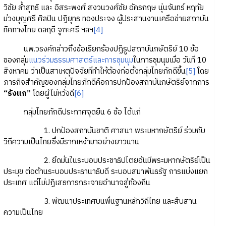
วิชัย ล้ำสุทธิ และ อิสระพงศ์ สงวนวงศ์ชัย อัครกฤษ นุ่นจันทร์ หฤทัย
ม่วงบุญศรี ศิลปิน ปฏิยุทธ ทองประจง ผู้ประสานงานเครือข่ายสถาบัน
ทิศทางไทย ดลฤดี จูฑะศรี ฯลฯ
[4]
นพ.วรงค์กล่าวถึงข้อเรียกร้องปฏิรูปสถาบันกษัตริย์ 10 ข้อ
ของกลุ่ม
แนวร่วมธรรมศาสตร์และการชุมนุม
ในการชุมนุมเมื่อ วันที่ 10
สิงหาคม ว่าเป็นสาเหตุปัจจัยที่ทำให้ต้องก่อตั้งกลุ่มไทยภักดีขึ้น
[5]
โดย
ภารกิจสำคัญของกลุ่มไทยภักดีคือการปกป้องสถาบันกษัตริย์จากการ
“รังแก”
โดยผู้ไม่หวังดี
[6]
กลุ่มไทยภักดีประกาศจุดยืน 6 ข้อ ได้แก่
1. ปกป้องสถาบันชาติ ศาสนา พระมหากษัตริย์ ร่วมกับ
วิถีความเป็นไทยซึ่งมีรากเหง้ามาอย่างยาวนาน
2. ยึดมั่นในระบอบประชาธิปไตยอันมีพระมหากษัตริย์เป็น
ประมุข ต่อต้านระบอบประธานาธิบดี ระบอบสมาพันธรัฐ การแบ่งแยก
ประเทศ แต่ไม่ปฏิเสธการกระจายอำนาจสู่ท้องถิ่น
3. พัฒนาประเทศบนพื้นฐานหลักวิถีไทย และสืบสาน
ความเป็นไทย