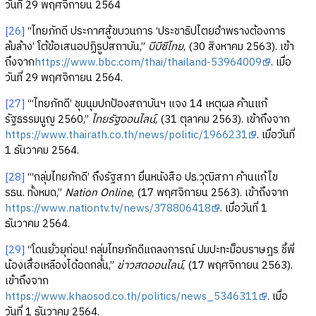
วันที่ 29 พฤศจิกายน 2564
[26]
“ไทยภักดี ประกาศสู้ขบวนการ ‘ประชาธิปไตยอำพรางต้องการ
ล้มล้าง’ โต้ข้อเสนอปฏิรูปสถาบัน,”
บีบีซีไทย
, (30 สิงหาคม 2563). เข้า
ถึงจาก
https://www.bbc.com/thai/thailand-53964009
. เมื่อ
วันที่ 29 พฤศจิกายน 2564.
[27]
“‘ไทยภักดี’ ชุมนุมปกป้องสถาบันฯ แจง 14 เหตุผล ค้านแก้
รัฐธรรมนูญ 2560,”
ไทยรัฐออนไลน์
, (31 ตุลาคม 2563). เข้าถึงจาก
https://www.thairath.co.th/news/politic/1966231
. เมื่อวันที่
1 ธันวาคม 2564.
[28]
“‘กลุ่มไทยภักดี’ ถึงรัฐสภา ยื่นหนังสือ ปธ.วุฒิสภา ค้านแก้ไข
รธน. ทั้งหมด,”
Nation Online
, (17 พฤศจิกายน 2563). เข้าถึงจาก
https://www.nationtv.tv/news/378806418
. เมื่อวันที่ 1
ธันวาคม 2564.
[29]
“โดนยั่วยุก่อน! กลุ่มไทยภักดีแถลงการณ์ ปมปะทะม็อบราษฎร ชี้พี่
น้องเสื้อเหลืองได้อดกลั้น,”
ข่าวสดออนไลน์
, (17 พฤศจิกายน 2563).
เข้าถึงจาก
https://www.khaosod.co.th/politics/news_5346311
. เมื่อ
วันที่ 1 ธันวาคม 2564.