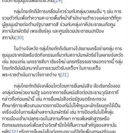
ที่จัดการชุมนุมในพื้นที่เดียวกัน
[29]
กลุ่มไทยภักดีมีการเคลื่อนไหวร่วมกับกลุ่มมวลชนอื่น ๆ เช่น การ
รวมตัวกันเพื่อทำความสะอาดพื้นที่หน้าสำนักงานตำรวจแห่งชาติที่ถูก
ผู้ชุมนุมฝ่ายต่อต้านรัฐบาลสาดสี ร่วมกับกลุ่มภาคีประชาชนเทิดทูน
สถาบันกษัตริย์ เพจเชียร์ลุง และศูนย์รวมประชาชนปกป้อง
สถาบัน
[30]
ในต่างจังหวัด กลุ่มไทยภักดีเดินทางไปขยายเครือข่ายกลุ่ม การ
ชุมนุมปราศรัยหรือจัดกิจกรรมเกี่ยวกับสถาบันกษัตริย์ในหลายจังหวัด
เช่น ขอนแก่น นครราชสีมา เชียงใหม่ นครศรีธรรมราชนอกจากนี้ กลุ่ม
ไทยภักดียังมีบทบาทในการรวมตัวรับเสด็จฯ ในการเสด็จ
พระราชดำเนินตามวโรกาสต่าง ๆ
[31]
กลุ่มไทยภักดียังเคลื่อนไหวโดยการยื่นหนังสือ ข้อเรียกร้องขอ
งกลุ่มต่อหน่วยงานรัฐ นอกจากการยื่นหนังสือต่อประธานวุฒิสภาที่
กล่าวถึงก่อนหน้านี้ เช่น การยื่นหนังสือต่อรัฐมนตรีกระทรวง
ศึกษาธิการเพื่อเสนอมาตรการป้องกันไม่ให้ครูและนักเรียนถูกใช้เป็น
เครื่องมือในการล้มล้างสถาบันกษัตริย์ เช่น การป้องกันไม่ให้กลุ่ม
การเมืองเข้ามาปลุกระดมในสถานศึกษา การเพิ่มหลักสูตรหรือ
กิจกรรมรณรงค์เพื่อสร้างจิตสำนึกให้เห็นความสำคัญของสถาบัน
หลัก
[32]
หรือการยื่นหนังสือต่อกระทรวงดิจิทัลเพื่อเศรษฐกิจและ