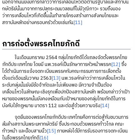
นอกจากนั้นยังมีการกล่าวว่าการเคลื่อนไหวต่อต้านรัฐบาลและสถาบัน
กษัตริย์นั้นมาจากการปลุกระดมมวลชนที่ไม่มีวุฒิภาวะ รวมถึงมอง
ว่าการเคลื่อนไหวที่เกิดขึ้นนั้นทำลายโครงสร้างทางสังคมไทยและ
สถาบันหลักอย่างครอบครัวด้วยเช่นกัน
[11]
การก่อตั้งพรรคไทยภักดี
ในเดือนมกราคม 2564 กลุ่มไทยภักดีได้แถลงจัดตั้งพรรคไทย
ภักดีประเทศไทย โดยมี นพ.วรงค์เป็นรักษาการหัวหน้าพรรค
[12]
ซึ่ง
ได้ดำเนินการแจ้งจดทะเบียนพรรคกับคณะกรรมการการเลือกตั้ง
ตั้งแต่เดือนธันวาคม 2563
[13]
นพ.วรงค์กล่าวว่าการเคลื่อนไหวใน
ระดับกลุ่มนั้นยังมีข้อจำกัดและไม่เพียงพอ มีความจำเป็นต้อง
เคลื่อนไหวในลักษณะเชิงรุกเพื่อปกป้องสถาบันหลัก พร้อมกล่าวว่าเป้า
หมายของพรรคนั้นยังคงเหมือนกับเป้าหมายของกลุ่มไทยภักดีในการ
บังคับใช้กฎหมาย มาตรา 112 และต่อสู้ด้วยความจริง
[14]
จุดยืนของพรรคไทยภักดีประเทศไทยคือการต่อสู้กับขบวนการ
ล้มล้างสถาบันพระมหากษัตริย์ ซึ่งประกอบด้วยพรรคก้าวไกล คณะ
ก้าวหน้า และม็อบสามนิ้ว
[15]
ภายหลังได้มีการรับรองการจดทะเบียน
ในชื่อพรรคไทยภักดี
[16]