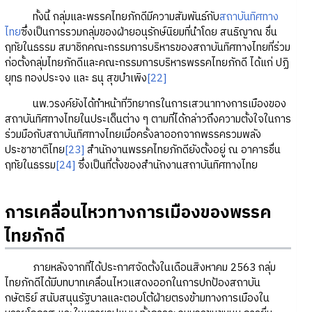
ทั้งนี้ กลุ่มและพรรคไทยภักดีมีความสัมพันธ์กับ
สถาบันทิศทาง
ไทย
ซึ่งเป็นการรวมกลุ่มของฝ่ายอนุรักษ์นิยมที่นำโดย สนธิญาณ ชื่น
ฤทัยในธรรม สมาชิกคณะกรรมการบริหารของสถาบันทิศทางไทยที่ร่วม
ก่อตั้งกลุ่มไทยภักดีและคณะกรรมการบริหารพรรคไทยภักดี ได้แก่ ปฏิ
ยุทธ ทองประจง และ ธนุ สุขบำเพิง
[22]
นพ.วรงค์ยังได้ทำหน้าที่วิทยากรในการเสวนาทางการเมืองของ
สถาบันทิศทางไทยในประเด็นต่าง ๆ ตามที่ได้กล่าวถึงความตั้งใจในการ
ร่วมมือกับสถาบันทิศทางไทยเมื่อครั้งลาออกจากพรรครวมพลัง
ประชาชาติไทย
[23]
สำนักงานพรรคไทยภักดียังตั้งอยู่ ณ อาคารชื่น
ฤทัยในธรรม
[24]
ซึ่งเป็นที่ตั้งของสำนักงานสถาบันทิศทางไทย
การเคลื่อนไหวทางการเมืองของพรรค
ไทยภักดี
ภายหลังจากที่ได้ประกาศจัดตั้งในเดือนสิงหาคม 2563 กลุ่ม
ไทยภักดีได้มีบทบาทเคลื่อนไหวแสดงออกในการปกป้องสถาบัน
กษัตริย์ สนับสนุนรัฐบาลและตอบโต้ฝ่ายตรงข้ามทางการเมืองใน