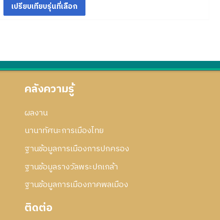
า
อ
ม
6
2
ว
ก้
ร
ก
ย่
5
า
5
ไ
แ
า
อ
ม
6
ข
ก้
ร
ก
ย่
5
ไ
แ
า
อ
ข
ก้
ร
ก
ไ
แ
า
ข
ก้
ร
คลังความรู้
ไ
แ
ข
ก้
ผลงาน
ไ
ข
นานาทัศนะการเมืองไทย
ฐานข้อมูลการเมืองการปกครอง
ฐานข้อมูลรางวัลพระปกเกล้า
ฐานข้อมูลการเมืองภาคพลเมือง
ติดต่อ