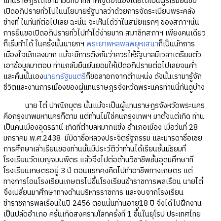
แทนราษฎรได้เข้ามามีบทบาทสำคัญต่อเนื่องโดยได้เป็นผู้ริเริ่มยื่นขอ
เปิดอภิปรายทั่วไปในนโยบายรัฐบาลว่าด้วยการจัดระเบียบพระคลัง
ข้างที่ ในทันทีต่อไปเลย ฉะนั้น จะเห็นได้ว่าในสมัยแรกๆ ของสภาฯนั้น
การยื่นขอเปิดอภิปรายทั่วไปทำได้ง่ายมาก สมาชิกสภาฯ เพียงคนเดียว
ก็เริ่มทำได้ ในครั้งนั้นนายกฯ
พระยาพหลพลพยุหเสนา
ก็เป็นนักการ
เมืองใจนักเลงมาก แม้จะมีการติงกันว่าควรให้รัฐบาลมีเวลาเตรียมตัว
เอาข้อมูลมาตอบ ท่านกลับยืนยันยอมให้เปิดอภิปรายต่อไปเลยจนค่ำ
และคืนนั้นเอง
นายกรัฐมนตรี
ก็ขอลาอกจากตำแหน่ง ดังนั้นเรามารู้จัก
ชีวิตและงานการเมืองของผู้แทนราษฎรจังหวัดพระนครท่านนี้กันดูบ้าง
นาย ไต๋ ปาณิกบุตร นั้นแม้จะเป็นผู้แทนราษฎรจังหวัดพระนคร
คือกรุงเทพมหานครก็ตาม แต่ท่านไม่ใช่คนกรุงเทพฯ มาตั้งแต่เกิด ท่าน
เป็นคนเมืองอุดรธานี เกิดที่ตำบลหมากแข้ง อำเภอเมือง เมื่อวันที่ 28
มกราคม พ.ศ.2438 มีบิดาชื่อหลวงประจิตรัฐกรรม และมารดาชื่อเชย
การศึกษาเล่าเรียนของท่านนั้นมีประวัติว่าท่านได้เรียนชั้นมัธยมที่
โรงเรียนวัดเบญจมบพิตร แล้วจึงไปต่อด้านวิชาชีพชั้นอุดมศึกษาที่
โรงเรียนเกษตรอยู่ 3 ปี ตอนแรกคงคิดไปทำอาชีพทางเกษตร แต่
ทางการโอนโรงเรียนเกษตรไปขึ้นโรงเรียนข้าราชการพลเรือน นายไต๋
จึงเปลี่ยนมาศึกษาทางด้านบริหารราชการ และจบจากโรงเรียน
ข้าราชการพลเรือนในปี 2456 ตอนนั้นท่านอายุ18 ปี จึงได้ไปฝึกงาน
เป็นปลัดอำเภอ ครั้นเกิดสงครามโลกครั้งที่ 1 ขึ้นในยุโรป ประเทศไทย