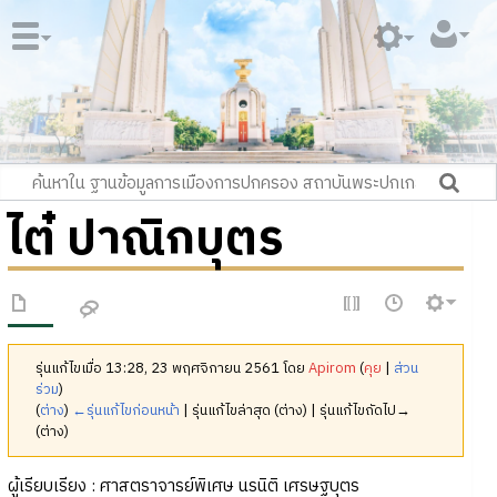
ไต๋ ปาณิกบุตร
รุ่นแก้ไขเมื่อ 13:28, 23 พฤศจิกายน 2561 โดย
Apirom
(
คุย
|
ส่วน
ร่วม
)
(
ต่าง
)
←รุ่นแก้ไขก่อนหน้า
| รุ่นแก้ไขล่าสุด (ต่าง) | รุ่นแก้ไขถัดไป→
(ต่าง)
ผู้เรียบเรียง : ศาสตราจารย์พิเศษ นรนิติ เศรษฐบุตร