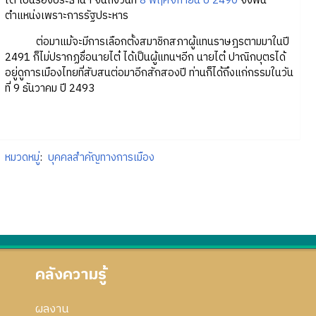
ไต๋ เป็นรองประธานฯ จนถึงวันที่
8 พฤศจิกายน ปี 2490
จึงพ้น
ตำแหน่งเพราะการรัฐประหาร
ต่อมาแม้จะมีการเลือกตั้งสมาชิกสภาผู้แทนราษฎรตามมาในปี
2491 ก็ไม่ปรากฏชื่อนายไต๋ ได้เป็นผู้แทนฯอีก นายไต๋ ปาณิกบุตรได้
อยู่ดูการเมืองไทยที่สับสนต่อมาอีกสักสองปี ท่านก็ได้ถึงแก่กรรมในวัน
ที่ 9 ธันวาคม ปี 2493
หมวดหมู่
:
บุคคลสำคัญทางการเมือง
คลังความรู้
ผลงาน