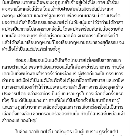
ในสมัยพระบาทสมเด็จพระมงกุฏเกล้าเจ้าอยู่หัวได้ประกาศเข้าร่วม
สงครามโลกครั้งนี้ด้วย โดยเข้ากับฝ่ายสัมพันธมิตรอันมีประเทศ
อังกฤษ ฝรั่งเศส และสหรัฐอเมริกา เพื่อรบกับเยอรมนี ตามประวัติ
ของท่านได้เล่าถึงวีรกรรมของนายไต๋ ในวัยหนุ่มเอาไว้ว่าท่านได้อาสา
สมัครเป็นทหารไปสงครามครั้งนั้น โดยสมัครพร้อมกันกับน้องชายคือ
นายเล็ก ปาณิกบุตร ทั้งคู่อยู่รอดปลอดภัย จบสงครามโลกครั้งที่ 1
แล้วได้กลับมาเรียนกฎหมายที่โรงเรียนกฎหมายกระทรวงยุติธรรม จน
สำเร็จได้เป็นเนติบัณฑิตไทยทั้งคู่
ก่อนจะเรียนจบเป็นเนติบัณฑิตไทยนายไต๋เคยรับราชการมา
หลายตำแหน่ง เพราะที่เรียนมาตอนนั้นก็เพื่อจะเข้ารับราชการ ท่านจึง
เคยเป็นทั้งพนักงานสำรวจรังวัดเหมืองแร่ ผู้ฟังคดีและเป็นกรรมการ
อำเภอ แต่เมื่อได้เป็นเนติบัณฑิตจึงได้มุ่งมายึดอาชีพทนาย และอาชีพ
ทนายความนี่เองที่ทำให้ท่านประสบความสำเร็จทางการเมืองยุคสร้าง
ประชาธิปไตย กล้าลงสมัครเป็นผู้แทนราษฎรในการเลือกตั้งครั้งแรก
ทั้งๆ ที่ไม่ได้เป็นขุนนางเก่า ท่านก็ยังได้รับเลือกตั้งเป็นสมาชิกสภาผู้
แทนราษฎรที่มาจากการเลือกตั้งชุดแรก การเลือกตั้งครั้งนั้นเป็นการ
เลือกตั้งทางอ้อม ชีวิตครอบครัวของท่านนั้น ท่านได้สมรสกับหม่อมเจ้า
ลำทองแร่ ทองใหญ่
ในช่วงเวลาที่นายไต๋ ปาณิกบุตร เป็นผู้แทนราษฎรตั้งแต่ปี