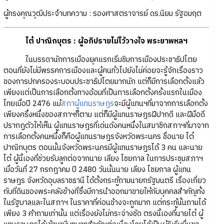
ผู้ทรงคุณวุฒิประจำบทความ : รองศาสตราจารย์ ดร.นิยม รัฐอมฤต
ไต๋ ปาณิกบุตร : ผู้อภิปรายไม่ไว้วางใจ พระยาพหลฯ
ในบรรดานักการเมืองยุคแรกเริ่มชิมการเมืองประชาธิปไตย
ตอนที่ยังไม่มีพรรคการเมืองและผู้คนทั่วไปยังไม่ค่อยจะรู้จักเรื่องราว
ของการปกครองระบอบประชาธิปไตยมากนัก แต่ก็มีการเลือกตั้งแล้ว
เพียงแต่เป็นการเลือกตั้งทางอ้อมที่เป็นการเลือกตั้งครั้งแรกในเมือง
ไทยเมื่อปี 2476 แม้
สภาผู้แทนราษฎร
จะมีผู้แทนฯที่มาจากการเลือกตั้ง
เพียงครึ่งหนึ่งของสภาฯก็ตาม แต่ก็มีผู้แทนราษฎรฝีปากดี และฝีมือดี
ปรากฏตัวให้เห็น ผู้แทนราษฎรที่เด่นดังคนหนึ่งในสมาชิกสภาฯที่มาจาก
การเลือกตั้งคนหนึ่งก็คือผู้แทนราษฎรจังหวัดพระนคร ชื่อนาย ไต๋
ปาณิกบุตร ตอนนั้นจังหวัดพระนครมีผู้แทนราษฎรได้ 3 คน และนาย
ไต๋ ผู้นี้เองที่ช่วยรับลูกต่อจากนาย เลียง ไชยกาล ในการประชุมสภาฯ
เมื่อวันที่ 27 กรกฎาคม ปี 2480 วันนั้นนาย เลียง ไชยกาล ผู้แทน
ราษฎร จังหวัดอุบลราชธานี ได้ตั้งกระทู้ถามนายกรัฐมนตรี เรื่องเกี่ยว
กับที่ดินของพระคลังข้างที่ซึ่งมีการนำออกมาขายให้กับบุคคลสำคัญทั้ง
ในรัฐบาลและในสภาฯ ในราคาที่ค่อนข้างจะถูกมาก แต่กระทู้นั้นถามได้
เพียง 3 คำถามเท่านั้น แต่เรื่องยังไม่กระจ่างชัด ตรงนี้เองที่นายไต๋ ผู้