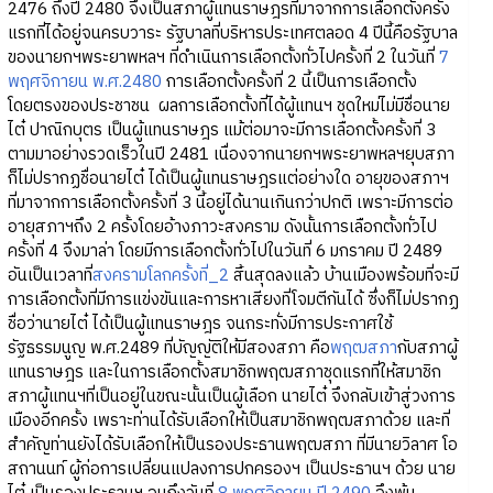
2476 ถึงปี 2480 จึงเป็นสภาผู้แทนราษฎรที่มาจากการเลือกตั้งครั้ง
แรกที่ได้อยู่จนครบวาระ รัฐบาลที่บริหารประเทศตลอด 4 ปีนี้คือรัฐบาล
ของนายกฯพระยาพหลฯ ที่ดำเนินการเลือกตั้งทั่วไปครั้งที่ 2 ในวันที่
7
พฤศจิกายน พ.ศ.2480
การเลือกตั้งครั้งที่ 2 นี้เป็นการเลือกตั้ง
โดยตรงของประชาชน ผลการเลือกตั้งที่ได้ผู้แทนฯ ชุดใหม่ไม่มีชื่อนาย
ไต๋ ปาณิกบุตร เป็นผู้แทนราษฎร แม้ต่อมาจะมีการเลือกตั้งครั้งที่ 3
ตามมาอย่างรวดเร็วในปี 2481 เนื่องจากนายกฯพระยาพหลฯยุบสภา
ก็ไม่ปรากฏชื่อนายไต๋ ได้เป็นผู้แทนราษฎรแต่อย่างใด อายุของสภาฯ
ที่มาจากการเลือกตั้งครั้งที่ 3 นี้อยู่ได้นานเกินกว่าปกติ เพราะมีการต่อ
อายุสภาฯถึง 2 ครั้งโดยอ้างภาวะสงคราม ดังนั้นการเลือกตั้งทั่วไป
ครั้งที่ 4 จึงมาล่า โดยมีการเลือกตั้งทั่วไปในวันที่ 6 มกราคม ปี 2489
อันเป็นเวลาที่
สงครามโลกครั้งที่_2
สิ้นสุดลงแล้ว บ้านเมืองพร้อมที่จะมี
การเลือกตั้งที่มีการแข่งขันและการหาเสียงที่โจมตีกันได้ ซึ่งก็ไม่ปรากฏ
ชื่อว่านายไต๋ ได้เป็นผู้แทนราษฎร จนกระทั่งมีการประกาศใช้
รัฐธรรมนูญ พ.ศ.2489 ที่บัญญัติให้มีสองสภา คือ
พฤฒสภา
กับสภาผู้
แทนราษฎร และในการเลือกตั้งสมาชิกพฤฒสภาชุดแรกที่ให้สมาชิก
สภาผู้แทนฯที่เป็นอยู่ในขณะนั้นเป็นผู้เลือก นายไต๋ จึงกลับเข้าสู่วงการ
เมืองอีกครั้ง เพราะท่านได้รับเลือกให้เป็นสมาชิกพฤฒสภาด้วย และที่
สำคัญท่านยังได้รับเลือกให้เป็นรองประธานพฤฒสภา ที่มีนายวิลาศ โอ
สถานนท์ ผู้ก่อการเปลี่ยนแปลงการปกครองฯ เป็นประธานฯ ด้วย นาย