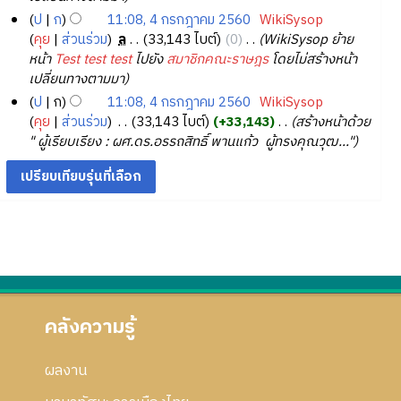
ร
า
อ
ม
6
6
ว
ฎ
ก
ก้
ป
ก
11:08, 4 กรกฎาคม 2560
‎
WikiSysop
ร
ก
ย่
3
า
1
า
ไ
ฎ
คุย
ส่วนร่วม
‎
ล
33,143 ไบต์
0
‎
WikiSysop ย้าย
แ
า
อ
ม
ค
ข
า
หน้า
Test test test
ไปยัง
สมาชิกคณะราษฎร
โดยไม่สร้างหน้า
ก้
ร
ก
ย่
ม
ค
เปลี่ยนทางตามมา
ไ
แ
า
อ
2
ม
ข
ป
ก
11:08, 4 กรกฎาคม 2560
‎
WikiSysop
ก้
ร
ก
5
2
คุย
ส่วนร่วม
‎
33,143 ไบต์
+33,143
‎
สร้างหน้าด้วย
ไ
แ
า
6
5
" ผู้เรียบเรียง : ผศ.ดร.อรรถสิทธิ์ พานแก้ว ผู้ทรงคุณวุฒ..."
ข
ก้
ร
0
6
ไ
แ
0
ข
ก้
ไ
ข
คลังความรู้
ผลงาน