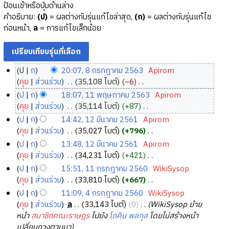
ป้อนเข้าหรือปุ่มด้านล่าง
คำอธิบาย:
(ป)
= ผลต่างกับรุ่นแก้ไขล่าสุด,
(ก)
= ผลต่างกับรุ่นแก้ไข
ก่อนหน้า,
ล
= การแก้ไขเล็กน้อย
ป
ก
20:07, 8 กรกฎาคม 2563
‎
Apirom
8
คุย
ส่วนร่วม
‎
35,108 ไบต์
−6
‎
ก
ไ
ป
ก
18:07, 11 พฤษภาคม 2563
‎
Apirom
ม่
ร
1
คุย
ส่วนร่วม
‎
35,114 ไบต์
+87
‎
มี
ก
1
ไ
ป
ก
14:42, 12 มีนาคม 2561
‎
Apirom
ค
ฎ
ม่
พ
1
คุย
ส่วนร่วม
‎
35,027 ไบต์
+796
‎
ว
า
มี
ฤ
2
ไ
ป
ก
13:48, 12 มีนาคม 2561
‎
Apirom
า
ค
ค
ษ
ม่
มี
คุย
ส่วนร่วม
‎
34,231 ไบต์
+421
‎
ม
ว
ม
ภ
มี
น
ไ
ป
ก
15:51, 11 กรกฎาคม 2560
‎
WikiSysop
ย่
า
2
ค
า
า
ม่
1
คุย
ส่วนร่วม
‎
33,810 ไบต์
+667
‎
อ
ม
5
ว
ค
ค
มี
1
ไ
ป
ก
11:09, 4 กรกฎาคม 2560
‎
WikiSysop
ก
ย่
า
6
ม
ค
ม
ม่
ก
4
คุย
ส่วนร่วม
‎
ล
33,143 ไบต์
0
‎
WikiSysop ย้าย
า
อ
ม
3
2
ว
2
มี
ร
ก
หน้า
สมาชิกคณะราษฎร
ไปยัง
โภคิน พลกุล
โดยไม่สร้างหน้า
ร
ก
ย่
า
5
5
ค
ก
เปลี่ยนทางตามมา
แ