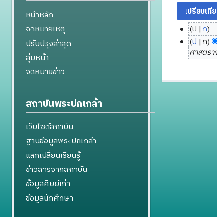
หน้าหลัก
จดหมายเหตุ
ป
ก
6
ไ
ป
ก
ปรับปรุงล่าสุด
พ
ม่
2
ศาสตราจา
สุ่มหน้า
มี
ฤ
7
จดหมายข่าว
ค
ษ
พ
ว
ภ
ฤ
า
า
ศ
สถาบันพระปกเกล้า
ม
ค
จิ
ย่
ม
ก
อ
เว็บไซต์สถาบัน
2
า
ก
5
ย
ฐานข้อมูลพระปกเกล้า
า
6
น
แลกเปลี่ยนเรียนรู้
ร
3
2
แ
ข่าวสารจากสถาบัน
5
ก้
ข้อมูลศิษย์เก่า
6
ไ
1
ข้อมูลนักศึกษา
ข