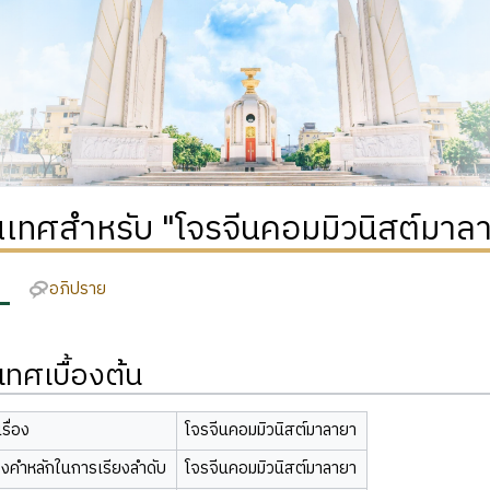
เทศสำหรับ "โจรจีนคอมมิวนิสต์มาล
อภิปราย
ทศเบื้องต้น
รื่อง
โจรจีนคอมมิวนิสต์มาลายา
องคำหลักในการเรียงลำดับ
โจรจีนคอมมิวนิสต์มาลายา