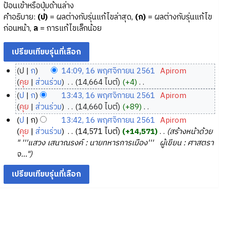
ป้อนเข้าหรือปุ่มด้านล่าง
คำอธิบาย:
(ป)
= ผลต่างกับรุ่นแก้ไขล่าสุด,
(ก)
= ผลต่างกับรุ่นแก้ไข
ก่อนหน้า,
ล
= การแก้ไขเล็กน้อย
ป
ก
14:09, 16 พฤศจิกายน 2561
‎
Apirom
1
คุย
ส่วนร่วม
‎
14,664 ไบต์
+4
‎
6
ไ
ป
ก
13:43, 16 พฤศจิกายน 2561
‎
Apirom
ม่
พ
คุย
ส่วนร่วม
‎
14,660 ไบต์
+89
‎
มี
ฤ
ไ
ป
ก
13:42, 16 พฤศจิกายน 2561
‎
Apirom
ค
ศ
ม่
คุย
ส่วนร่วม
‎
14,571 ไบต์
+14,571
‎
สร้างหน้าด้วย
ว
จิ
มี
" '''แสวง เสนาณรงค์ : นายทหารการเมือง''' ผู้เขียน : ศาสตรา
า
ค
ก
จ..."
ม
ว
า
ย่
า
ย
อ
ม
น
ก
ย่
2
า
อ
5
ร
ก
6
แ