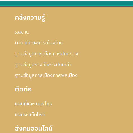
า
1
ก้
ร
ไ
แ
คลังความรู้
ข
ก้
ไ
ผลงาน
ข
นานาทัศนะการเมืองไทย
ฐานข้อมูลการเมืองการปกครอง
ฐานข้อมูลรางวัลพระปกเกล้า
ฐานข้อมูลการเมืองภาคพลเมือง
ติดต่อ
แผนที่และเบอร์โทร
แผนผังเว็บไซด์
สังคมออนไลน์