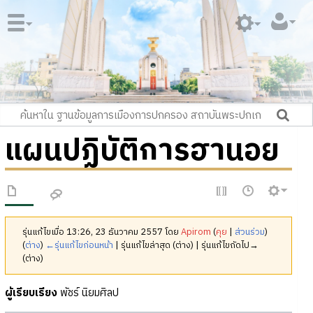
แผนปฏิบัติการฮานอย
รุ่นแก้ไขเมื่อ 13:26, 23 ธันวาคม 2557 โดย
Apirom
(
คุย
|
ส่วนร่วม
)
(
ต่าง
)
←รุ่นแก้ไขก่อนหน้า
| รุ่นแก้ไขล่าสุด (ต่าง) | รุ่นแก้ไขถัดไป→
(ต่าง)
ผู้เรียบเรียง
พัชร์ นิยมศิลป