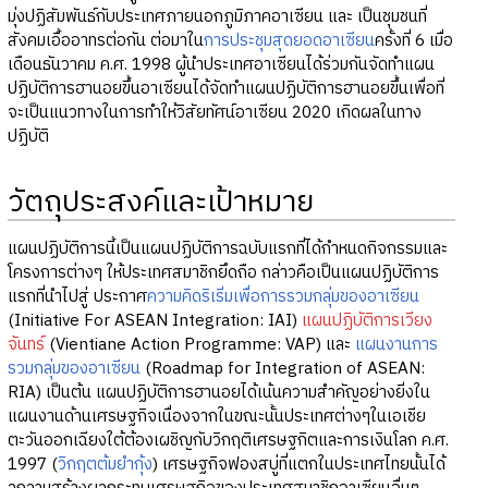
มุ่งปฏิสัมพันธ์กับประเทศภายนอกภูมิภาคอาเซียน และ เป็นชุมชนที่
สังคมเอื้ออาทรต่อกัน ต่อมาใน
การประชุมสุดยอดอาเซียน
ครั้งที่ 6 เมื่อ
เดือนธันวาคม ค.ศ. 1998 ผู้นำประเทศอาเซียนได้ร่วมกันจัดทำแผน
ปฏิบัติการฮานอยขึ้นอาเซียนได้จัดทำแผนปฏิบัติการฮานอยขึ้นเพื่อที่
จะเป็นแนวทางในการทำให้วิสัยทัศน์อาเซียน 2020 เกิดผลในทาง
ปฏิบัติ
วัตถุประสงค์และเป้าหมาย
แผนปฏิบัติการนี้เป็นแผนปฏิบัติการฉบับแรกที่ได้กำหนดกิจกรรมและ
โครงการต่างๆ ให้ประเทศสมาชิกยึดถือ กล่าวคือเป็นแผนปฏิบัติการ
แรกที่นำไปสู่ ประกาศ
ความคิดริเริ่มเพื่อการรวมกลุ่มของอาเซียน
(Initiative For ASEAN Integration: IAI)
แผนปฏิบัติการเวียง
จันทร์
(Vientiane Action Programme: VAP) และ
แผนงานการ
รวมกลุ่มของอาเซียน
(Roadmap for Integration of ASEAN:
RIA) เป็นต้น แผนปฏิบัติการฮานอยได้เน้นความสำคัญอย่างยิ่งใน
แผนงานด้านเศรษฐกิจเนื่องจากในขณะนั้นประเทศต่างๆในเอเชีย
ตะวันออกเฉียงใต้ต้องเผชิญกับวิกฤติเศรษฐกิตและการเงินโลก ค.ศ.
1997 (
วิกฤตต้มยำกุ้ง
) เศรษฐกิจฟองสบู่ที่แตกในประเทศไทยนั้นได้