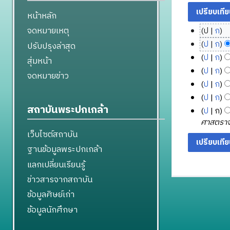
หน้าหลัก
จดหมายเหตุ
ป
ก
1
ไ
ป
ก
ปรับปรุงล่าสุด
5
ม่
ไ
ป
ก
สุ่มหน้า
มี
มี
ม่
ไ
ป
ก
จดหมายข่าว
ค
น
มี
ม่
1
ไ
ป
ก
ว
า
ค
มี
5
ม่
7
ไ
ป
ก
า
ค
ว
ค
มี
มิ
มิ
ม่
สถาบันพระปกเกล้า
ไ
ม
ป
ก
า
ม
ว
ค
ถุ
มี
ถุ
ม่
ย่
ศาสตราจาร
ม
2
า
ว
น
ค
น
มี
อ
เว็บไซต์สถาบัน
ย่
5
ม
า
า
ว
า
ค
ก
อ
6
ย่
ฐานข้อมูลพระปกเกล้า
ม
า
ย
ย
ว
า
ก
อ
6
ย่
ม
น
แลกเปลี่ยนเรียนรู้
า
น
ร
า
ก
อ
ย่
2
ม
2
แ
ข่าวสารจากสถาบัน
ร
า
ก
อ
5
ย่
ก้
5
แ
ร
ข้อมูลศิษย์เก่า
า
ก
อ
6
ไ
6
ก้
แ
ร
า
ข้อมูลนักศึกษา
ก
5
ข
5
ไ
ก้
แ
ร
า
ข
ไ
ก้