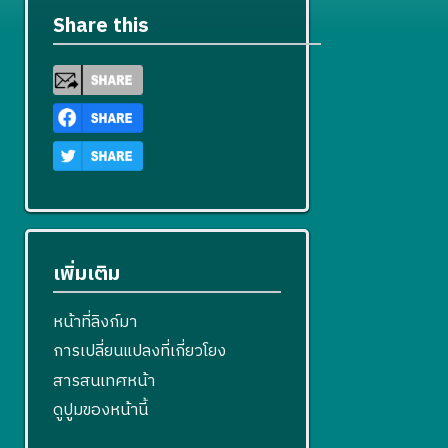
แ
ร
ข
ไ
Share this
ก้
แ
ข
ไ
ก้
ข
ไ
ข
เพิ่มเติม
หน้าที่ลิงก์มา
การเปลี่ยนแปลงที่เกี่ยวโยง
สารสนเทศหน้า
ดูปูมของหน้านี้