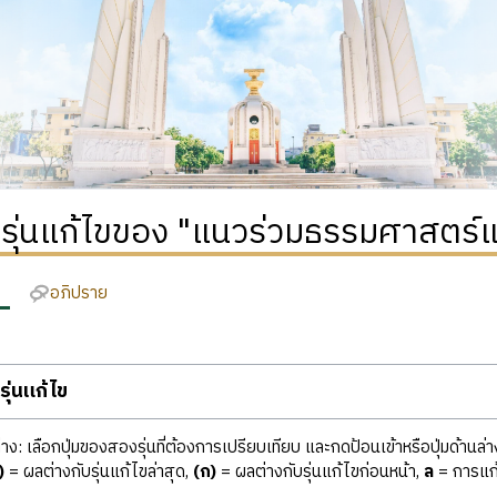
ิรุ่นแก้ไขของ "แนวร่วมธรรมศาสตร์
อภิปราย
ุ่นแก้ไข
ง: เลือกปุ่มของสองรุ่นที่ต้องการเปรียบเทียบ และกดป้อนเข้าหรือปุ่มด้านล่า
)
= ผลต่างกับรุ่นแก้ไขล่าสุด,
(ก)
= ผลต่างกับรุ่นแก้ไขก่อนหน้า,
ล
= การแก้