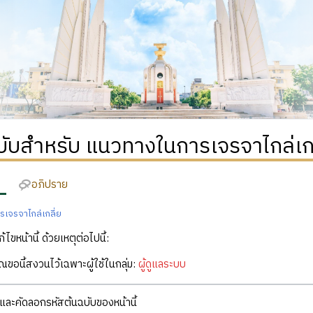
บับสำหรับ แนวทางในการเจรจาไกล่เกล
อภิปราย
เจรจาไกล่เกลี่ย
ก้ไขหน้านี้ ด้วยเหตุต่อไปนี้:
คุณขอนี้สงวนไว้เฉพาะผู้ใช้ในกลุ่ม:
ผู้ดูแลระบบ
ละคัดลอกรหัสต้นฉบับของหน้านี้