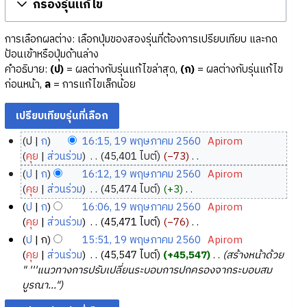
กรองรุ่นแก้ไข
การเลือกผลต่าง: เลือกปุ่มของสองรุ่นที่ต้องการเปรียบเทียบ และกด
ป้อนเข้าหรือปุ่มด้านล่าง
คำอธิบาย:
(ป)
= ผลต่างกับรุ่นแก้ไขล่าสุด,
(ก)
= ผลต่างกับรุ่นแก้ไข
ก่อนหน้า,
ล
= การแก้ไขเล็กน้อย
ป
ก
16:15, 19 พฤษภาคม 2560
‎
Apirom
1
คุย
ส่วนร่วม
‎
45,401 ไบต์
−73
‎
9
ไ
ป
ก
16:12, 19 พฤษภาคม 2560
‎
Apirom
ม่
พ
คุย
ส่วนร่วม
‎
45,474 ไบต์
+3
‎
มี
ฤ
ไ
ป
ก
16:06, 19 พฤษภาคม 2560
‎
Apirom
ค
ษ
ม่
คุย
ส่วนร่วม
‎
45,471 ไบต์
−76
‎
ว
ภ
มี
ไ
ป
ก
15:51, 19 พฤษภาคม 2560
‎
Apirom
า
ค
า
ม่
คุย
ส่วนร่วม
‎
45,547 ไบต์
+45,547
‎
สร้างหน้าด้วย
ม
ว
ค
มี
" '''แนวทางการปรับเปลี่ยนระบอบการปกครองจากระบอบสม
ย่
า
ม
ค
บูรณา..."
อ
ม
2
ว
ก