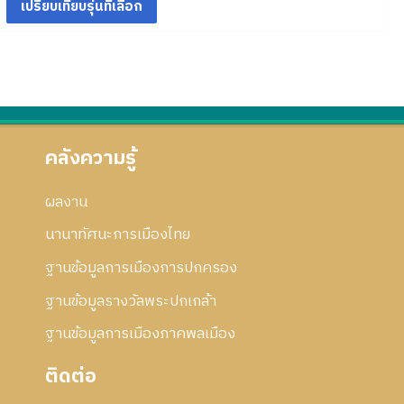
ย่
า
5
า
อ
ม
6
ร
ก
ย่
0
แ
า
อ
ก้
ร
ก
ไ
แ
า
ข
ก้
ร
ไ
แ
คลังความรู้
ข
ก้
ไ
ผลงาน
ข
นานาทัศนะการเมืองไทย
ฐานข้อมูลการเมืองการปกครอง
ฐานข้อมูลรางวัลพระปกเกล้า
ฐานข้อมูลการเมืองภาคพลเมือง
ติดต่อ