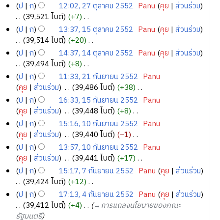
5
2
ค
มี
น
4
ไ
ร
ป
ก
12:02, 27 ตุลาคม 2552
‎
Panu
คุย
ส่วนร่วม
ก
ย่
6
า
5
ม
ค
า
ม่
ธั
แ
2
39,521 ไบต์
+7
‎
า
อ
ม
5
2
ว
ค
มี
น
ก้
7
ไ
ร
ป
ก
13:37, 15 ตุลาคม 2552
‎
Panu
คุย
ส่วนร่วม
ก
ย่
3
า
5
ค
ม
ไ
ว
ม่
ตุ
แ
1
39,514 ไบต์
+20
‎
า
อ
ม
5
ว
2
ข
า
มี
ล
ก้
5
ไ
ร
ป
ก
14:37, 14 ตุลาคม 2552
‎
Panu
คุย
ส่วนร่วม
ก
ย่
3
า
5
ค
ค
ไ
า
ม่
ตุ
แ
1
39,494 ไบต์
+8
‎
า
อ
ม
5
ว
ม
ข
ค
มี
ล
ก้
4
ไ
ร
ป
ก
11:33, 21 กันยายน 2552
‎
Panu
ก
ย่
า
3
2
ค
ม
ไ
า
ม่
ตุ
แ
2
คุย
ส่วนร่วม
‎
39,486 ไบต์
+38
‎
า
อ
ม
5
ว
2
ข
ค
มี
ล
ก้
1
ไ
ร
ป
ก
16:33, 15 กันยายน 2552
‎
Panu
ก
ย่
า
5
5
ค
ม
ไ
า
ม่
กั
แ
1
คุย
ส่วนร่วม
‎
39,448 ไบต์
+8
‎
า
อ
ม
2
5
ว
2
ข
ค
มี
น
ก้
5
ไ
ร
ป
ก
15:16, 10 กันยายน 2552
‎
Panu
ก
ย่
า
2
5
ค
ม
ไ
ย
ม่
กั
แ
1
คุย
ส่วนร่วม
‎
39,440 ไบต์
−1
‎
า
อ
ม
5
ว
2
ข
า
มี
น
ก้
0
ไ
ร
ป
ก
13:57, 10 กันยายน 2552
‎
Panu
ก
ย่
า
2
5
ค
ย
ไ
ย
ม่
กั
แ
คุย
ส่วนร่วม
‎
39,441 ไบต์
+17
‎
า
อ
ม
5
ว
น
ข
า
มี
น
ก้
ไ
ร
ป
ก
15:17, 7 กันยายน 2552
‎
Panu
คุย
ส่วนร่วม
ก
ย่
า
2
2
ค
ย
ไ
ย
ม่
แ
7
39,424 ไบต์
+12
‎
า
อ
ม
5
ว
น
ข
า
มี
ก้
กั
ไ
ร
ป
ก
17:13, 4 กันยายน 2552
‎
Panu
คุย
ส่วนร่วม
ก
ย่
า
5
2
ค
ย
ไ
ม่
น
แ
4
39,412 ไบต์
+4
‎
→‎การแถลงนโยบายของคณะ
า
อ
ม
2
5
ว
น
ข
มี
ย
ก้
กั
รัฐมนตรี
ร
ก