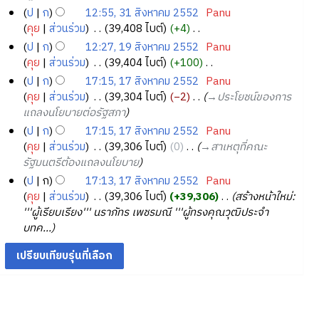
ย่
า
5
2
ค
ไ
า
น
แ
ป
ก
12:55, 31 สิงหาคม 2552
‎
Panu
า
อ
ม
2
5
ว
ข
ย
ย
ก้
3
คุย
ส่วนร่วม
‎
39,408 ไบต์
+4
‎
ร
ก
ย่
า
5
น
ไ
า
1
ไ
แ
ป
ก
12:27, 19 สิงหาคม 2552
‎
Panu
า
อ
ม
2
2
ข
ย
ม่
สิ
ก้
1
คุย
ส่วนร่วม
‎
39,404 ไบต์
+100
‎
ร
ก
ย่
5
มี
น
ง
ไ
9
ไ
แ
ป
ก
17:15, 17 สิงหาคม 2552
‎
Panu
า
อ
5
ค
2
ข
ห
ม่
สิ
ก้
1
คุย
ส่วนร่วม
‎
39,304 ไบต์
−2
‎
→‎ประโยชน์ของการ
ร
ก
ว
2
5
า
มี
ง
ไ
7
แถลงนโยบายต่อรัฐสภา
แ
า
า
5
ค
ค
ข
ห
สิ
ก้
ป
ก
17:15, 17 สิงหาคม 2552
‎
Panu
ร
ม
ว
2
ม
า
ง
ไ
คุย
ส่วนร่วม
‎
39,306 ไบต์
0
‎
→‎สาเหตุที่คณะ
แ
ย่
า
2
ค
ข
ห
รัฐมนตรีต้องแถลงนโยบาย
ก้
อ
ม
5
ม
า
ไ
ป
ก
17:13, 17 สิงหาคม 2552
‎
Panu
ก
ย่
5
2
ค
ข
คุย
ส่วนร่วม
‎
39,306 ไบต์
+39,306
‎
สร้างหน้าใหม่:
า
อ
2
5
ม
'''ผู้เรียบเรียง''' นราภัทร เพชรมณี '''ผู้ทรงคุณวุฒิประจำ
ร
ก
5
2
บทค...
แ
า
2
5
ก้
ร
5
ไ
แ
2
ข
ก้
ไ
ข