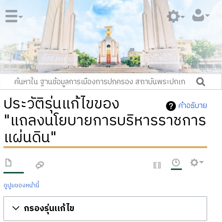
ประวัติรุ่นแก้ไขของ
คำอธิบาย
"แถลงนโยบายการบริหารราชการ
แผ่นดิน"
ดูปูมของหน้านี้
กรองรุ่นแก้ไข