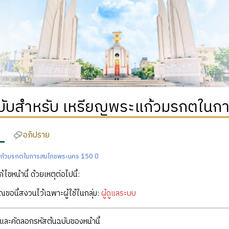
ฉบับสำหรับ เหรียญพระแก้วมรกตในก
อภิปราย
ก้วมรกตในการสมโภชพระนคร 150 ปี
ก้ไขหน้านี้ ด้วยเหตุต่อไปนี้:
คุณขอนี้สงวนไว้เฉพาะผู้ใช้ในกลุ่ม:
ผู้ดูแลระบบ
ละคัดลอกรหัสต้นฉบับของหน้านี้