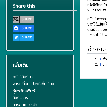
อภิลักขิตสม
Share this
7 มกราคม พ.
อนึ่ง ในการชุ
ชาติให้แน่นแฟ้
งานฝีมือ สิ่
แข่งจะได้รับ
อ้างอิง
↑
สำ
เพิ่มเติม
↑
วิ
หน้าที่ลิงก์มา
การเปลี่ยนแปลงที่เกี่ยวโยง
รุ่นพร้อมพิมพ์
ลิงก์ถาวร
สารสนเทศหน้า