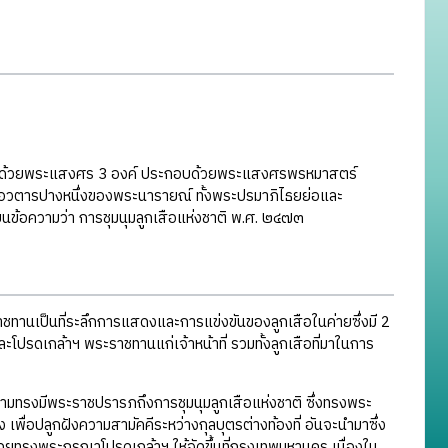
พาดด้วยพระแสงศร 3 องค์ ประกอบด้วยพระแสงศรพรหมาสตร์
อวตารปางหนึ่งของพระนารายณ์ ทั้งพระปรมาภิไธยย่อและ
นข้อความว่า การชุมนุมลูกเสือแห่งชาติ พ.ศ. ๒๔๗๓
ราชทานเป็นที่ระลึกการแสดงและการแข่งขันของลูกเสือในค่ายซึ่งมี 2
 และโปรดเกล้าฯ พระราชทานแก่เจ้าหน้าที่ รวมทั้งลูกเสือที่มาในการ
รงมีพระราชปรารภถึงการชุมนุมลูกเสือแห่งชาติ ซึ่งทรงพระ
้ง เพื่อปลูกฝังความสามัคคีระหว่างกุลบุตรต่างท้องที่ อันจะนำมาซึ่ง
โดยทรงพระกรุณาโปรดเกล้าฯ ให้จัดขึ้นที่กรุงเทพมหานคร เนื่องใน