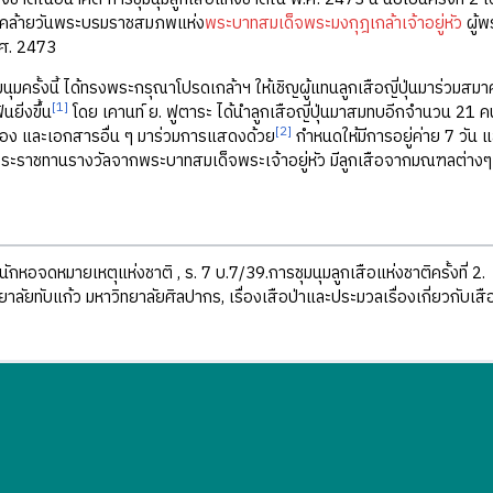
ัยคล้ายวันพระบรมราชสมภพแห่ง
พระบาทสมเด็จพระมงกุฎเกล้าเจ้าอยู่หัว
ผู้พ
ศ. 2473
มนุมครั้งนี้ ได้ทรงพระกรุณาโปรดเกล้าฯ ให้เชิญผู้แทนลูกเสือญี่ปุ่นมาร่วมสม
[1]
นยิ่งขึ้น
โดย เคานท์ ย. ฟูตาระ ได้นำลูกเสือญี่ปุ่นมาสมทบอีกจำนวน 21 
[2]
งของ และเอกสารอื่น ๆ มาร่วมการแสดงด้วย
กำหนดให้มีการอยู่ค่าย 7 วัน
พระราชทานรางวัลจากพระบาทสมเด็จพระเจ้าอยู่หัว มีลูกเสือจากมณฑลต่างๆ
นักหอจดหมายเหตุแห่งชาติ , ร. 7 บ.7/39.การชุมนุมลูกเสือแห่งชาติครั้งที่ 2.
ทยาลัยทับแก้ว มหาวิทยาลัยศิลปากร, เรื่องเสือป่าและประมวลเรื่องเกี่ยวกับเสื