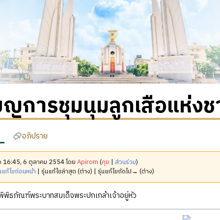
ยญการชุมนุมลูกเสือแห่งช
อภิปราย
มื่อ 16:45, 6 ตุลาคม 2554 โดย
Apirom
(
คุย
|
ส่วนร่วม
)
นแก้ไขก่อนหน้า
| รุ่นแก้ไขล่าสุด (ต่าง) | รุ่นแก้ไขถัดไป→ (ต่าง)
ิพิธภัณฑ์พระบาทสมเด็จพระปกเกล้าเจ้าอยู่หัว