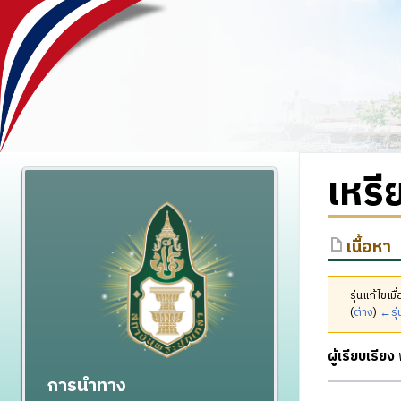
เหรี
เนื้อหา
รุ่นแก้ไขเ
(
ต่าง
)
←รุ่
ผู้เรียบเรียง
พ
การนำทาง