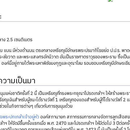
ะ
กลาง 2.5 เซนติเมตร
ลม แบน มีห่วงด้านบน ตรงกลางเหรียญมีอักษรพระปรมาภิไธยย่อ ป.ป.ร. 
ลัยวาต และพระแสงศรอัคนีวาต อันเป็นราชศาตราวุธของพระราม ซึ่งเป็น
งค์นี้อยู่ภายใต้พระมหาพิชัยมงกุฎและอุณาโลม รอบขอบเหรียญมีอักษรเขีย
ิความเป็นมา
ุมแห่งชาติครั้งที่ 2 นี้ เป็นเหรียญที่ทรงพระกรุณาโปรดเกล้าฯ ให้สร้างพระ
หรียญเงินสำหรับผู้ชนะได้รางวัลที่ 1 เหรียญทองแดงสำหรับผู้ที่ได้รางวัลที่ 2
มาช่วยในกิจการต่างๆ เกี่ยวกับการชุมนุมด้วย
พระปกเกล้าเจ้าอยู่หัว
องค์สภานายก สภากรรมการกลางจัดการลูกเสือสยามท
าฯ ให้จัดมีขึ้นครั้งแรกเมื่อ พ.ศ. 2470 และโปรดเกล้าฯ ให้มีต่อไป 3 ปีต่อครั
ชาติในอนาคต การชุมนุมลูกเสือแห่งชาติใน พ.ศ. 2473 นี้ นับเป็นครั้งที่ 2 