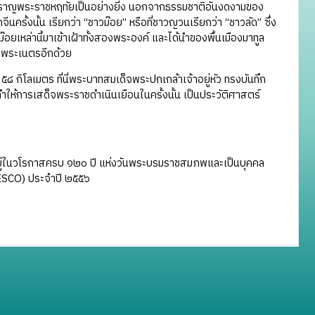
สำราญพระราชหฤทัยเป็นอย่างยิ่ง นอกจากธรรมชาติอันงดงามของ
นครั้งนั้น เรียกว่า “ชาวม๊อย” หรือที่ชาวญวนเรียกว่า “ชาวลัด” ซึ่ง
๊อยเหล่านี้มาเข้าเฝ้าทั้งสองพระองค์ และได้นำของพื้นเมืองมาทูล
ดพระเนตรอีกด้วย
๘ กิโลเมตร ที่นี่พระบาทสมเด็จพระปกเกล้าเจ้าอยู่หัว ทรงบันทึก
ห้การเสด็จพระราชดำเนินเยือนในครั้งนั้น เป็นประวัติศาสตร์
ยู่ในวโรกาสครบ ๑๒๐ ปี แห่งวันพระบรมราชสมภพและเป็นบุคคล
ESCO) ประจำปี ๒๕๕๖