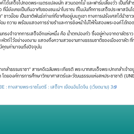
งค์ได้เสด็จไปทอดพระเนตรแปลงผัก สวนดอกไม้ และฟาร์มเลี้ยงวัว เป็นที่
ว ที่นี่ยังเคยเป็นถิ่นอาศัยของชนเผ่าโบราณ ที่ในบันทึกการเสด็จประพาสอินโดจี
” ชาวม๊อย เป็นชาติพันธ์เก่าแก่ที่อาศัยอยู่บนภูเขา ทางการฝรั่งเศสได้นำชาวม
ม่อม ถวาย พร้อมแสดงการร่ายรำและการยิงหน้าไม้ให้ทั้งสองพระองค์ได้ทอ
มทรงจำจากการเสด็จอีกแห่งหนึ่ง คือ น้ำตกปองกัว ซึ่งอยู่ห่างจากดาลัตราว ๕
หัตถ์ไว้อย่างงดงาม แสดงถึงความสวยงามทางธรรมชาติของเมืองดาลัต ที่ทำใ
มีคุณค่ามาจนถึงปัจจุบัน
กเกล้าธรรมราชา” สารคดีเฉลิมพระเกียรติ พระบาทสมเด็จพระปกเกล้าเจ้าอ
 โดยองค์การการศึกษาวิทยาศาสตร์และวัฒนธรรมแห่งสหประชาชาติ (UN
 : ทางสายพระราชไมตรี : เสด็จฯ เยือนอินโดจีน (เวียดนาม) 3