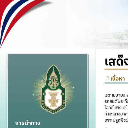
เสด็
เนื้อหา
๒๙ เมษายน 
รถยนต์พระที่น
โอลด์ เฟรนซ์
ท่ามกลางอากาศเ
เพาะปลูกพืชผั
การนำทาง