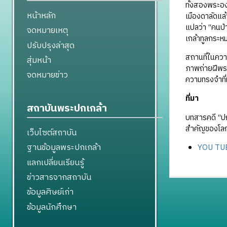
ทั้งสองพระอ
หน้าหลัก
เมืองดาลัดแล้
แปลว่า “คนป่า
จดหมายเหตุ
เกล้าทูลกระห
ปรับปรุงล่าสุด
สถานที่ในควา
สุ่มหน้า
ภาพถ่ายฝีพระ
จดหมายข่าว
ความทรงจำที่
ที่มา
สถาบันพระปกเกล้า
บทสารคดี “ป
สำคัญของโลก
เว็บไซต์สถาบัน
ฐานข้อมูลพระปกเกล้า
YOU TUBE
แลกเปลี่ยนเรียนรู้
ข่าวสารจากสถาบัน
ข้อมูลศิษย์เก่า
ข้อมูลนักศึกษา