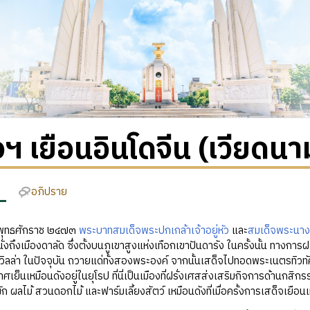
จฯ เยือนอินโดจีน (เวียดนา
อภิปราย
พุทธศักราช ๒๔๗๓
พระบาทสมเด็จพระปกเกล้าเจ้าอยู่หัว
และ
สมเด็จพระนาง
ั่งถึงเมืองดาลัด ซึ่งตั้งบนภูเขาสูงแห่งเทือกเขาปันดารัง ในครั้งนั้น ทางการฝร
 วิลล่า ในปัจจุบัน ถวายแด่ทั้งสองพระองค์ จากนั้นเสด็จไปทอดพระเนตรทิว
ย็นเหมือนดังอยู่ในยุโรป ที่นี่เป็นเมืองที่ฝรั่งเศสส่งเสริมกิจการด้านกสิกรรมใ
ก ผลไม้ สวนดอกไม้ และฟาร์มเลี้ยงสัตว์ เหมือนดังที่เมื่อครั้งการเสด็จเยือนเ