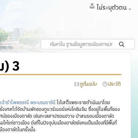
ไม่ระบุตัวตน
ม) 3
ดูต้นฉบับ
ประวัติ
เจ้ารำไพพรรณี พระบรมราชินี
ได้เสด็จพระราชดำเนินมาโดย
ั่งเศสได้จัดบ้านพักของกูแวร์เนอร์แห่งโคชินจีน ซึ่งอยู่ในพื้นที่ของ
ทัศน์ของเมืองดาลัด เช่นทะเลสาปซอนฮวาง ป่าสนรอบเมืองดาลัด
ห้แก่ชาวเมือง ดังที่ในปัจจุบันเมืองดาลัดยังคงเป็นเมืองที่มีพื้นที่
มืองดาลัดในครั้งนั้น