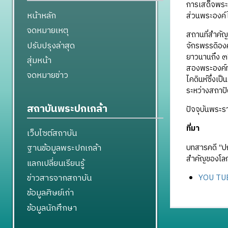
การเสด็จพระ
หน้าหลัก
ส่วนพระองค์ไ
จดหมายเหตุ
สถานที่สำคัญ
ปรับปรุงล่าสุด
จักรพรรดิองค
ยาวนานถึง ๓๖
สุ่มหน้า
สองพระองค์ทร
จดหมายข่าว
ไคดินห์ซึ่งเป
ระหว่างสถาป
สถาบันพระปกเกล้า
ปัจจุบันพระรา
ที่มา
เว็บไซต์สถาบัน
ฐานข้อมูลพระปกเกล้า
บทสารคดี “ป
สำคัญของโลก
แลกเปลี่ยนเรียนรู้
ข่าวสารจากสถาบัน
YOU TUBE
ข้อมูลศิษย์เก่า
ข้อมูลนักศึกษา