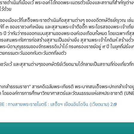
ราชดำเนินที่เมืองเว้ พระองค์ได้ทอดพระเนตรตัวเมืองและสถานที่สำคัญต
ว้ด้วย
ของเมืองเว้ที่เสด็จพระราชดำเนินคือสุสานต่างๆ ของอดีตกษัติรย์ญวณ เช่น 
์ที่ ๓ ของราชวงศ์เหงียน และสุสานพระเจ้าตือดึ๊ก พระโอรสของพระเจ้าเถี่ยว
 ปี ว่ากันว่าทรงออกแบบสุสานของพระองค์เองเกือบทั้งหมด โดยเฉพาะที่สุสานข
งสนพระทัยการก่อสร้างสุสานเป็นอย่างยิ่ง สุสานพระเจ้าไคดินห์ สร้างด้ว
็นพระบิดาบุญธรรมของจักรพรรดิเบ๋าได๋ ทรงครองราชย์อยู่ ๙ ปี ในยุคที่ฝรั่ง
ัตยกรรมตะวันออกกับตะวันตกที่ลงตัว
ชวังเว้ และสุสานต่างๆของกษัตริย์เวียดนามได้กลายเป็นสถานที่ท่องเที่ยวที่
กเกล้าธรรมราชา” สารคดีเฉลิมพระเกียรติ พระบาทสมเด็จพระปกเกล้าเจ้าอ
 โดยองค์การการศึกษาวิทยาศาสตร์และวัฒนธรรมแห่งสหประชาชาติ (UN
 : ทางสายพระราชไมตรี : เสด็จฯ เยือนอินโดจีน (เวียดนาม) 2