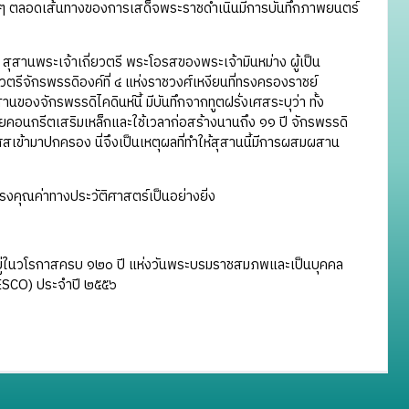
่างๆ ตลอดเส้นทางของการเสด็จพระราชดำเนินมีการบันทึกภาพยนตร์
สุสานพระเจ้าเถี่ยวตรี พระโอรสของพระเจ้ามินหม่าง ผู้เป็น
ตรีจักรพรรดิองค์ที่ ๔ แห่งราชวงศ์เหงียนที่ทรงครองราชย์
องจักรพรรดิไคดินห์นี้ มีบันทึกจากทูตฝรั่งเศสระบุว่า ทั้ง
ยคอนกรีตเสริมเหล็กและใช้เวลาก่อสร้างนานถึง ๑๑ ปี จักรพรรดิ
เศสเข้ามาปกครอง นี่จึงเป็นเหตุผลที่ทำให้สุสานนี้มีการผสมผสาน
ทรงคุณค่าทางประวัติศาสตร์เป็นอย่างยิ่ง
ยู่ในวโรกาสครบ ๑๒๐ ปี แห่งวันพระบรมราชสมภพและเป็นบุคคล
ESCO) ประจำปี ๒๕๕๖