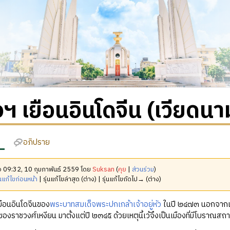
จฯ เยือนอินโดจีน (เวียดนา
อภิปราย
มื่อ 09:32, 10 กุมภาพันธ์ 2559 โดย
Suksan
(
คุย
|
ส่วนร่วม
)
นแก้ไขก่อนหน้า
| รุ่นแก้ไขล่าสุด (ต่าง) | รุ่นแก้ไขถัดไป→ (ต่าง)
ยือนอินโดจีนของ
พระบาทสมเด็จพระปกเกล้าเจ้าอยู่หัว
ในปี ๒๔๗๓ นอกจากเมือง
องราชวงศ์เหงียน มาตั้งแต่ปี ๒๓๔๕ ด้วยเหตุนี้เว้จึงเป็นเมืองที่มีโบราณสถ