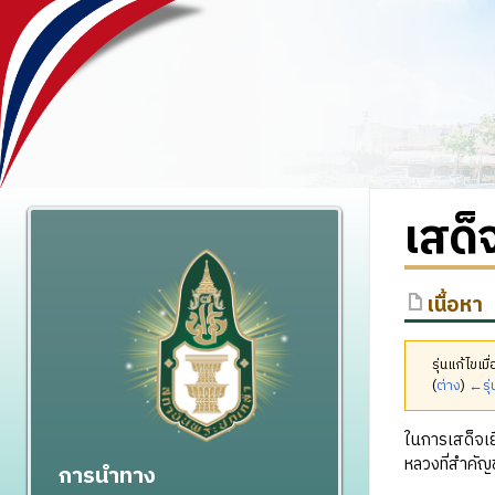
เสด็
เนื้อหา
รุ่นแก้ไขเ
(
ต่าง
)
←รุ่
ในการเสด็จเ
หลวงที่สำคัญข
การนำทาง