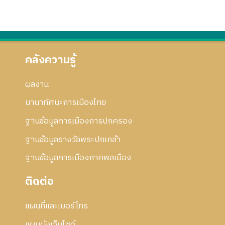
5
5
า
ร
ก
ย่
9
8
ค
แ
า
อ
ม
ก้
ร
ก
2
ไ
แ
า
5
ข
ก้
ร
คลังความรู้
5
ไ
แ
8
ข
ก้
ผลงาน
ไ
ข
นานาทัศนะการเมืองไทย
ฐานข้อมูลการเมืองการปกครอง
ฐานข้อมูลรางวัลพระปกเกล้า
ฐานข้อมูลการเมืองภาคพลเมือง
ติดต่อ
แผนที่และเบอร์โทร
แผนผังเว็บไซด์