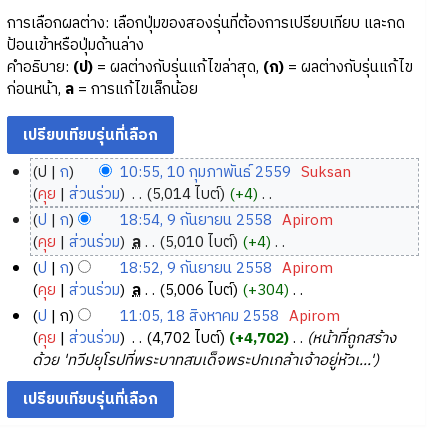
การเลือกผลต่าง: เลือกปุ่มของสองรุ่นที่ต้องการเปรียบเทียบ และกด
ป้อนเข้าหรือปุ่มด้านล่าง
คำอธิบาย:
(ป)
= ผลต่างกับรุ่นแก้ไขล่าสุด,
(ก)
= ผลต่างกับรุ่นแก้ไข
ก่อนหน้า,
ล
= การแก้ไขเล็กน้อย
ป
ก
10:55, 10 กุมภาพันธ์ 2559
‎
Suksan
1
คุย
ส่วนร่วม
‎
5,014 ไบต์
+4
‎
0
ไ
ป
ก
18:54, 9 กันยายน 2558
‎
Apirom
ม่
กุ
9
คุย
ส่วนร่วม
‎
ล
5,010 ไบต์
+4
‎
มี
ม
กั
ไ
ป
ก
18:52, 9 กันยายน 2558
‎
Apirom
ค
ภ
ม่
น
คุย
ส่วนร่วม
‎
ล
5,006 ไบต์
+304
‎
ว
า
มี
ย
ไ
ป
ก
11:05, 18 สิงหาคม 2558
‎
Apirom
า
ค
พั
า
ม่
1
คุย
ส่วนร่วม
‎
4,702 ไบต์
+4,702
‎
หน้าที่ถูกสร้าง
ม
ว
น
ย
มี
8
ด้วย 'ทวีปยุโรปที่พระบาทสมเด็จพระปกเกล้าเจ้าอยู่หัวเ...'
ย่
า
ธ์
ค
น
สิ
อ
ม
2
ว
2
ง
ก
ย่
า
5
5
ห
า
อ
ม