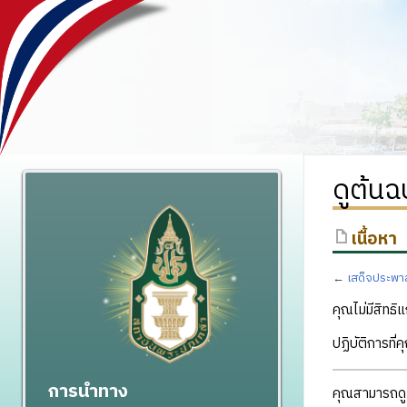
ดูต้นฉ
เนื้อหา
←
เสด็จประพาส
คุณไม่มีสิทธิแ
ปฏิบัติการที่
การนำทาง
คุณสามารถดูแ