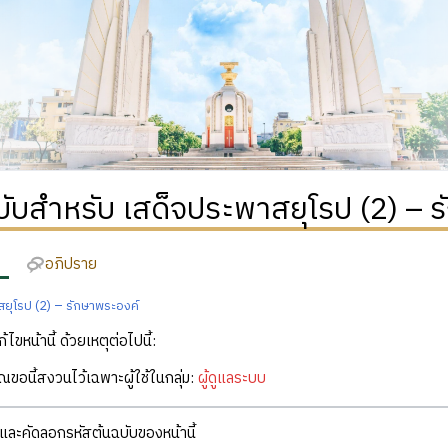
บับสำหรับ เสด็จประพาสยุโรป (2) – 
อภิปราย
ยุโรป (2) – รักษาพระองค์
ก้ไขหน้านี้ ด้วยเหตุต่อไปนี้:
คุณขอนี้สงวนไว้เฉพาะผู้ใช้ในกลุ่ม:
ผู้ดูแลระบบ
ละคัดลอกรหัสต้นฉบับของหน้านี้