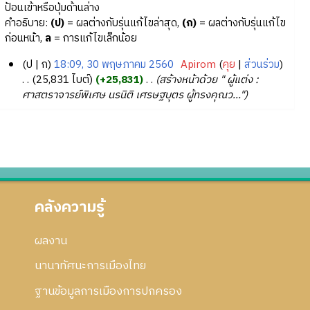
ป้อนเข้าหรือปุ่มด้านล่าง
คำอธิบาย:
(ป)
= ผลต่างกับรุ่นแก้ไขล่าสุด,
(ก)
= ผลต่างกับรุ่นแก้ไข
ก่อนหน้า,
ล
= การแก้ไขเล็กน้อย
ป
ก
18:09, 30 พฤษภาคม 2560
‎
Apirom
คุย
ส่วนร่วม
3
25,831 ไบต์
+25,831
‎
สร้างหน้าด้วย " ผู้แต่ง :
ศาสตราจารย์พิเศษ นรนิติ เศรษฐบุตร ผู้ทรงคุณว..."
0
พ
ฤ
ษ
ภ
า
ค
คลังความรู้
ม
2
5
ผลงาน
6
นานาทัศนะการเมืองไทย
0
ฐานข้อมูลการเมืองการปกครอง