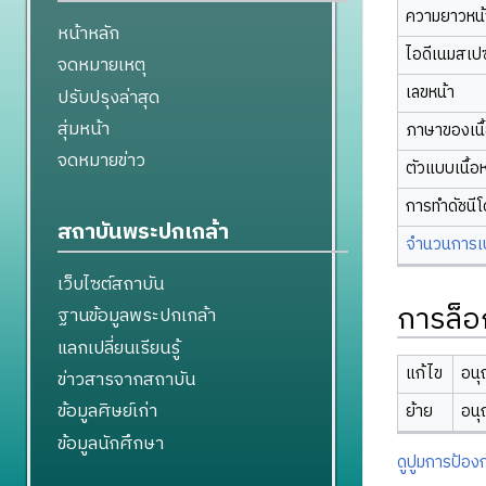
ความยาวหน้า
หน้าหลัก
ไอดีเนมสเป
จดหมายเหตุ
เลขหน้า
ปรับปรุงล่าสุด
สุ่มหน้า
ภาษาของเนื
จดหมายข่าว
ตัวแบบเนื้อ
การทำดัชนี
สถาบันพระปกเกล้า
จำนวนการเปล
เว็บไซต์สถาบัน
การล็อ
ฐานข้อมูลพระปกเกล้า
แลกเปลี่ยนเรียนรู้
แก้ไข
อนุ
ข่าวสารจากสถาบัน
ข้อมูลศิษย์เก่า
ย้าย
อนุ
ข้อมูลนักศึกษา
ดูปูมการป้องก