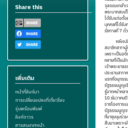
จุลจอมเกล้าเจ
Share this
พระบาทสมเด็จ
ได้รับแต่งตั
บุคคลที่ได้รั
รัชกาลที่ 7 ด้
หลังเปลี่ยน
สมาชิกสภาผู้
เพราะเป็นอดี
หลายที่เป็นน
เจ้าพระยาธรร
ประธานสภาคนท
เพิ่มเติม
แรกที่อนุกรร
รัฐธรรมนูญเร
หน้าที่ลิงก์มา
รู้มากหน้าหล
10 ธันวาคมป
การเปลี่ยนแปลงที่เกี่ยวโยง
ราชโองการแล
รุ่นพร้อมพิมพ์
รัฐธรรมนูญจ
ลิงก์ถาวร
ที่มาชุมนุมร
สืบมาเพราะยั
สารสนเทศหน้า