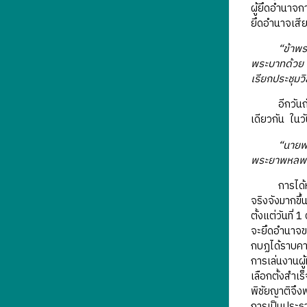
ผู้ยึดอำนาจก
ยึดอำนาจเสีย
“ข้าพ
พระบาทด้วย เ
เรียกประชุม
อีกวันถัดมาใ
เดียวกัน ในวั
“นายพ
พระยาพหลพลพ
การได้หัวหน้
จริงจังมากขึ
ตั้งแต่วันที่
จะยึดอำนาจข
กบฏได้ราบคาบ
การเล่นงานผู้
เลือกตั้งสำเร
พิชัยญาติจึง
การเป็นประธ