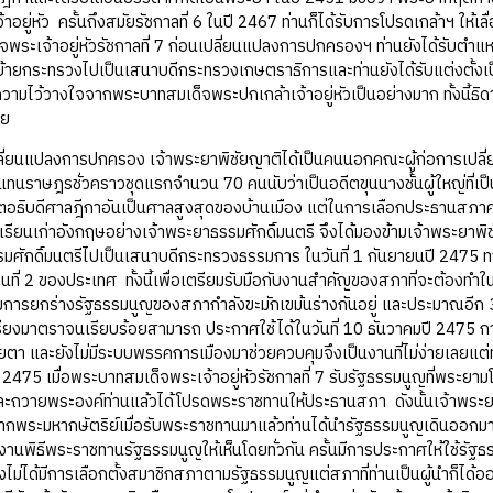
้าอยู่หัว ครั้นถึงสมัยรัชกาลที่ 6 ในปี 2467 ท่านก็ได้รับการโปรดเกล้าฯ ให้
พระเจ้าอยู่หัวรัชกาลที่ 7 ก่อนเปลี่ยนแปลงการปกครองฯ ท่านยังได้รับตำ
้งย้ายกระทรวงไปเป็นเสนาบดีกระทรวงเกษตราธิการและท่านยังได้รับแต่งตั้ง
บความไว้วางใจจากพระบาทสมเด็จพระปกเกล้าเจ้าอยู่หัวเป็นอย่างมาก ทั้งนี้ธิ
วย
แปลงการปกครอง เจ้าพระยาพิชัยญาติได้เป็นคนนอกคณะผู้ก่อการเปลี่ยนแ
แทนราษฎรชั่วคราวชุดแรกจำนวน 70 คนนับว่าเป็นอดีตขุนนางชั้นผู้ใหญ่ที่เ
ตอธิบดีศาลฎีกาอันเป็นศาลสูงสุดของบ้านเมือง แต่ในการเลือกประธานสภาครั
ักเรียนเก่าอังกฤษอย่างเจ้าพระยาธรรมศักดิ์มนตรี จึงได้มองข้ามเจ้าพระยาพิ
มศักดิ์มนตรีไปเป็นเสนาบดีกระทรวงธรรมการ ในวันที่ 1 กันยายนปี 2475 ท
ี่ 2 ของประเทศ ทั้งนี้เพื่อเตรียมรับมือกับงานสำคัญของสภาที่จะต้องทำใ
มการยกร่างรัฐธรรมนูญของสภากำลังขะมักเขม้นร่างกันอยู่ และประมาณอีก 3 
ียงมาตราจนเรียบร้อยสามารถ ประกาศใช้ได้ในวันที่ 10 ธันวาคมปี 2475 ก
ายตา และยังไม่มีระบบพรรคการเมืองมาช่วยควบคุมจึงเป็นงานที่ไม่ง่ายเลยแต่
ี 2475 เมื่อพระบาทสมเด็จพระเจ้าอยู่หัวรัชกาลที่ 7 รับรัฐธรรมนูญที
ะถวายพระองค์ท่านแล้วได้โปรดพระราชทานให้ประธานสภา ดังนั้นเจ้าพระยา
ากพระมหากษัตริย์เมื่อรับพระราชทานมาแล้วท่านได้นำรัฐธรรมนูญเดินออก
่วมงานพิธีพระราชทานรัฐธรรมนูญให้เห็นโดยทั่วกัน ครั้นมีการประกาศให้ใช้
งไม่ได้มีการเลือกตั้งสมาชิกสภาตามรัฐธรรมนูญแต่สภาที่ท่านเป็นผู้นำก็ได้