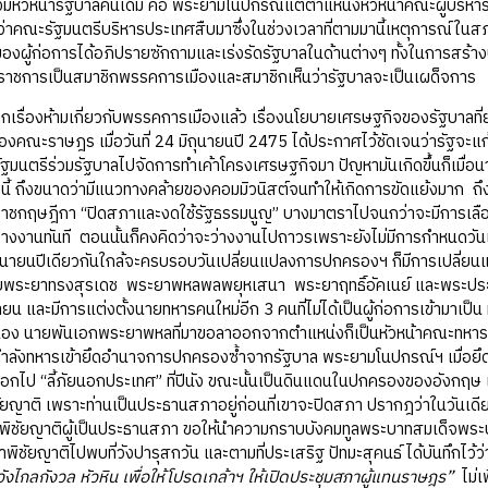
ยังมีหัวหน้ารัฐบาลคนเดิม คือ พระยามโนปกรณ์แต่ตำแหน่งหัวหน้าคณะผู้บริห
กว่าคณะรัฐมนตรีบริหารประเทศสืบมาซึ่งในช่วงเวลาที่ตามมานี้เหตุการณ์ในสภา
ของผู้ก่อการได้อภิปรายซักถามและเร่งรัดรัฐบาลในด้านต่างๆ ทั้งในการสร้าง
าราชการเป็นสมาชิกพรรคการเมืองและสมาชิกเห็นว่ารัฐบาลจะเป็นเผด็จการ
ห้ามเกี่ยวกับพรรคการเมืองแล้ว เรื่องนโยบายเศรษฐกิจของรัฐบาลที่ยังไม
คณะราษฎร เมื่อวันที่ 24 มิถุนายนปี 2475 ได้ประกาศไว้ชัดเจนว่ารัฐจะแ
รัฐมนตรีร่วมรัฐบาลไปจัดการทำเค้าโครงเศรษฐกิจมา ปัญหามันเกิดขึ้นก็เมื่อ
่านี้ ถึงขนาดว่ามีแนวทางคล้ายของคอมมิวนิสต์จนทำให้เกิดการขัดแย้งมาก ถึ
กฤษฎีกา “ปิดสภาและงดใช้รัฐธรรมนูญ” บางมาตราไปจนกว่าจะมีการเลือกตั
ว่างงานทันที ตอนนั้นก็คงคิดว่าจะว่างงานไปถาวรเพราะยังไม่มีการกำหนดวันเ
ถุนายนปีเดียวกันใกล้จะครบรอบวันเปลี่ยนแปลงการปกครองฯ ก็มีการเปลี่ย
ำโดยพระยาทรงสุรเดช พระยาพหลพลพยุหเสนา พระยาฤทธิ์อัคเนย์ และพระประ
ุนายน และมีการแต่งตั้งนายทหารคนใหม่อีก 3 คนที่ไม่ได้เป็นผู้ก่อการเข้ามาเป็น 
ั้นเอง นายพันเอกพระยาพหลที่มาขอลาออกจากตำแหน่งก็เป็นหัวหน้าคณะทหาร
นำกำลังทหารเข้ายึดอำนาจการปกครองซ้ำจากรัฐบาล พระยามโนปกรณ์ฯ เมื่อ
อกไป “ลี้ภัยนอกประเทศ” ที่ปีนัง ขณะนั้นเป็นดินแดนในปกครองของอังกฤษ เ
ัยญาติ เพราะท่านเป็นประธานสภาอยู่ก่อนที่เขาจะปิดสภา ปรากฎว่าในวันเดี
พิชัยญาติผู้เป็นประธานสภา ขอให้นำความกราบบังคมทูลพระบาทสมเด็จพระปก
พิชัยญาติไปพบที่วังปารุสกวัน และตามที่ประเสริฐ ปัทมะสุคนธ์ ได้บันทึกไว้ว
ณ วังไกลกังวล หัวหิน เพื่อให้โปรดเกล้าฯ ให้เปิดประชุมสภาผู้แทนราษฎร”
ไม่เ