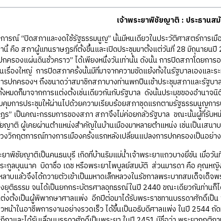
เจ้าพระยาพิชัยญาติ : ประธานสม
ปิดสภาและงดใช้รัฐธรรมนูญ” นั้นมีหนเดียวในประวัติศาสตร์การเมืองไทย 
านี้ คือ สภาผู้แทนราษฎรที่ตั้งขึ้นและเปิดประชุมมาตั้งแต่วันที่ 28 มิถุนาย
ครองแผ่นดินชั่วคราว” ได้เพียงหนึ่งวันเท่านั้น ดังนั้น การปิดสภาโดยก
ป็นเรื่องใหญ่ การปิดสภาครั้งนั้นมีที่มาจากความขัดแย้งทั้งในรัฐบาลเองและ
การปกครองฯ ถึงขนาดว่าสมาชิกสภาบางท่านพกปืนเข้าประชุมสภาและรัฐบาลต
ชิกทั้งหมดก็มาจากการแต่งตั้งเช่นเดียวกันกับรัฐบาล ดังนั้นประมุขของอำน
บคุมการประชุมให้ผ่านไปด้วยความเรียบร้อยสภาชุดแรกตามรัฐธรรมนูญการป
” เป็นคณะกรรมการของสภา สภาจึงไม่ค่อยกลัวรัฐบาล ขณะนั้นผู้ที่รับหน้า
ชัยญาติ ผู้เคยผ่านตำแหน่งสำคัญในบ้านเมืองมาหลายตำแหน่ง เช่นเป็นเสน
วงวิกฤตการณ์ทางการเมืองครั้งแรกหลังเปลี่ยนแปลงการปกครองเป็นอย่างไ
ยญาติเป็นคนธนบุรี เกิดที่บ้านริมแม่น้ำเจ้าพระยาแถวบางยี่ขัน เมื่อวันที่ 
ตระกูลบุนนาค บิดาชื่อ เดช หรือพระยาไพบูลย์สมบัติ ส่วนมารดา คือ คุณหญิ
ลาบแล้วจึงได้ถวายตัวเข้าเป็นมหาดเล็กหลวงในรัชกาลพระบาทสมเด็จเด็จพระเจ
ยุติธรรม จนได้เป็นยกกระบัตรศาลอุทธรณ์ในปี 2440 ขณะเดียวกันท่านก็ได
แต่งตั้งเป็นผู้พิพากษาศาลแพ่ง อีกปีต่อมาได้รับพระราชทานบรรดาศักดิ์เป็น “
หน้าในอาชีพการงานอย่างรวดเร็ว ได้ขึ้นเป็นอธิบดีศาลแพ่ง ในปี 2544 ถัดมาอ
กาและได้รับเลื่อนบรรดาศักดิ์เป็นพระยา ในปี 2451 มีชื่อว่า พระยากฤติกา