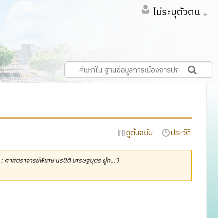
ไม่ระบุตัวตน
ดูต้นฉบับ
ประวัติ
ง : ศาสตราจารย์พิเศษ นรนิติ เศรษฐบุตร ผู้ท...")