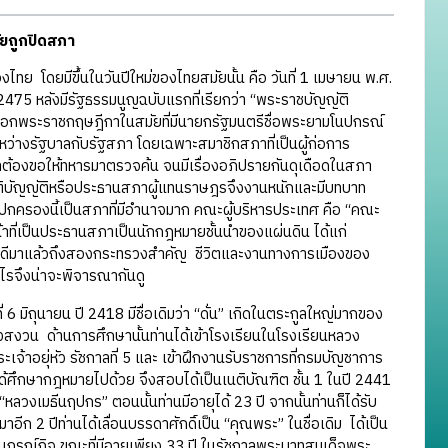
ัยถูกปิดสภา
โดยมีขึ้นในวันปีใหม่ของไทยสมัยนั้น คือ วันที่ 1 เมษายน พ.ศ.
นปี 2475 หลังมีรัฐธรรมนูญฉบับแรกที่เรียกว่า “พระราชบัญญัติ
ารออกพระราชกฤษฎีกาในสมัยที่มีนายกรัฐมนตรีชื่อพระยามโนปกรณ์
ระหว่างรัฐบาลกับรัฐสภา โดยเฉพาะสมาชิกสภาที่เป็นผู้ก่อการ
้องขอให้ทหารมาตรวจค้น จนมีเรื่องอภิปรายกันดุเดือดในสภา
าจนิติบัญญัติหรือประธานสภาผู้แทนราษฎรจึงงานหนักและมีบทบาท
กครองนี้เป็นสภาที่มีอำนาจมาก คณะผู้บริหารประเทศ คือ “คณะ
ที่เป็นประธานสภาเป็นนักกฎหมายชั้นนำของแผ่นดิน ได้แก่
าบดีมาแล้วถึงสองกระทรวงสำคัญ ชีวิตและงานทางการเมืองของ
รจึงน่าจะพิจารณากันดู
6 มิถุนายน ปี 2418 มีชื่อเดิมว่า “ดั่น” เกิดในตระกูลใหญ่มากของ
งสงวน ด้านการศึกษานั้นท่านได้เข้าโรงเรียนในโรงเรียนหลวง
้าอยุ่หัว รัชกาลที่ 5 และ เข้าฝึกงานรับราชการที่กรมบัญชาการ
้ศึกษากฎหมายไปด้วย จึงสอบได้เป็นเนติบัณฑิต ชั้น 1 ในปี 2441
หลวงเมธีนฤปกร” ตอนนั้นท่านมีอายุได้ 23 ปี จากนั้นท่านก็ได้รับ
ีก 2 ปีท่านได้เลื่อนบรรดาศักดิ์เป็น “คุณพระ” ในชื่อเดิม ได้เป็น
นุกรณ์กิจ ขณะที่มีอายุเพียง 33 ปี ในรัชกาลพระบาทสมเด็จพระ