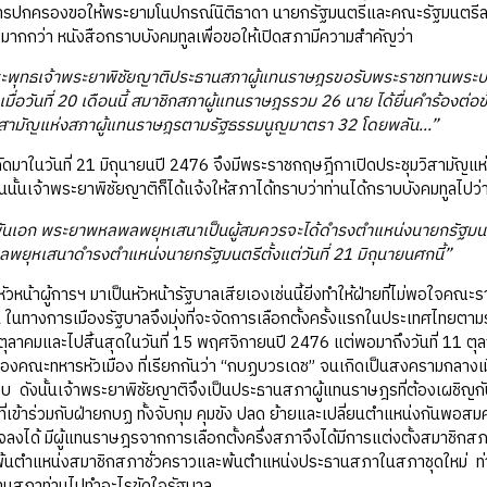
ารปกครองขอให้พระยามโนปกรณ์นิติธาดา นายกรัฐมนตรีและคณะรัฐมนตรีลาออก
มากกว่า หนังสือกราบบังคมทูลเพื่อขอให้เปิดสภามีความสำคัญว่า
ระพุทธเจ้าพระยาพิชัยญาติประธานสภาผู้แทนราษฎรขอรับพระราชทานพระบ
มื่อวันที่ 20 เดือนนี้ สมาชิกสภาผู้แทนราษฎรรวม 26 นาย ได้ยื่นคำร้องต
วิสามัญแห่งสภาผู้แทนราษฎรตามรัฐธรรมนูญมาตรา 32 โดยพลัน...”
นวันที่ 21 มิถุนายนปี 2476 จึงมีพระราชกฤษฎีกาเปิดประชุมวิสามัญแห่ง
นนั้นเจ้าพระยาพิชัยญาติก็ได้แจ้งให้สภาได้ทราบว่าท่านได้กราบบังคมทูลไปว่
ันเอก พระยาพหลพลพยุหเสนาเป็นผู้สมควรจะได้ดำรงตำแหน่งนายกรัฐมนตรี
ยุหเสนาดำรงตำแหน่งนายกรัฐมนตรีตั้งแต่วันที่ 21 มิถุนายนศกนี้”
าผู้การฯ มาเป็นหัวหน้ารัฐบาลเสียเองเช่นนี้ยิ่งทำให้ฝ่ายที่ไม่พอใจค
้น ในทางการเมืองรัฐบาลจึงมุ่งที่จะจัดการเลือกตั้งครั้งแรกในประเทศไทยตา
 1 ตุลาคมและไปสิ้นสุดในวันที่ 15 พฤศจิกายนปี 2476 แต่พอมาถึงวันที่ 11 ต
องคณะทหารหัวเมือง ที่เรียกกันว่า “กบฏบวรเดช” จนเกิดเป็นสงครามกลาง
 ดังนั้นเจ้าพระยาพิชัยญาติจึงเป็นประธานสภาผู้แทนราษฎรที่ต้องเผชิญกับ
ที่เข้าร่วมกับฝ่ายกบฏ ทั้งจับกุม คุมขัง ปลด ย้ายและเปลี่ยนตำแหน่งกันพอสม
็จลงได้ มีผู้แทนราษฎรจากการเลือกตั้งครึ่งสภาจึงได้มีการแต่งตั้งสมาชิกส
พ้นตำแหน่งสมาชิกสภาชั่วคราวและพ้นตำแหน่งประธานสภาในสภาชุดใหม่ ท่านก็ไม
านสภาท่านไปทำอะไรขัดใจรัฐบาล