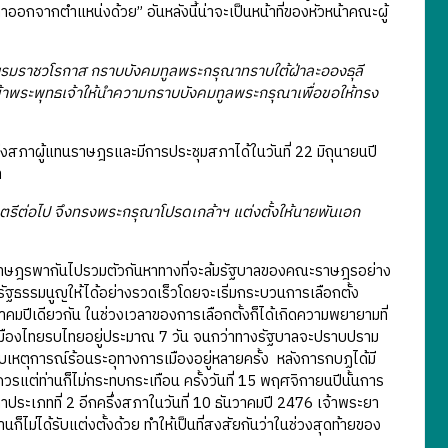
จากตำแหน่งด้วย” อันหลังนี้น่าจะเป็นหน้าที่ของหัวหน้าคณะผู้
รมราชวโรกาส กราบบังคมทูลพระกรุณาทราบใต้ฝ่าละอองธุลี
่อข้าพระพุทธเจ้าให้นำความกราบบังคมทูลพระกรุณาเพื่อขอให้ทรง
สภาผู้แทนราษฎรและมีการประชุมสภาได้ในวันที่ 22 มิถุนายนปี
า
ต่อไป จึงทรงพระกรุณาโปรดเกล้าฯ แต่งตั้งให้นายพันเอก
ณะราษฎรพากันไปรวมตัวกันหาทางที่จะล้มรัฐบาลของคณะราษฎรอย่าง
มรัฐธรรมนูญให้ได้อย่างรวดเร็วโดยจะเริ่มกระบวนการเลือกตั้ง
ุลาคมปีเดียวกัน ในช่วงเวลาของการเลือกตั้งก็ได้เกิดความพยายามที่
เมืองไทยรบไทยอยู่ประมาณ 7 วัน จนกว่าทางรัฐบาลจะปราบปราม
เหตุการณ์ร้อนระอุทางการเมืองอยู่หลายครั้ง หลังการกบฏได้มี
ควรแต่ท่านก็ไม่กระทบกระเทือน ครั้งวันที่ 15 พฤศจิกายนปีนั้นการ
ภาประเภทที่ 2 อีกครึ่งสภาในวันที่ 10 ธันวาคมปี 2476 เจ้าพระยา
่ได้รับแต่งตั้งด้วย ทำให้เป็นที่สงสัยกันว่าในช่วงสุดท้ายของ