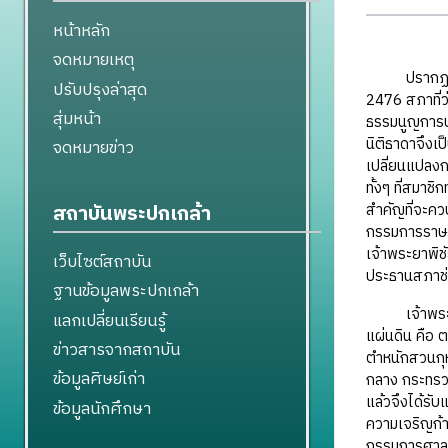
หน้าหลัก
จดหมายเหตุ
ปรากฏการณ์ “
ปรับปรุงล่าสุด
2476 สภาที่ว่
สุ่มหน้า
ธรรมนูญการปก
นิติธาดาจึงเ
จดหมายข่าว
เปลี่ยนแปลง
ทั้งๆ ที่สมา
สถาบันพระปกเกล้า
สำคัญที่จะคว
กรรมการราษฎร
เจ้าพระยาพิ
เว็บไซต์สถาบัน
ประธานสภาช่
ฐานข้อมูลพระปกเกล้า
เจ้าพระยาพิชั
แลกเปลี่ยนเรียนรู้
แผ่นดิน คือ 
ข่าวสารจากสถาบัน
ตำหนักสวนกุห
ข้อมูลศิษย์เก่า
กลาง กระทรวง
แล้วจึงได้รับ
ข้อมูลนักศึกษา
ความเจริญก้าว
กรรมการศาลฎี