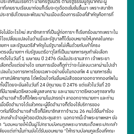
ารประเทศนั้นเรียกว่า นายกรัฐมนตรี ตามรัฐธรรมนูญนำคณะผู้
ที่เคยราบเรียบมาก่อนก็เริ่มจะดุเดือดเข้มข้นขึ้นมา เพราะสมาชิก
ประชาธิปไตยและพัฒนาบ้านเมืองเรื่องการเมืองที่สำคัญคือการที่
่มีอะไรใหม่ สมาชิกสภาที่เป็นผู้ก่อการฯ ก็เรียกร้องมากเพราะใน
ก้ไขเปลี่ยนแปลงในด้านนี้และรัฐบาลก็ได้มอบหมายให้บุคคลในคณะ
นายกฯ และรัฐมนตรีสำคัญในรัฐบาลไม่เห็นด้วยกับเค้าโครง
งตรงนี้นายกฯ กับรัฐมนตรีอาวุโสที่เป็นนายทหารคุมกำลังเลือก
้งในวันที่ 1 เมษายน ปี 2476 ดังนั้นประธานสภา เจ้าพระยา
ลือกตั้งแต่อย่างใด แถมการเมืองก็ดูท่าว่าจะไม่สงบเวลาผ่านไปเข้า
นแปลงในวงการทหารโดยเฉพาะอย่างยิ่งในกองทัพ 4 นายทหารชั้น
ศาสน์พิทยายุทธ ได้พร้อมใจกันยื่นหนังสือขอลาออกจากกองทัพใน
ทั้งนี้โดยจะมีผลในวันที่ 24 มิถุนายน ปี 2476 แต่แล้วในวันที่ 20
ที่มีนายพันตรีหลวงพิบูลสงคราม และนายนาวาตรีหลวงศุภชลาศัย
ยึดอำนาจสำเร็จก็ให้พระยามโนปกรณ์ฯ ลาออกจากนายกฯ และท่าน
มื่อยึดอำนาจได้แล้วคณะผู้ยึดอำนาจก็ต้องใช้บริการของ
ยวกันที่ยึดอำนาจสำเร็จก็มีสมาชิกสภาจำนวน 26 คนได้ยื่นคำร้อง
เกล้าเจ้าอยู่หัวขอเปิดประชุมสภา นอกจากนี้เจ้าพระยาพหลฯ ยัง
่า
“มอบหมายให้เป็นผู้ไปกราบบังคมทูลพระบาทสมเด็จพระปกเกล้า
พียงแต่เท่านั้นท่านยังได้รับมอบหมาย “ให้กราบบังคมทูลเรื่องที่คณะ