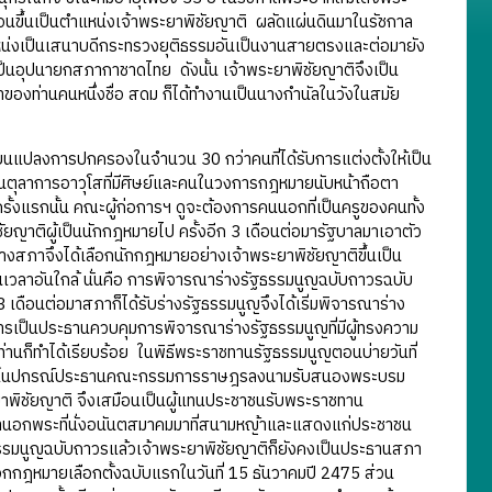
เลื่อนขึ้นเป็นตำแหน่งเจ้าพระยาพิชัยญาติ ผลัดแผ่นดินมาในรัชกาล
แหน่งเป็นเสนาบดีกระทรวงยุติธรรมอันเป็นงานสายตรงและต่อมายัง
เป็นอุปนายกสภากาชาดไทย ดังนั้น เจ้าพระยาพิชัยญาติจึงเป็น
ดาของท่านคนหนึ่งชื่อ สดม ก็ได้ทำงานเป็นนางกำนัลในวังในสมัย
ปลงการปกครองในจำนวน 30 กว่าคนที่ได้รับการแต่งตั้งให้เป็น
ป็นตุลาการอาวุโสที่มีศิษย์และคนในวงการกฎหมายนับหน้าถือตา
้งแรกนั้น คณะผู้ก่อการฯ ดูจะต้องการคนนอกที่เป็นครูของคนทั้ง
ชัยญาติผู้เป็นนักกฎหมายไป ครั้งอีก 3 เดือนต่อมารัฐบาลมาเอาตัว
างสภาจึงได้เลือกนักกฎหมายอย่างเจ้าพระยาพิชัยญาติขึ้นเป็น
นเวลาอันใกล้ นั่นคือ การพิจารณาร่างรัฐธรรมนูญฉบับถาวรฉบับ
เดือนต่อมาสภาก็ได้รับร่างรัฐธรรมนูญจึงได้เริ่มพิจารณาร่าง
ารเป็นประธานควบคุมการพิจารณาร่างรัฐธรรมนูญที่มีผู้ทรงความ
ท่านก็ทำได้เรียบร้อย ในพิธีพระราชทานรัฐธรรมนูญตอนบ่ายวันที่
่พระยามโนปกรณ์ประธานคณะกรรมการราษฎรลงนามรับสนองพระบรม
พิชัยญาติ จึงเสมือนเป็นผู้แทนประชาชนรับพระราชทาน
มานอกพระที่นั่งอนันตสมาคมมาที่สนามหญ้าและแสดงแก่ประชาชน
รัฐธรรมนูญฉบับถาวรแล้วเจ้าพระยาพิชัยญาติก็ยังคงเป็นประธานสภา
ออกกฎหมายเลือกตั้งฉบับแรกในวันที่ 15 ธันวาคมปี 2475 ส่วน