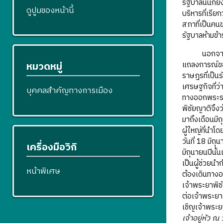
รัฐบาลนั้นก็
ดูปูมของหน้านี้
บริหารที่เรีย
สภาที่เป็นคน
รัฐบาลห้ามข้
นอกจากเรื่อง
แถลงการณ์ของ
หมวดหมู่
ราษฎรที่เป็น
เศรษฐกิจที่ว
บุคคลสำคัญทางการเมือง
ทางออกพระราช
พิชัยญาติจึง
มาถึงเดือนมิ
ผู้ใหญ่ที่น
วันที่ 18 มิถ
เครื่องมือวิกิ
มิถุนายนปีน
เป็นผู้ช่วย
หน้าพิเศษ
ต้องเดินทางอ
เจ้าพระยาพิช
ต่อเจ้าพระยา
เชิญเจ้าพระยา
เจ้าอยู่หัว 