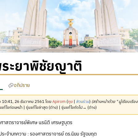
พระยาพิชัยญาติ
อภิปราย
มื่อ 10:41, 26 ธันวาคม 2561 โดย
Apirom
(
คุย
|
ส่วนร่วม
)
(สร้างหน้าด้วย " ผู้เรียบเรีย
นแก้ไขก่อนหน้า | รุ่นแก้ไขล่าสุด (ต่าง) | รุ่นแก้ไขถัดไป→ (ต่าง)
ง : ศาสตราจารย์พิเศษ นรนิติ เศรษฐบุตร
ฒิประจำบทความ : รองศาสตราจารย์ ดร.นิยม รัฐอมฤต