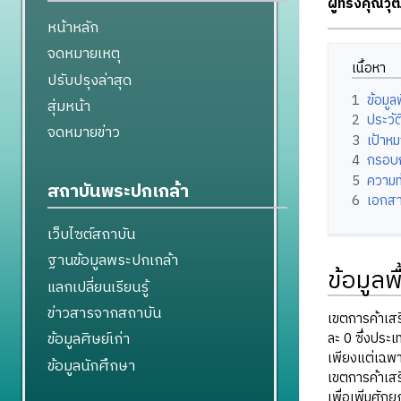
ผู้ทรงคุณว
หน้าหลัก
จดหมายเหตุ
เนื้อหา
ปรับปรุงล่าสุด
1
ข้อมู
สุ่มหน้า
2
ประวั
จดหมายข่าว
3
เป้าห
4
กรอบก
5
ความท
สถาบันพระปกเกล้า
6
เอกสา
เว็บไซต์สถาบัน
ฐานข้อมูลพระปกเกล้า
ข้อมูล
แลกเปลี่ยนเรียนรู้
ข่าวสารจากสถาบัน
เขตการค้าเสรี
ข้อมูลศิษย์เก่า
ละ 0 ซึ่งประเ
เพียงแต่เฉพา
ข้อมูลนักศึกษา
เขตการค้าเสร
เพื่อเพิ่มศั