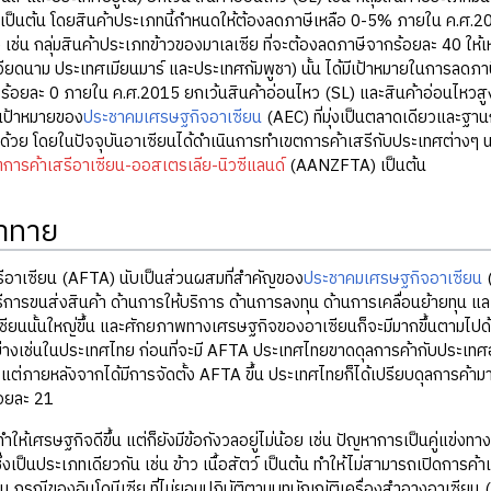
เป็นต้น โดยสินค้าประเภทนี้กำหนดให้ต้องลดภาษีเหลือ 0-5% ภายใน ค.ศ.20
 เช่น กลุ่มสินค้าประเภทข้าวของมาเลเซีย ที่จะต้องลดภาษีจากร้อยละ 40 ใ
ียดนาม ประเทศเมียนมาร์ และประเทศกัมพูชา) นั้น ได้มีเป้าหมายในการลดภา
หลือร้อยละ 0 ภายใน ค.ศ.2015 ยกเว้นสินค้าอ่อนไหว (SL) และสินค้าอ่อนไหวส
เป้าหมายของ
ประชาคมเศรษฐกิจอาเซียน
(AEC) ที่มุ่งเป็นตลาดเดียวและฐา
้วย โดยในปัจจุบันอาเซียนได้ดำเนินการทำเขตการค้าเสรีกับประเทศต่างๆ 
การค้าเสรีอาเซียน-ออสเตรเลีย-นิวซีแลนด์
(AANZFTA) เป็นต้น
าทาย
ีอาเซียน (AFTA) นับเป็นส่วนผสมที่สำคัญของ
ประชาคมเศรษฐกิจอาเซียน
(
ีการขนส่งสินค้า ด้านการให้บริการ ด้านการลงทุน ด้านการเคลื่อนย้ายทุน แ
ยนนั้นใหญ่ขึ้น และศักยภาพทางเศรษฐกิจของอาเซียนก็จะมีมากขึ้นตามไปด
่างเช่นในประเทศไทย ก่อนที่จะมี AFTA ประเทศไทยขาดดุลการค้ากับประเท
ั้น แต่ภายหลังจากได้มีการจัดตั้ง AFTA ขึ้น ประเทศไทยก็ได้เปรียบดุลการ
้อยละ 21
ให้เศรษฐกิจดีขึ้น แต่ก็ยังมีข้อกังวลอยู่ไม่น้อย เช่น ปัญหาการเป็นคู่แข่งท
เป็นประเภทเดียวกัน เช่น ข้าว เนื้อสัตว์ เป็นต้น ทำให้ไม่สามารถเปิดการค้
่น กรณีของอินโดนีเซีย ที่ไม่ยอมปฏิบัติตามบทบัญญัติเครื่องสำอางอาเซียน 