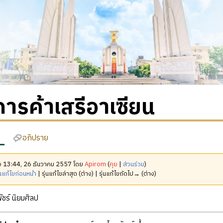
ารค้าเสรีอาเซียน
อภิปราย
มื่อ 13:44, 26 ธันวาคม 2557 โดย
Apirom
(
คุย
|
ส่วนร่วม
)
นแก้ไขก่อนหน้า
| รุ่นแก้ไขล่าสุด (ต่าง) | รุ่นแก้ไขถัดไป→ (ต่าง)
ัชร์ นิยมศิลป