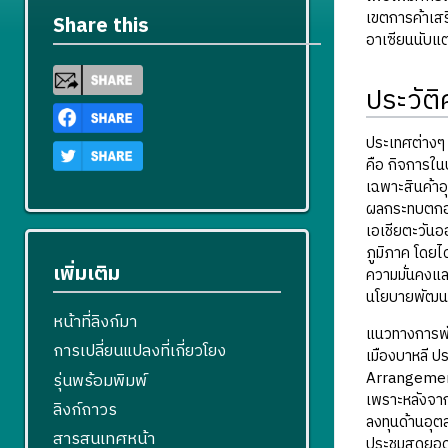
เขตการค้าเส
Share this
อาเซียนนับแต่
ประวัต
ประเทศต่างๆ 
คือ กิจการใน
เฉพาะสินค้าอ
ผลกระทบตกอยู
เอเชียตะวันอ
ภูมิภาค โดยไ
เพิ่มเติม
ความมั่นคงแล
นโยบายพัฒนาเ
หน้าที่ลิงก์มา
แนวทางการพั
การเปลี่ยนแปลงที่เกี่ยวโยง
เมืองบาหลี ป
Arrangements
รุ่นพร้อมพิมพ์
เพราะหลังจาก
ลิงก์ถาวร
ลงทุนด้านอุ
สารสนเทศหน้า
ประชุมสุดยอดอ