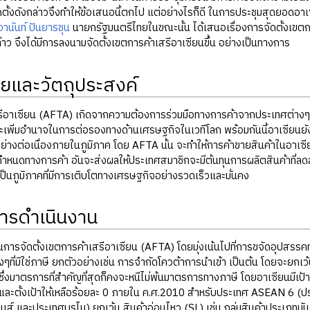
ตั้งดังกล่าวจึงทำให้ข้อเสนอนี้ตกไป แต่อย่างไรก็ดี ในการประชุมสุดยอดอาเซี
านันท์ ปันยารชุน
นายกรัฐมนตรีไทยในขณะนั้น ได้เสนอเรื่องการจัดตั้งเขตการ
่าว จึงได้มีการลงนามจัดตั้งเขตการค้าเสรีอาเซียนขึ้น อย่างเป็นทางการ
ายและวัตถุประสงค์
ีอาเซียน (AFTA) เกิดจากความต้องการร่วมมือทางการค้าจากประเทศต่างๆในอ
เพิ่มอำนาจในการต่อรองทางด้านเศรษฐกิจในเวทีโลก พร้อมกันนี้อาเซียนยังม
ย่างต่อเนื่องภายในภูมิภาค โดย AFTA นั้น จะทำให้การค้าขายสินค้าในอาเซีย
หนดทางการค้า อันจะส่งผลให้ประเทศสมาชิกจะมีต้นทุนการผลิตสินค้าที่ลดลง 
เป็นภูมิภาคที่มีการเติบโตทางเศรษฐกิจอย่างรวดเร็วและมั่นคง
ารดำเนินงาน
นการจัดตั้งเขตการค้าเสรีอาเซียน (AFTA) โดยมุ่งเน้นไปที่การขจัดอุปสรรค
ๆที่มิใช่ภาษี ยกตัวอย่างเช่น การจำกัดโควต้าการนำเข้า เป็นต้น โดยจะยกเว้
้น ซึ่งมาตรการที่สำคัญที่สุดก็คงจะหนีไม่พ้นมาตรการทางภาษี โดยอาเซียนมี
ละตั้งเป้าให้เหลือร้อยละ 0 ภายใน ค.ศ.2010 สำหรับประเทศ ASEAN 6 (ปร
ินส์ และประเทศบรูไน) ยกเว้น สินค้าอ่อนไหว (SL) เช่น กลุ่มสินค้าประเภท