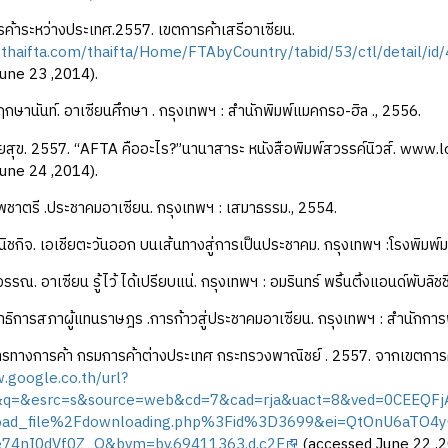
ค้าระหว่างประเทศ.2557. เขตการค้าเสรีอาเซียน.
thaifta.com/thaifta/Home/FTAbyCountry/tabid/53/ctl/detail/id
une 23 ,2014).
ฤกษานันท์. อาเซียนศึกษา . กรุงเทพฯ : สำนักพิมพ์แมคกรอ-ฮิล ., 2556.
ุทัยสุข. 2557. “AFTA คืออะไร?”นานาสาระ หนังสือพิมพ์สวรรค์นิวส์. w
une 24 ,2014).
พชาตรี .ประชาคมอาเซียน. กรุงเทพฯ : เสมาธรรม., 2554.
ิชกิจ. เอเชียตะวันออก บนเส้นทางสู่การเป็นประชาคม. กรุงเทพฯ :โรงพิมพ
วรรณ. อาเซียน รู้ไว้ ได้เปรียบแน่. กรุงเทพฯ : อมรินทร์ พริ้นติ้งแอนด์พับลิชช
ธิการสภาผู้แทนราษฎร .การก้าวสู่ประชาคมอาเซียน. กรุงเทพฯ : สำนักกา
รทางการค้า กรมการค้าต่างประเทศ กระทรวงพาณิชย์ . 2557. จากเขตการค้
.google.co.th/url?
j&q=&esrc=s&source=web&cd=7&cad=rja&uact=8&ved=0CEEQFj
ad_file%2Fdownloading.php%3Fid%3D3699&ei=QtOnU6aTO4y
74nI0dVf0Z_Q&bvm=bv.69411363,d.c2E
(accessed June 22 ,2