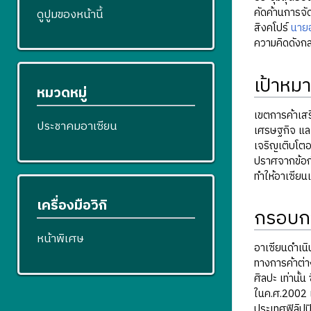
คัดค้านการจัด
ดูปูมของหน้านี้
สิงคโปร์
นายอ
ความคิดดังกล
เป้าหม
หมวดหมู่
เขตการค้าเสร
ประชาคมอาเซียน
เศรษฐกิจ และ
เจริญเติบโตอ
ปราศจากข้อกำ
ทำให้อาเซียน
เครื่องมือวิกิ
กรอบก
หน้าพิเศษ
อาเซียนดำเนิ
ทางการค้าต่าง
ศิลปะ เท่านั
ในค.ศ.2002 แ
ประเทศฟิลิปป