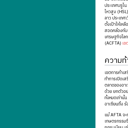
ประเทศบรูไน 
ไหวสูง (HSL)
ลาว ประเทศเว
ตั้งเป้าให้เ
สอดคล้องกับ
เศรษฐกิจโลกด
(ACFTA)
เขต
ความท้
เขตการค้าเสร
ทำการเปิดเสร
ตลาดของอาเซี
ด้วย ยกตัวอย
ทั้งหมดเท่าน
อาเซียนถึง ร
แม้ AFTA จะทำ
เกษตรกรรมซึ่ง
กฎระเบียบ เช