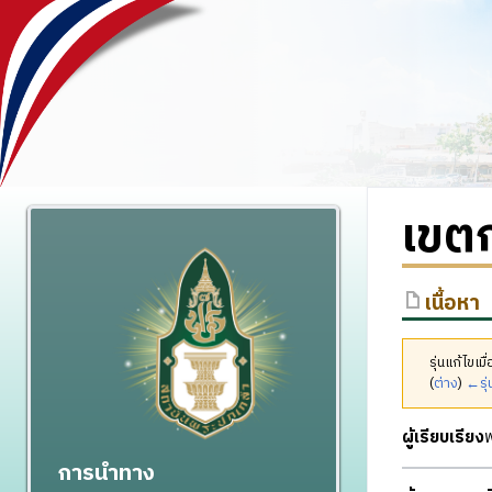
เขตก
เนื้อหา
รุ่นแก้ไขเ
(
ต่าง
)
←รุ่
ผู้เรียบเรียง
พ
การนำทาง