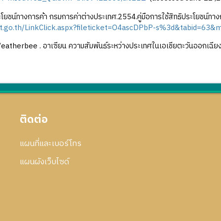
ะโยชน์ทางการค้า กรมการค่าต่างประเทศ.2554.คู่มือการใช้สิทธิประโยชน์ท
dft.go.th/LinkClick.aspx?fileticket=O4ascDPbP-s%3d&tabid=63&
atherbee . อาเซียน ความสัมพันธ์ระหว่างประเทศในเอเชียตะวันออกเฉียงใต้
ติดต่อ
แผนที่และเบอร์โทร
แผนผังเว็บไซด์