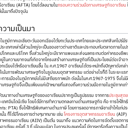
รีอาเซียน (AFTA) โดยได้ลงนามใน
กรอบความร่วมมือทางเศรษฐกิจอาเซียน
ใ
นั้นมาถึงปัจจุบัน
ิความเป็นมา
ในภูมิภาคเอเชียตะวันออกเฉียงใต้ยกเว้นประเทศไทยและประเทศสิงคโปร์มีร
ประเทศเหล่านี้ส่วนใหญ่จะเป็นของชาวต่างชาติและประกอบกับตลาดภายในปร
ุปโภคและบริโภค ซึ่งส่วนใหญ่จะมีราคาแพงและส่งผลกระทบต่อค่าครองชีพแ
่ในความยากจนที่เกิดจากโครงสร้างทางเศรษฐกิจที่เป็นประโยชน์ต่อเจ้าอาณ
อกเฉียงใต้หรืออาเซียนขึ้น ใน ค.ศ.1967 อาเซียนได้ตระหนักถึงปัญหาดัง
ด้เน้นการพัฒนาเศรษฐกิจในรูปแบบอุตสาหกรรม แต่อย่างไรก็ดี ในระยะแรกๆ 
ะการเมืองในภูมิภาคยังไม่มีเสถียรภาพนัก ดังนั้นในค.ศ.1967-1975 จึงไ
ศรษฐกิจจึงเป็นเพียงแค่เป้าหมายที่แสดงถึงความร่วมมือภายในภูมิภาคเท่าน
ฒนาทางด้านเศรษฐกิจของอาเซียนปรากฏเป็นรูปธรรม จากการ
ประชุมสุด
ระเทศอินโดนีเซีย โดยได้มีการทำความตกลงทางด้านเศรษฐกิจ คือ การให้ส
: PTA) ซึ่งให้สิทธิพิเศษทางด้านภาษี โดยการลดอากรภาษีขาเข้าให้แก่ประ
นั้น ก็ได้มีโครงการต่างๆมากมาย เช่น
โครงการอุตสาหกรรมอาเซียน
(AIP)
ตสาหกรรมอาเซียน (AIIV) เป็นต้น จนมาถึง แนวความคิดในการจัดตั้งเขตก
าเซียน ครั้งที่ 3 ที่ เมืองมะนิลา ในการประชุมครั้งนี้ มีการหารือถึงความเป