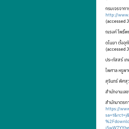
กรมเจรจาการ
http://www.
(accessed J
ณรงค์ โพธิ์พ
ดไนยา ตั้งอ
(accessed J
ประภัสสร์ เท
ไพศาล หรูพาน
สุรินทร์ พิศสุ
สำนักงานเลขา
สำนักมาตรกา
https://www
sa=t&rct=
%2Fdownlo
j5wW7YYhe