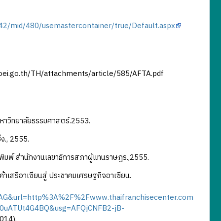
/42/mid/480/usemastercontainer/true/Default.aspx
ww.loei.go.th/TH/attachments/article/585/AFTA.pdf
์มหาวิทยาลัยธรรมศาสตร์.2553.
ิ่ง., 2555.
รพิมพ์ สำนักงานเลขาธิการสภาผู้แทนราษฎร.,2555.
าเสรีอาเซียนสู่ ประชาคมเศรษฐกิจอาเซียน.
AG&url=http%3A%2F%2Fwww.thaifranchisecenter.com
0uATUt4G4BQ&usg=AFQjCNFB2-jB-
014).