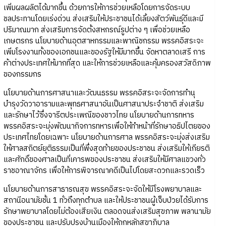
เพิ่มผลผลิตได้มากขึ้น ด้วยการให้การช่วยเหลือโดยการจัดระบบ
ชลประทานโดยเร่งด่วน ส่งเสริมให้ประชาชนได้เลี้ยงสัตว์พันธุ์ดีและมี
ปริมาณมาก ส่งเสริมการจัดตั้งสหกรณ์รูปต่าง ๆ เพื่อช่วยเหลือ
เกษตรกร นโยบายด้านอุตสาหกรรมและพาณิชกรรม พรรคอิสระจะ
เพิ่มโรงงานทั้งของเอกชนและของรัฐให้มีมากขึ้น จัดหาตลาดเสรี การ
ค้าต่างประเทศให้มากที่สุด และให้การช่วยเหลือและคุ้มครองสวัสดิภาพ
ของกรรมกร
นโยบายด้านการศาสนาและวัฒนธรรม พรรคอิสระจะจัดการทำนุ
บำรุงวัดวาอารามและพุทธศาสนาอันเป็นศาสนาประจำชาติ ส่งเสริม
และรักษาไว้ซึ่งจารีตประเพณีของชาวไทย นโยบายด้านการทหาร
พรรคอิสระจะมุ่งพัฒนากิจการทหารเพื่อให้ทำหน้าที่รักษาอธิปไตยของ
ประเทศไทยโดยเฉพาะ นโยบายด้านการศาล พรรคอิสระจะมุ่งส่งเสริม
ให้ศาลสถิตย์ยุติธรรมเป็นที่พึ่งสุดท้ายของประชาชน ส่งเสริมให้เกียรติ
และศักดิ์ของศาลเป็นที่เคารพของประชาชน ส่งเสริมให้มีศาลแขวงทั่ว
ราชอาณาจักร เพื่อให้การพิจารณาคดีเป็นไปโดยสะดวกและรวดเร็ว
นโยบายด้านการสาธารณสุข พรรคอิสระจะจัดให้มีโรงพยาบาลและ
สถานีอนามัยชั้น 1 ทั่วถึงทุกตำบล และให้ประชาชนผู้เจ็บป่วยได้รับการ
รักษาพยาบาลโดยไม่ต้องเสียเงิน ตลอดจนส่งเสริมสุขภาพ พลานามัย
ของประชาชน และปรับปรุงบ้านเมืองให้ถูกหลักสุขาภิบาล