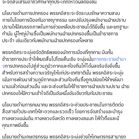
จะจัดส่งเสริมอาชีวศึกษาทุกประเภทให้ได้ผลดียิ่งขึ้น
นโยบายด้านการปกครอง พรรคอิสระจะจัดระบบรักษาความสงบ
ภายในโดยการป้องกันอาชญากรรม และปรับปรุงพนักงานฝ่ายปราบ
ปรามให้มีสมรรถภาพในการช่วยเหลือประชาชนได้ดียิ่งขึ้น และยกฐานะ
กำนัน ผู้ใหญ่บ้านซึ่งเป็นพนักงานฝ่ายปกครองขึ้นเป็นข้าราชการ
ประจำ เช่นเดียวกับพนักงานฝ่ายปกครองทั้งหลาย
พรรคอิสระจะมุ่งขจัดอิทธิพลของนักการเมืองที่คุกคาม บีบคั้น
ข้าราชการประจำให้หมดสิ้นไปโดยสิ้นเชิง จะมุ่งเน้น
การกระจายอำนา
จ
การปกครองไปสู่ส่วนภูมิวภาคและท้องถิ่นให้ได้ผลจริงจังยิ่งขึ้น
สำหรับการสร้างความเจริญให้แก่ประเทศชาตินั้น พรรคอิสระจะมุ่ง
เน้นการพัฒนาส่วนภูมิภาคและส่วนท้องถิ่นซึ่งถูกปล่อยให้ล้าหลังมา
นานแล้วก่อนส่วนอื่น และจะส่งเสริมให้ข้าราชการฝ่ายปราบปราม ฝ่าย
ปกครองให้มีความเข้าใจดีเป็นอันหนึ่งอันเดียวกันกับประชาชน
นโยบายด้านการคมนาคม พรรคอิสระจะช่วยประชาชนในการติดต่อ
สื่อสารทั่วประเทศให้สะดวกและรวดเร็ว โดยการจัดสร้างและบำรุง
ทางหลวงแผ่นดิน ทางหลวงจังหวัด ทางหลวงชนบท ให้ทั่วถึงและมี
คุณภาพยิ่งขึ้น
นโยบายด้านเกษตรกรรม พรรคอิสระจะมุ่งช่วยให้เกษตรกรสามารถ