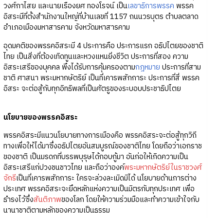
วงศ์กาไสย และนายเรืองยศ ทองโรจน์ เป็น
เลขาธิการพรรค
พรรค
อิสระมีที่ตั้งสำนักงานใหญ่ที่บ้านเลขที่ 1157 ถนนวรบุตร ตำบลตลาด
อำเภอเมืองมหาสารคาม จังหวัดมหาสารคาม
อุดมคติของพรรคอิสระมี 4 ประการคือ ประการแรก อธิปไตยของชาติ
ไทย เป็นสิ่งที่ต้องเทิดทูนและหวงแหนยิ่งชีวิต ประการที่สอง ความ
อิสระเสรีของบุคคล พึงได้รับการคุ้มครองตาม
กฎหมาย
ประการที่สาม
ชาติ ศาสนา พระมหากษัตริย์ เป็นที่เคารพสักการะ ประการที่สี่ พรรค
อิสระ จะต่อสู้กับทุกอิทธิพลที่เป็นศัตรูของระบอบประชาธิปไตย
นโยบายของพรรคอิสระ
พรรคอิสระมีแนวนโยบายทางการเมืองคือ พรรคอิสระจะต่อสู้ทุกวิถี
ทางเพื่อให้ได้มาซึ่งอธิปไตยอันสมบูรณ์ของชาติไทย โดยถือว่าเอกราช
ของชาติ เป็นมรดกที่บรรพบุรุษได้กอบกู้มา อันก่อให้เกิดความเป็น
อิสระเสรีแก่ปวงชนชาวไทย และถือว่าองค์
พระมหากษัตริย์ในราชวงศ์
จักรี
เป็นที่เคารพสักการะ ใครจะล่วงละเมิดมิได้ นโยบายด้านการต่าง
ประเทศ พรรคอิสระจะยึดหลักแห่งความเป็นมิตรกับทุกประเทศ เพื่อ
ธำรงไว้ซึ่ง
สันติภาพ
ของโลก โดยให้ความร่วมมือและทำความเข้าใจกับ
นานาชาติตามหลักของความเป็นธรรม