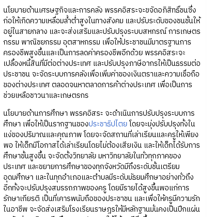
นโยบายด้านเศรษฐกิจและการคลัง พรรคอิสระจะขจัดอภิสิทธิ์ชนซึ่ง
ก่อให้เกิดความเหลื่อมล้ำต่ำสูงในทางสังคม และปรับระดับของชนชั้นให้
อยู่ในสายกลาง และจะส่งเสริมและปรับปรุงระบบสหกรณ์ การเกษตร
กรรม พาณิชยกรรม อุตสาหกรรม เพื่อให้ประชาชนมีมาตรฐานการ
ครองชีพสูงขึ้นและเป็นการลดค่าครองชีพอีกด้วย พรรคอิสระจะ
เปลื้องหนี้สินที่มีต่อต่างประเทศ และปรับปรุงภาษีอากรให้เป็นธรรมต่อ
ประชาชน จะจัดระบบการคลังเพื่อเพิ่มค่าของเงินตราและความเชื่อถือ
ของต่างประเทศ ตลอดจนหาตลาดการค้าต่างประเทศ เพื่อเป็นการ
ช่วยเหลือชาวนาและเกษตรกร
นโยบายด้านการศึกษา พรรคอิสระ จะดำเนินการปรับปรุงระบบการ
ศึกษา เพื่อให้เป็นรากฐานของ
ประชาธิปไตย
โดยจะมุ่งปรับปรุงทั้งใน
แง่ของปริมาณและคุณภาพ โดยจะจัดสถานที่เล่าเรียนและครูให้เพียง
พอ ให้เด็กมีโอกาสได้เล่าเรียนโดยไม่ต้องเสียเงิน และให้เด็กได้รับการ
ศึกษาขั้นสูงขึ้น จะจัดตั้งวิทยาลัย มหาวิทยาลัยในทั่วทุกภาคของ
ประเทศ และขยายการศึกษาของทุกจังหวัดมีถึงระดับชั้นเตรียม
อุดมศึกษา และในทุกอำเภอและตำบลมีระดับมัธยมศึกษาอย่างทั่วถึง
อีกทั้งจะปรับปรุงสมรรถภาพของครู โดยมีรายได้สูงขึ้นพอแก่การ
รักษาเกียรติ เป็นที่เคารพนับถือของประชาชน และเพื่อให้ครูมีความรัก
ในอาชีพ จะจัดส่งเสริมโรงเรียนราษฎรให้มีหลักฐานมั่นคงเป็นปึกแผ่น