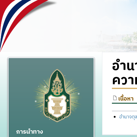
อำนา
ควา
เนื้อหา
อำนาจตุล
การนำทาง