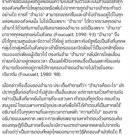
ร่างกายของมนุษย์ที่ดูเหมือนมีความเป็นส่วนตัวและเป็นส่วนย่อยที่สุด
ของสังคมก็หาได้หลุดรอดหรือพ้นไปจากการถูกอำนาจเข้ากระทำแต่
อย่างใด การที่ “อำนาจ” สามารถแทรกซึมและเข้าไปดำรงอยู่ได้ในทุก
แห่งหนของสังคมนั้น ไม่ใช่เป็นเพราะ “อำนาจ” ได้กวาดรวมทุกอย่าง
เข้ามาไว้ด้วยกันภายในปริมณฑลของอำนาจ แต่เป็นเพราะ “อำนาจ”
มาจากทุกหนทุกแห่งในสังคม (Foucualt, 1990: 93) “อำนาจ” จึง
มิได้ถูกรวมศูนย์และจัดวางไว้ให้อยู่ แต่เฉพาะกับรัฐหรือเป็นสิ่งที่บุคคล
กลุ่มใดกลุ่มหนึ่งในสังคมจะเข้ายึดครองและปิดล้อมไว้เป็นเอกสิทธิ์ของ
ตนเองแต่เพียงผู้เดียวได้ ตรงกันข้าม “อำนาจ” กลับมีการไหลเลื่อน
ถ่ายเทไปมาอยู่ตลอดเวลา เป็นผลให้ปัจเจกชนซึ่งเป็นผลสะท้อนแห่ง
อำนาจต้องตกอยู่ภายใต้การครอบงำของอำนาจไปด้วยในขณะ
เดียวกัน (Foucualt, 1980: 98)
เมื่อกล่าวถึงเรื่องของอำนาจ ประเด็นคำถามที่ว่า “อำนาจคืออะไร” มัก
ปรากฏขึ้นก่อนที่จะนำไปสู่ประเด็นอื่นเสมอ แต่การถามด้วยคำถามดัง
กล่าวเป็นสิ่งที่ยากยิ่งในการที่จะแสวงหา คำตอบที่ถูกต้อง ครบถ้วน
สมบูรณ์ โดยเฉพาะหากมีจุดประสงค์เพื่อให้ได้คำตอบที่เป็นสากลใช้
อธิบายได้ในทุกสถานที่และทุกเวลาตามหลัก “ความทั่วไป” ของการ
อธิบายแบบมหภาค เพราะการเพียรพยายามหาคำตอบด้วยกรอบคิด
ของทฤษฎีที่เป็นสากลซึ่งแม้จะมีความแตกต่างหลากหลายไปจากกัน
แล้วแต่ว่าเป็นการตอบที่หลุดไหลออกมาจากวิธีคิดของสำนักคิดใด ก็