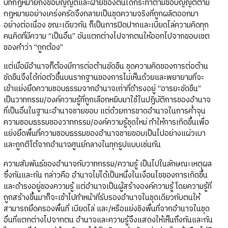
บทกฎหมายถึงข้อบัญญัติและฝ่ายของตนได้กระทำตามข้อบัญญัติตาม
กฎหมายอย่างเคร่งครัดจึงกลายเป็นชุดความจริงที่ถูกผลิตออกมา
อย่างต่อเนื่อง ขณะเดียวกัน ก็เป็นการปิดปากและเบียดไล่ความคิดทุก
คนคิดที่มีความ “เป็นอื่น” อันแตกต่างไปจากตนให้ออกไปจากขอบเขต
ของคำว่า “ถูกต้อง”
แต่เมื่อมีอำนาจก็ต้องมีการต่อต้านขัดขืน ชุดความคิดของการต่อต้าน
ขัดขืนจึงได้ก่อตัวขึ้นบนรากฐานของการไม่เห็นด้วยและพยายามที่จะ
เข้าแย่งยึดความชอบธรรมจากอำนาจเก่าที่ดำรงอยู่ “อารยะขัดขืน”
เป็นวาทกรรม/องค์ความรู้ที่ถูกเลือกหยิบมาใช้ในปฏิบัติการของอำนาจ
ที่เป็นอื่นในฐานะอำนาจชายขอบ แต่ด้วยการขาดอำนาจในการค้ำจุน
ความชอบธรรมของวาทกรรม/องค์ความรู้ชุดใหม่ ทำให้การเกิดขึ้นเพื่อ
แย่งยึดพื้นที่ความชอบธรรมของอำนาจชายขอบเป็นไปอย่างแผ่วเบา
และถูกตีโต้จากอำนาจศูนย์กลางในทุกรูปแบบเช่นกัน
ความสัมพันธ์ของอำนาจกับวาทกรรม/ความรู้ เป็นไปในลักษณะเหตุผล
ซึ่งกันและกัน กล่าวคือ อำนาจไม่ได้เป็นหนึ่งในเงื่อนไขของการเกิดขึ้น
และดำรงอยู่ของความรู้ แต่อำนาจเป็นผู้สร้างองค์ความรู้ โดยความรู้ที่
ถูกสร้างขึ้นมาก็จะเข้าไปทำหน้าที่รับรองอำนาจในชุดเดียวกับตนให้
สามารถยึดครองพื้นที่ เบียดไล่ และ/หรือแย่งชิงพื้นที่จากอำนาจในชุด
อื่นที่แตกต่างไปจากตน อำนาจและความรู้จึงแสดงให้เห็นถึงกันและกัน