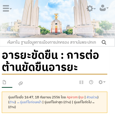
อารยะขัดขืน : การต่อ
ต้านขัดขืนอารยะ
รุ่นแก้ไขเมื่อ 16:47, 18 กันยายน 2556 โดย
Apirom
(
คุย
|
ส่วนร่วม
)
(
ต่าง
)
←รุ่นแก้ไขก่อนหน้า
| รุ่นแก้ไขล่าสุด (ต่าง) | รุ่นแก้ไขถัดไป→
(ต่าง)