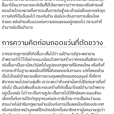
ขึ้นมาใช้แนวทางอารยะขัดขืนก็มิได้หมายความว่าการชนะหรือพ่ายแพ้
ของฝ่ายใดจะหมายถึงการจบสิ้นการต่อสู้และเข้าแย่งยึดและกดทับชุด
ความคิดที่เป็นอื่นลงได้ ตรงกันข้าม มันยังจะต้องการการเลื่อนไหล
ถ่ายเท ขยับย้ายเส้นแบ่งแห่งความชอบธรรมอยู่ตลอดไป ตราบเท่าที่
อำนาจยังเป็นอำนาจ
การความคิดก่อนถอดแว่นที่ตัดขวาง
จากปรากฏการณ์ที่เกิดขึ้นจะเห็นได้ว่า แม้อำนาจรัฐจะพยายาม
อำพรางตัวไว้ได้อย่างแนบเนียนด้วยการสร้างวาทกรรมที่ผลิตความ
จริงขึ้นมาเป็นระเบียบวินัยทั้งในรูปของกฎหมายที่มีบทลงโทษ หรือสิ่งที่
ควรกระทำในฐานะพลเมืองที่ดีที่มีสังคมคอยจับตามอง แต่ทั้งหมดล้วน
เป็นไปโดยมีเป้าหมายเพื่อการควบคุมพฤติกรรมของมนุษย์ ทั้งที่หาก
พิจารณาลงไปอย่างลุ่มลึก เราจะพบว่าสิ่งเหล่านั้นหาได้มีแก่นสารที่แท้
จริงไม่ เป็นแต่เพียงสิ่งประกอบสร้างที่เกิดขึ้นมาโดยมีอำนาจอำพราง
อยู่เบื้องหลัง ไม่ว่าจะเป็นการชูประเด็นการไปใช้สิทธิลงคะแนนเสียง
เลือกตั้งกับการมีจิตวิญญาณแห่งประชาธิปไตย การเป็นคนว่านอน
สอนง่ายไม่ฝ่าฝืนกฎหมายบ้านเมืองกับการเป็นพลเมืองดีของประเทศ
หรือกรณีตราหน้าบุคคลที่ฉีกบัตรเลือกตั้งสมาชิกสภาผู้แทนราษฎรว่า