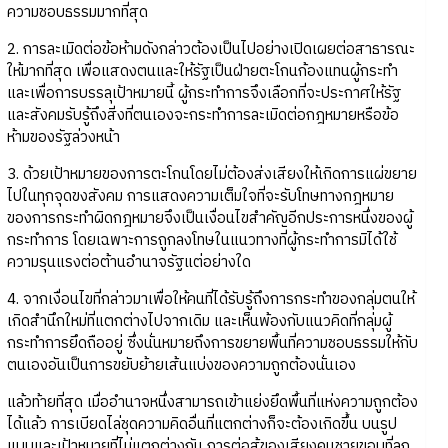
ความชอบธรรมมากที่สุด
2. การละเมิดต่อข้อห้ามดังกล่าวต้องเป็นไปอย่างเปิดเผยต่อสาธารณะ
ให้มากที่สุด เพื่อแสดงตนและให้รัฐเป็นฝ่ายตะโกนก้องแทนผู้กระทำ
และเพื่อการบรรลุเป้าหมายนี้ ผู้กระทำการจึงเลือกที่จะประกาศให้รัฐ
และสังคมรับรู้ถึงสิ่งที่ตนเองจะกระทำการละเมิดต่อกฎหมายหรือข้อ
ห้ามของรัฐล่วงหน้า
3. ด้วยเป้าหมายของการตะโกนโดยไม่ต้องส่งเสียงให้เกิดการแผ่ขยาย
ไปในทุกจุดขงสังคม การแสดงความเต็มใจที่จะรับโทษทางกฎหมาย
ของการกระทำผิดกฎหมายจึงเป็นเงื่อนไขสำคัญอีกประการหนึ่งของผู้
กระทำการ โดยเฉพาะการถูกลงโทษในแนวทางที่ผู้กระทำการมิได้ใช้
ความรุนแรงต่อต้านอำนาจรัฐแต่อย่างใด
4. จากเงื่อนไขที่กล่าวมาเพื่อให้คนที่ได้รับรู้ถึงการกระทำของกลุ่มตนให้
เกิดสำนึกใหม่ที่แตกต่างไปจากเดิม และเห็นพ้องกับแนวคิดที่กลุ่มผู้
กระทำการยึดถืออยู่ ซึ่งนั่นหมายถึงการขยายพื้นที่ความชอบธรรมให้กับ
ตนเองอันเป็นการขยับย้ายเส้นแบ่งของความถูกต้องนั่นเอง
แล้วท้ายที่สุด เมื่ออำนาจหนึ่งสามารถเข้าแย่งยึดพื้นที่แห่งความถูกต้อง
ได้แล้ว การเบียดไล่ชุดความคิดอื่นที่แตกต่างก็จะต้องเกิดขึ้น บนรูป
แบบและเป้าหมายที่ไม่แตกต่างกัน การต่อสู้ของเสียงคนชายขอบที่ลุก