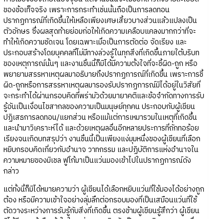
ของข้อเท็จจริง เพราะการกระทำเช่นนั้นถือเป็นการลดทอน
ปรากฏการณ์ที่เกิดขึ้นให้เหลือเพียงเศษเสี้ยวบางส่วนแล้วแปลงเป็น
ตัวอักษร ซึ่งผลสุดท้ายย่อมก่อให้เกิดความเคลือบแคลงมากกว่าที่จะ
ทำให้เกิดความชัดเจน โดยเฉพาะเมื่อเป็นการตัดต่อ จัดเรียง และ
ประกอบสร้างโดยบุคคลที่ไม่มีทางล่วงรู้ในทุกสิ่งที่เกิดขึ้นภายใต้บริบท
ของเหตุการณ์นั้นๆ และงานชิ้นนี้ก็มิได้มีความตั้งใจที่จะชี้ผิด-ถูก หรือ
พยายามสรรหาเหตุผลมาอธิบายถึงปรากฏการณ์ที่เกิดขึ้น เพราะการชี้
ผิด-ถูกหรือการสรรหาเหตุผลมารองรับปรากฏการณ์มิได้อยู่ในวิสัยที่
จะกระทำได้ผ่านกรอบคิดที่พร่ามัวด้วยมายาคติและข้อจำกัดทางการรับ
รู้อันเป็นเงื่อนไขสากลของความเป็นมนุษย์ทุกคน ประกอบกับผู้เขียน
ปฏิเสธการลดทอน/แยกส่วน หรือแม้แต่การเหมารวมในเหตุที่เกิดขึ้น
และนำมาวิเคราะห์ได้ และด้วยเหตุผลอื่นอีกหลายประการที่ถักทอร้อย
เรียงจนเกิดบทสรุปว่า งานชิ้นนี้เป็นเพียงแง่มุมหนึ่งของผู้เขียนที่เลือก
หยิบกรอบคิดเกี่ยวกับอำนาจ วาทกรรม และปฏิบัติการแห่งอำนาจใน
ความหมายของมิเชล ฟูโก้มาเป็นแว่นมองเข้าไปในปรากฏการณ์ดัง
กล่าว
แต่ทั้งนี้ก็มิได้หมายความว่า ผู้เขียนได้เลือกหยิบแว่นที่ใช้มองได้อย่างถูก
ต้อง หรือมีความเข้าใจอย่างลุ่มลึกต่อกรอบมองที่เป็นเสมือนแว่นที่ใช้
ตัดวางระหว่างการรับรู้กับสิ่งที่เกิดขึ้น ตรงข้ามผู้เขียนรู้สึกว่า ผู้เขียน