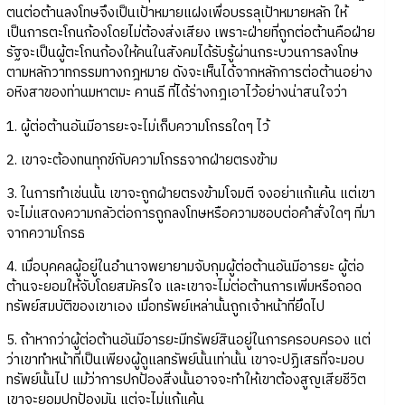
ตนต่อต้านลงโทษจึงเป็นเป้าหมายแฝงเพื่อบรรลุเป้าหมายหลัก ให้
เป็นการตะโกนก้องโดยไม่ต้องส่งเสียง เพราะฝ่ายที่ถูกต่อต้านคือฝ่าย
รัฐจะเป็นผู้ตะโกนก้องให้คนในสังคมได้รับรู้ผ่านกระบวนการลงโทษ
ตามหลักวาทกรรมทางกฎหมาย ดังจะเห็นได้จากหลักการต่อต้านอย่าง
อหิงสาของท่านมหาตมะ คานธี ที่ได้ร่างกฎเอาไว้อย่างน่าสนใจว่า
1. ผู้ต่อต้านอันมีอารยะจะไม่เก็บความโกรธใดๆ ไว้
2. เขาจะต้องทนทุกข์กับความโกรธจากฝ่ายตรงข้าม
3. ในการทำเช่นนั้น เขาจะถูกฝ่ายตรงข้ามโจมตี จงอย่าแก้แค้น แต่เขา
จะไม่แสดงความกลัวต่อการถูกลงโทษหรือความชอบต่อคำสั่งใดๆ ที่มา
จากความโกรธ
4. เมื่อบุคคลผู้อยู่ในอำนาจพยายามจับกุมผู้ต่อต้านอันมีอารยะ ผู้ต่อ
ต้านจะยอมให้จับโดยสมัครใจ และเขาจะไม่ต่อต้านการเพิ่มหรือถอด
ทรัพย์สมบัติของเขาเอง เมื่อทรัพย์เหล่านั้นถูกเจ้าหน้าที่ยึดไป
5. ถ้าหากว่าผู้ต่อต้านอันมีอารยะมีทรัพย์สินอยู่ในการครอบครอง แต่
ว่าเขาทำหน้าที่เป็นเพียงผู้ดูแลทรัพย์นั้นเท่านั้น เขาจะปฏิเสธที่จะมอบ
ทรัพย์นั้นไป แม้ว่าการปกป้องสิ่งนั้นอาจจะทำให้เขาต้องสูญเสียชีวิต
เขาจะยอมปกป้องมัน แต่จะไม่แก้แค้น