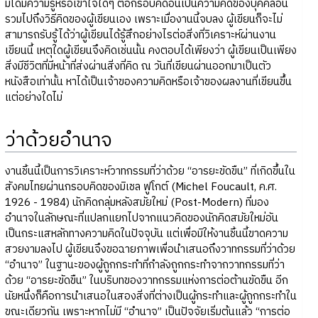
มิได้มีความรู้หรือเข้าใจใดๆ ต่อกรอบคิดอันเป็นความคิดของบุคคลอื่น
รวมไปถึงวิธีคิดของผู้เขียนเอง เพราะเมื่องานนี้จบลง ผู้เขียนก็จะไม่
สามารถรับรู้ได้ว่าผู้เขียนได้รู้สึกอย่างไรต่อสิ่งที่วิเคราะห์ผ่านงาน
เขียนนี้ เหตุใดผู้เขียนจึงคิดเช่นนั้น คงตอบได้เพียงว่า ผู้เขียนเป็นเพียง
สิ่งมีชีวิตที่มีหน้าที่ส่งผ่านสิ่งที่คิด ณ วันที่เขียนผ่านออกมาเป็นตัว
หนังสือเท่านั้น หาได้เป็นเจ้าของความคิดหรือเจ้าของผลงานที่เขียนขึ้น
แต่อย่างใดไม่
ว่าด้วยอำนาจ
งานชิ้นนี้เป็นการวิเคราะห์วาทกรรมที่ว่าด้วย “อารยะขัดขืน” ที่เกิดขึ้นใน
สังคมไทยผ่านกรอบคิดของมิเชล ฟูโกต์ (Michel Foucault, ค.ศ.
1926 - 1984) นักคิดกลุ่มหลังสมัยใหม่ (Post-Modern) ที่มอง
อำนาจในลักษณะที่แปลกแยกไปจากแนวคิดของนักคิดสมัยใหม่อัน
เป็นกระแสหลักทางความคิดในปัจจุบัน แต่เพื่อมิให้งานชิ้นนี้ขาดความ
สวยงามลงไป ผู้เขียนจึงขอฉายภาพเพื่อนำเสนอถึงวาทกรรมที่ว่าด้วย
“อำนาจ” ในฐานะของผู้ถูกกระทำที่กำลังถูกกระทำจากวาทกรรมที่ว่า
ด้วย “อารยะขัดขืน” ในบริบทของวาทกรรมแห่งการต่อต้านขัดขืน อีก
นัยหนึ่งก็คือการนำเสนอในสองสิ่งที่ต่างเป็นผู้กระทำและผู้ถูกกระทำใน
ขณะเดียวกัน เพราะหากไม่มี “อำนาจ” เป็นปัจจัยเริ่มต้นแล้ว “การต่อ