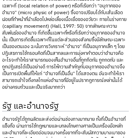
เฉพาะที่ (local relation of power) หรือที่เรียกว่า “อนุภาคของ
อำนาจ” (micro physic of power) ซึ่งอาจเปรียบได้กับเส้นเลือด
ฝอยที่ทำหน้าที่นำเลือดไปหล่อเลี้ยงเนื้อเยื่อของอวัยวะ ภายในร่างกาย
(capillary movement) (Hall, 1997: 50) จากลักษณะความ
สัมพันธ์ของอำนาจ ที่เกิดขึ้นเฉพาะที่หรือที่เรียกว่าอนุภาคของอำนาจ
นั้น เป็นการเกิดขึ้นเฉพาะที่ในแต่ละส่วนของสังคมซึ่งมีลักษณะเฉพาะ
เป็นของตนเอง ฉะนั้นการวิเคราะห์ “อำนาจ” ที่เป็นอนุภาคเล็ก ๆ โดย
ปฏิเสธการใช้กรอบคิดที่เป็นสากลและการมุ่งหาคำตอบว่าอำนาจคือ
อะไรจะทำให้เราสามารถมองเห็นอำนาจอื่นที่ถูกกีดกัน ถูกกดทับ และ
ถูกปฏิเสธได้เป็นอย่างดี การให้ความสำคัญกับอนุภาคของอำนาจจึง
เป็นการเปิดพื้นที่ให้แก่ “อำนาจที่เป็นอื่น” ได้แสดงตน อันจะทำให้เรา
สามารถเข้าใจถึงกลไกแห่งอำนาจที่มีอยู่ในปรากฏการณ์เหล่านั้นได้
อย่างครบถ้วนและเป็นจริงมากกว่า
รัฐ และอำนาจรัฐ
อำนาจรัฐได้ถูกผลิตและส่งต่อผ่านช่องทางมากมาย ทั้งที่เป็นอำนาจที่
แข็งทื่อ ผ่านการใช้กฎหมายและบทลงโทษทางศาลเป็นเครื่องมือหลัก
และอำนาจที่ละเอียดอ่อนจนบางครั้งยากที่จะสัมผัสความบางเบาของ