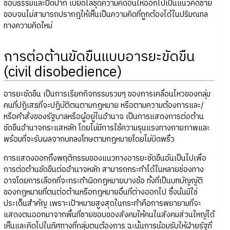
ชอบธรรมและปิดปาก เบียดไล่ชุดความคิดอื่นให้ออกไปเป็นแนวคิดชาย
ขอบจนไม่สามารถปรากฎให้เห็นเป็นความคิดที่ถูกต้องได้ในปริมณทล
ทางความคิดใหม่
การต่อต้านขัดขืนแบบอารยะขัดขืน
(civil disobedience)
อารยะขัดขืน เป็นการเรียกกิจกรรมรวมๆ ของการเคลื่อนไหวของกลุ่ม
คนที่ปฏิเสธที่จะปฏิบัติตนตามกฎหมาย หรือตามความต้องการและ/
หรือคำสั่งของรัฐบาลหรือผู้อยู่ในอำนาจ เป็นการแสดงการต่อต้าน
ขัดขืนอำนาจกระแสหลัก โดยไม่มีการใช้ความรุนแรงทางกายภาพและ
พร้อมที่จะรับผลจากบทลงโทษตามกฎหมายโดยไม่บิดพริ้ว
การแสดงออกถึงพฤติกรรมของแนวทางอารยะขัดขืนอันเป็นไปเพื่อ
การต่อต้านขัดขืนต่ออำนาจหลัก สามารถกระทำได้ในหลายช่องทาง
อาจโดยการเลือกที่จะกระทำผิดกฎหมายบางข้อ ทั้งที่เป็นบทบัญญัติ
ของกฎหมายที่ตนต่อต้านหรือกฎหมายอื่นที่ต่างออกไป ซึ่งนั่นมิใช่
ประเด็นสำคัญ เพราะเป้าหมายสูงสุดในกระทำคือการพยายามที่จะ
แสดงตนออกมาจากพื้นที่ชายขอบของสังคมให้คนในสังคมส่วนใหญ่ได้
เห็นและคิดไปในทิศทางที่กลุ่มตนต้องการ ฉะนั้นการน้อมรับให้ฝ่ายรัฐที่