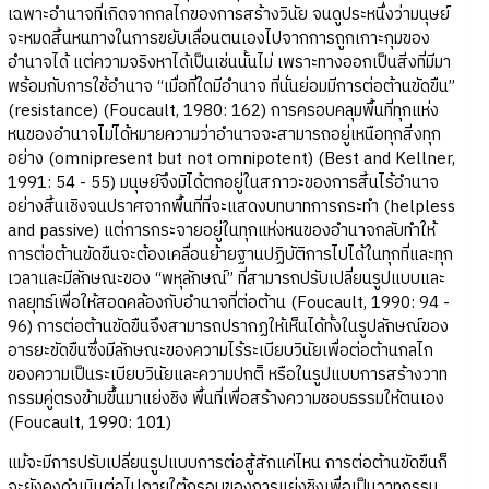
เฉพาะอำนาจที่เกิดจากกลไกของการสร้างวินัย จนดูประหนึ่งว่ามนุษย์
จะหมดสิ้นหนทางในการขยับเลื่อนตนเองไปจากการถูกเกาะกุมของ
อำนาจได้ แต่ความจริงหาได้เป็นเช่นนั้นไม่ เพราะทางออกเป็นสิ่งที่มีมา
พร้อมกับการใช้อำนาจ “เมื่อที่ใดมีอำนาจ ที่นั่นย่อมมีการต่อต้านขัดขืน”
(resistance) (Foucault, 1980: 162) การครอบคลุมพื้นที่ทุกแห่ง
หนของอำนาจไม่ได้หมายความว่าอำนาจจะสามารถอยู่เหนือทุกสิ่งทุก
อย่าง (omnipresent but not omnipotent) (Best and Kellner,
1991: 54 - 55) มนุษย์จึงมิได้ตกอยู่ในสภาวะของการสิ้นไร้อำนาจ
อย่างสิ้นเชิงจนปราศจากพื้นที่ที่จะแสดงบทบาทการกระทำ (helpless
and passive) แต่การกระจายอยู่ในทุกแห่งหนของอำนาจกลับทำให้
การต่อต้านขัดขืนจะต้องเคลื่อนย้ายฐานปฏิบัติการไปได้ในทุกที่และทุก
เวลาและมีลักษณะของ “พหุลักษณ์” ที่สามารถปรับเปลี่ยนรูปแบบและ
กลยุทธ์เพื่อให้สอดคล้องกับอำนาจที่ต่อต้าน (Foucault, 1990: 94 -
96) การต่อต้านขัดขืนจึงสามารถปรากฏให้เห็นได้ทั้งในรูปลักษณ์ของ
อารยะขัดขืนซึ่งมีลักษณะของความไร้ระเบียบวินัยเพื่อต่อต้านกลไก
ของความเป็นระเบียบวินัยและความปกติิ หรือในรูปแบบการสร้างวาท
กรรมคู่ตรงข้ามขึ้นมาแย่งชิง พื้นที่เพื่อสร้างความชอบธรรมให้ตนเอง
(Foucault, 1990: 101)
แม้จะมีการปรับเปลี่ยนรูปแบบการต่อสู้สักแค่ไหน การต่อต้านขัดขืนก็
จะยังคงดำเนินต่อไปภายใต้กรอบของการแย่งชิงเพื่อเป็นวาทกรรม