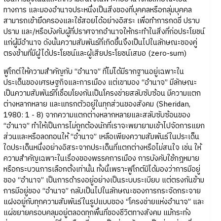
ทางการ และมองอำนาจประหนึ่งเป็นสิ่งของที่บุคคลหรือกลุ่มบุคคล
สามารถเข้ายึดครองและใช้สอยได้อย่างอิสระ เพื่อทำการกดขี่ ปราบ
ปราม และ/หรือบังคับผู้ที่ปราศจากอำนาจให้กระทำในสิ่งที่ก่อประโยชน์
แก่ผู้มีอำนาจ ดังนั้นความสัมพันธ์ที่เกิดขึ้นจึงเป็นไปในลักษณะของคู่
ตรงข้ามที่มีผู้ได้ประโยชน์และผู้เสียประโยชน์เสมอ (zero-sum)
ฟูโกต์ให้ความสำคัญกับ “อำนาจ” ที่ไม่ได้มีรากฐานอยู่เฉพาะใน
ประเด็นของเศรษฐกิจและการเมือง แต่เขามอง “อำนาจ” มีลักษณะ
เป็นความสัมพันธ์ที่เชื่อมโยงกันเป็นโครงข่ายสลับซับซ้อน มีความแตก
ต่างหลากหลาย และแทรกตัวอยู่ในทุกส่วนของสังคม (Sheridan,
1980: 1 - 8) จากความแตกต่างหลากหลายและสลับซับซ้อนของ
“อำนาจ” ทำให้เป็นการไม่ถูกต้องนักที่เราจะพยายามเข้าไปจัดการแยก
ส่วนและหรือลดทอนให้ “อำนาจ” เหลือเพียงความสัมพันธ์ในประเด็น
ใดประเด็นหนึ่งอย่างอิสระจากประเด็นที่แตกต่างหรือไม่สนใจ เช่น ให้
ความสำคัญเฉพาะในเรื่องของพรรคการเมือง การบังคับใช้กฎหมาย
หรือกระบวนการเลือกตั้งเท่านั้น ทั้งนี้เพราะฟูโกต์มิได้มองว่าการมีอยู่
ของ “อำนาจ” เป็นการดำรงอยู่อย่างเป็นระบบระเบียบ แต่ตรงกันข้าม
การมีอยู่ของ “อำนาจ” กลับเป็นไปในลักษณะของการกระจัดกระจาย
แฝงอยู่กับทุกความสัมพันธ์ในรูปแบบของ “โครงข่ายแห่งอำนาจ” และ
แผ่ขยายครอบคลุมอยู่ตลอดทุกพื้นที่ของชีวิตทางสังคม แม้กระทั่ง