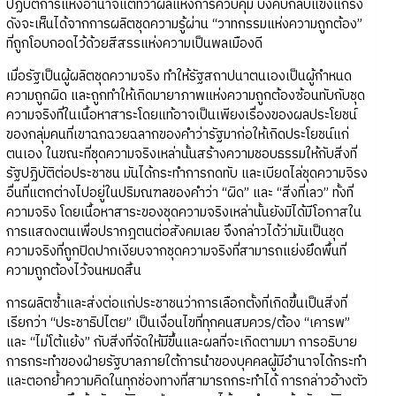
ปฏิบัติการแห่งอำนาจแต่ทว่าผลแห่งการควบคุม บังคับกลับแข็งแกร่ง
ดังจะเห็นได้จากการผลิตชุดความรู้ผ่าน “วาทกรรมแห่งความถูกต้อง”
ที่ถูกโอบกอดไว้ด้วยสีสรรแห่งความเป็นพลเมืองดี
เมื่อรัฐเป็นผู้ผลิตชุดความจริง ทำให้รัฐสถาปนาตนเองเป็นผู้กำหนด
ความถูกผิด และถูกทำให้เกิดมายาภาพแห่งความถูกต้องซ้อนทับกับชุด
ความจริงที่ในเนื้อหาสาระโดยแท้อาจเป็นเพียงเรื่องของผลประโยชน์
ของกลุ่มคนที่เขาฉกฉวยฉลากของคำว่ารัฐมาก่อให้เกิดประโยชน์แก่
ตนเอง ในขณะที่ชุดความจริงเหล่านั้นสร้างความชอบธรรมให้กับสิ่งที่
รัฐปฏิบัติต่อประชาชน มันได้กระทำการกดทับ และเบียดไล่ชุดความจิรง
อื่นที่แตกต่างไปอยู่ในปริมณฑลของคำว่า “ผิด” และ “สิ่งที่เลว” ทั้งที่
ความจริง โดยเนื้อหาสาระของชุดความจริงเหล่านั้นยังมิได้มีโอกาสใน
การแสดงตนเพื่อปรากฎตนต่อสังคมเลย จึงกล่าวได้ว่ามันเป็นชุด
ความจริงที่ถูกปิดปากเงียบจากชุดความจริงที่สามารถแย่งยึดพื้นที่
ความถูกต้องไว้จนหมดสิ้น
การผลิตซ้ำและส่งต่อแก่ประชาชนว่าการเลือกตั้งที่เกิดขึ้นเป็นสิ่งที่
เรียกว่า “ประชาธิปไตย” เป็นเงื่อนไขที่ทุกคนสมควร/ต้อง “เคารพ”
และ “ไม่โต้แย้ง” กับสิ่งที่จัดให้มีขึ้นและผลที่จะเกิดตามมา การอธิบาย
การกระทำของฝ่ายรัฐบาลภายใต้การนำของบุคคลผู้มีอำนาจได้กระทำ
และตอกย้ำความคิดในทุกช่องทางที่สามารถกระทำได้ การกล่าวอ้างตัว