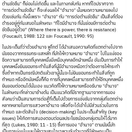
ต้านขัดขืน” ก็ย่อมไม่เกิดขึ้น และในทางกลับกัน หากที่ใดปราศจาก
“การต่อต้านขัดขืน” ก็จะส่งผลให้ “อำนาจ” นั้นหมดความหมายลงไป
ด้วยเช่นกัน ทั้งนี้เพราะ “อำนาจ” กับ “การต่อต้านขัดขืน” เป็นสิ่งที่ต้อง
ดำรงอยู่คู่กันเสมอในลักษณะ “ที่ใดมีอำนาจ ที่นั่นย่อมมีการต่อต้าน
ขัดขืนอยู่ด้วย” (Where there is power, there is resistance)
(Foucault, 1988: 122 และ Foucault, 1990: 95)
ในประเด็นที่ว่าด้วยอำนาจ ฟูโกต์ ได้นำเสนอความคิดที่แตกต่างไปจาก
นัยของวาทกรรมกระแสหลัก ที่มักให้ความหมาย “อำนาจ” ไปในแง่ของ
ขีดความสามารถที่บุคคลหนึ่งมีเหนือบุคคลอีกฝ่ายหนึ่ง อันเป็นการทำให้
บุคคลหนึ่งยินยอมกระทำในสิ่งที่ผู้มีอำนาจเหนือกว่าต้องการให้กระทำ
ซึ่งถ้าหากเป็นกรณีปกติแล้วเขาผู้นั้นจะไม่ยินยอมกระทำในสิ่งที่ถูก
กำหนด หรืออีกนัยหนึ่งก็คือ การที่บุคคลหนึ่งสามารถทำให้อีกบุคคลหนึ่ง
ยินยอมต่อตนได้นั่นเอง แนวคิดที่ให้ความหมายหรืออธิบาย “อำนาจ”
ในลักษณะที่กล่าวมาข้างต้น เป็นแนวคิดที่มีรากฐานมาจากการมอง
สังคมว่าเป็นสนามการต่อสู้ที่เต็มไปด้วยการแข่งขันจากกลุ่มที่แตกต่าง
หลากหลายในการแสวงหาอำนาจ เพื่อที่จะได้เข้าไปมีส่วนร่วมในการ
กำหนด และตัดสินใจ (decision-making) ในประเด็นสำคัญ (key
issues) ให้เกิดการสนองตอบต่อผลประโยชน์ของกลุ่มตนให้ได้มาก
ที่สุด (Lukes, 1980: 11 - 15) ซึ่งการมอง “อำนาจ” ตามนัยนี้มัก
เป็นการมุ่งเน้นและให้ความสนใจเฉพาะกับอำนาจที่มีลักษณะเป็น