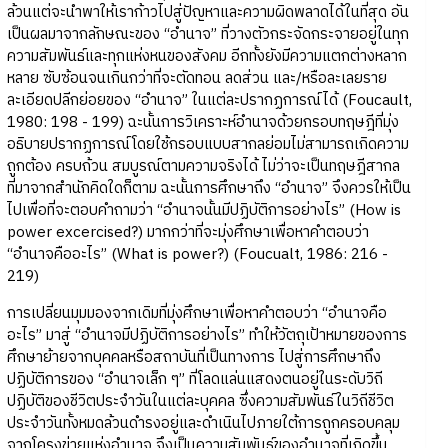
ล้วนแต่จะนำพาให้เราก้าวไปสู่ปัญหาและความผิดพลาดได้ในที่สุด อัน
เป็นผลมาจากลักษณะของ “อำนาจ” ที่วางตัวกระจัดกระจายอยู่ในทุก
ความสัมพันธ์และทุกแห่งหนของสังคม อีกทั้งยังมีความแตกต่างหลาก
หลาย ซับซ้อนจนเกินกว่าที่จะตัดทอน ลดส่วน และ/หรือละเลยราย
ละเอียดปลีกย่อยของ “อำนาจ” ในแต่ละปรากฏการณ์ได้ (Foucault,
1980: 198 - 199) ฉะนั้นการวิเคราะห์อำนาจด้วยกรอบทฤษฎีที่มุ่ง
อธิบายปรากฏการณ์โดยใช้กรอบแบบสากลย่อมไม่สามารถเกิดความ
ถูกต้อง ครบถ้วน สมบูรณ์ตามความจริงได้ ไม่ว่าจะเป็นทฤษฎีสากล
ที่มาจากสำนักคิดใดก็ตาม ฉะนั้นการศึกษาถึง “อำนาจ” จึงควรให้เป็น
ไปเพื่อที่จะตอบคำถามว่า “อำนาจนั้นมีปฏิบัติการอย่างไร” (How is
power excercised?) มากกว่าที่จะมุ่งศึกษาเพื่อหาคำตอบว่า
“อำนาจคืออะไร” (What is power?) (Foucualt, 1986: 216 -
219)
การเปลี่ยนมุมมองจากเดิมที่มุ่งศึกษาเพื่อหาคำตอบว่า “อำนาจคือ
อะไร” มาสู่ “อำนาจมีปฏิบัติการอย่างไร” ทำให้วัตถุเป้าหมายของการ
ศึกษาย้ายจากบุคคลหรือสถาบันที่เป็นทางการ ไปสู่การศึกษาถึง
ปฏิบัติการของ “อำนาจเล็ก ๆ” ที่โลดแล่นแสดงตนอยู่ในระดับวิถี
ปฏิบัติของชีวิตประจำวันในแต่ละบุคคล ซึ่งความสัมพันธ์ในวิถีชีวิต
ประจำวันทั้งหมดล้วนดำรงอยู่และดำเนินไปภายใต้การถูกครอบคลุม
จากโครงข่ายแห่งอำนาจ จึงเป็นความสัมพันธ์ของอำนาจที่เกิดขึ้น