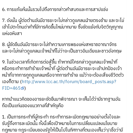
6. การแก้แค้นนั้นรวมไปถึงการกล่าวคำสบถและการสาปแช่ง
7. ดังนั้น ผู้ต่อต้านอันมีอารยะจะไม่กล่าวดูแคลนฝ่ายตรงข้าม และจะไม่
เข้าไปตะโกนด่าคำที่มีการคิดขึ้นใหม่มากมาย ซึ่งขัดแย้งกับจิตวิญญาณ
แห่งอหิงสา
8. ผู้ขัดขืนอันมีอารยะจะไม่ทำความเคารพธงแห่งสหราชอาณาจักร
และจะไม่กล่าวดูแคลนเจ้าหน้าที่ไม่ว่าจะเป็นชาวอินเดียและชาวอังกฤษ
9. ในช่วงเวลาที่เกิดการต่อสู้ขึ้น ถ้าหากมีใครกล่าวดูแคลนเจ้าหน้าที่
หรือกระทำการทำร้ายเจ้าหน้าที่ ผู้ต่อต้านอันมีอารยะจะเข้าปกป้องเจ้า
หน้าที่จากการถูกดูแคลนหรือจากการทำร้าย แม้ว่าจะต้องเสี่ยงชีวิตตัว
เองก็ตาม (
http://www.lcc.ac.th/forum/board_posts.asp?
FID=465
)
หากนำแนวคิดของอารยะขัดขืนมาพิจารณา จะเห็นได้ว่ามีรากฐานอัน
ถือเป็นแก่นของแนวทางที่สำคัญคือ
1. เป็นการกระทำที่ผู้กระทำ กระทำการละเมิดกฎหมายอย่างตั้งใจและ
รับรู้ถึงการละเมิดนั้น ทั้งนี้เพื่อเป้าหมายในการเปลี่ยนแปลงนโยบาย
กฎหมาย กฎระเบียบของรัฐให้เป็นไปในทิศทางที่ตนเองเห็นว่า/เชื่อว่ามี