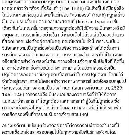
เป็นผู้กระทำความผิดตามกฎหมายบ้านเมือง ฉะนั้นจึงเป็นสิ่งที่ไม่ผิด
หากจะกล่าวว่า “สัจจะที่จริงแท้” (The Truth) เป็นสิ่งที่ไม่ได้มีอยู่จริง
ในปริมณฑลแห่งมนุษย์ จะมีก็แต่เพียง “ความจริง” (truth) ที่ถูกสร้าง
ขึ้นและแปรเปลี่ยนไปตามเวลาและสถานที่ (time and space) เช่น
เดียวกันกับเกณฑ์ชี้มาตรฐานความถูกต้องที่มิได้มีความเป็นกลางหรือมี
เหตุผลความจริงแท้แต่อย่างใด ทว่ากลับเต็มไปด้วยเส้นใยของอำนาจ
ที่สอดแทรกแฝงตัวอยู่ภายในกฎเกณฑ์เหล่านั้น ทั้งนี้เพราะระเบียบ
วินัยและความเป็นถูกต้องล้วนเป็นเพียงการผลิตสร้างที่เกิดขึ้นจาก
การยึดครอง ผลิต และส่งขยายวาทกรรมและอำนาจ หาได้เป็นสัจจะ
จริงแท้แต่อย่างใด ตรงกันข้าม ความจริงในสังคมกลับเป็นสิ่งที่เกิดขึ้น
มาจากข้อจำกัด ข้อห้ามชนิดต่างๆ มากมาย โดยมีวาทกรรมซึ่งเป็น
ปฏิบัติการของภาษาที่มีกฎเกณฑ์เฉพาะตัวในการปฏิบัติงาน โดยมิได้
จำกัดอยู่เฉพาะภายในโครงสร้างทางภาษาศาสตร์ แต่ยังครอบคลุมไป
ถึงกิจกรรมอื่นทางสังคมเป็นตัวกำหนด (ธเนศ วงศ์ยานนาวา, 2529:
145 - 146) วาทกรรมจึงเป็นระบอบของความจริงที่ทำให้เกิดการ
แยกแยะว่าการกระทำใดถูกต้อง และการกระทำรู้ใดที่ไม่ถูกต้อง ซึ่ง
ความถูกต้องหรือไม่ถูกต้องล้วนเป็นผลมาจากการต่อสู้ แย่งชิง เพื่อ
การยึดครองพื้นที่การยอมรับจากสังคมส่วนใหญ่
อย่างไรก็ตาม แม้มนุษย์จะตกอยู่ภายใต้การครอบงำของอำนาจที่มี
ความแข็งแกร่งและครอบคลุมไปในทุกความสัมพันธ์ทางสังคมโดย