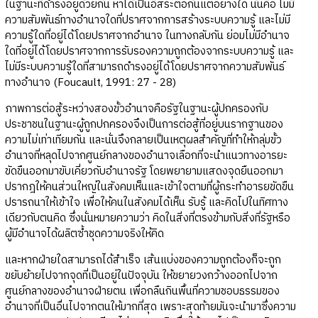
ในฐานะที่ดำรงอยู่ด้วยกัน หาได้เป็นอิสระต่อกันแต่อย่างใด นั่นคือ ไม่มี
ความสัมพันธ์ทางอำนาจใดที่ปราศจากการสร้างระบบความรู้ และไม่มี
ความรู้ใดที่อยู่ได้โดยปราศจากอำนาจ ในทางกลับกัน ย่อมไม่มีอำนาจ
ใดที่อยู่ได้โดยปราศจากการรับรองความถูกต้องจากระบบความรู้ และ
ไม่มีระบบความรู้ใดที่สามารถดำรงอยู่ได้โดยปราศจากความสัมพันธ์
ทางอำนาจ (Foucault, 1991: 27 - 28)
ภาพการต่อสู้ระหว่างสองขั้วอำนาจคือรัฐในฐานะผู้ปกครองกับ
ประชาชนในฐานะผู้ถูกปกครองจึงเป็นการต่อสู้ที่อยู่บนรากฐานของ
ความไม่เท่าเทียมกัน และนั่นจึงกลายเป็นเหตุผลสำคัญที่ทำให้กลุ่มขั้ว
อำนาจที่หลุดไปจากศูนย์กลางของอำนาจเลือกที่จะนำแนวทางอารยะ
ขัดขืนออกมาขับเคี่ยวกับอำนาจรัฐ โดยพยายามแสดงจุดยืนออกมา
ปรากฎให้คนส่วนใหญ่ในสังคมเห็นและเข้าใจตามที่ผู้กระทำอารยขัดขืน
ปรารถนาให้เข้าใจ เพื่อให้คนในสังคมได้เห็น รับรู้ และคิดไปในทิศทาง
เดียวกับตนคิด ซึ่งนั่นหมายความว่า คิดในสิ่งที่ตรงข้ามกับสิ่งที่รัฐหรือ
ผู้มีอำนาจได้ผลิตซ้ำชุดความจริงให้คิด
และหากฝ่ายใดสามารถได้สำเร็จ เส้นแบ่งของความถูกต้องก็จะถูก
ขยับย้ายไปจากจุดที่เป็นอยู่ในปัจจุบัน ให้ขยายวงกว้างออกไปจาก
ศูนย์กลางของอำนาจฝ่ายตน เพื่อกลืนกินพื้นที่ความชอบธรรมของ
อำนาจที่เป็นอื่นไปจากตนให้มากที่สุด เพราะสุดท้ายมันจะนำมาซึ่งความ