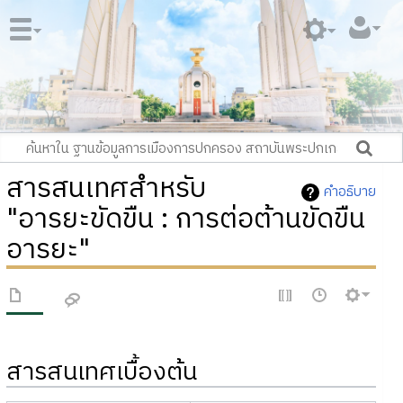
สารสนเทศสำหรับ
คำอธิบาย
"อารยะขัดขืน : การต่อต้านขัดขืน
อารยะ"
สารสนเทศเบื้องต้น