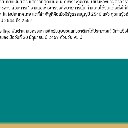
ไทยที่เป็นสตรี แต่ท้ายที่สุดท่านก็ไม่ได้เพราะถูกย้ายไปเป็นหัวหน้าผู้ต
ชการ ส่วนการทำงานนอกกระทรวงศึกษาธิการนั้น ท่านเคยได้รับแต่งตั้งให้เ
ห์แห่งประเทศไทย แต่ที่สำคัญก็คือเมื่อมีรัฐธรรมนูญปี 2540 แล้ว คุณหญิงอั
งปี 2544 ถึง 2552
 มีศุข พ้นตำแหน่งกรรมการสิทธิมนุษยชนแห่งชาติมาได้ประมาณห้าปีท่านจึงไ
มลงเมื่อวันที่ 30 มิถุนายน ปี 2457 ด้วยวัย 95 ปี