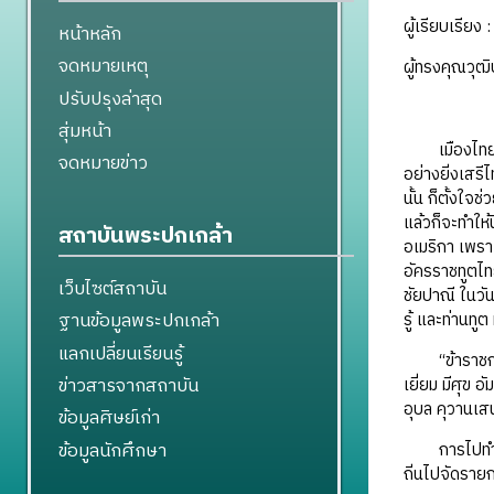
ผู้เรียบเรีย
หน้าหลัก
จดหมายเหตุ
ผู้ทรงคุณวุ
ปรับปรุงล่าสุด
สุ่มหน้า
เมืองไทยมีคน
จดหมายข่าว
อย่างยิ่งเสรี
นั้น ก็ตั้งใ
แล้วก็จะทำให้
สถาบันพระปกเกล้า
อเมริกา เพรา
อัครราชทูตไท
เว็บไซต์สถาบัน
ชัยปาณี ในวัน
ฐานข้อมูลพระปกเกล้า
รู้ และท่านทู
แลกเปลี่ยนเรียนรู้
“ข้าราชการแล
ข่าวสารจากสถาบัน
เยี่ยม มีศุข 
อุบล คุวานเสน
ข้อมูลศิษย์เก่า
ข้อมูลนักศึกษา
การไปทำงานที
ถิ่นไปจัดราย