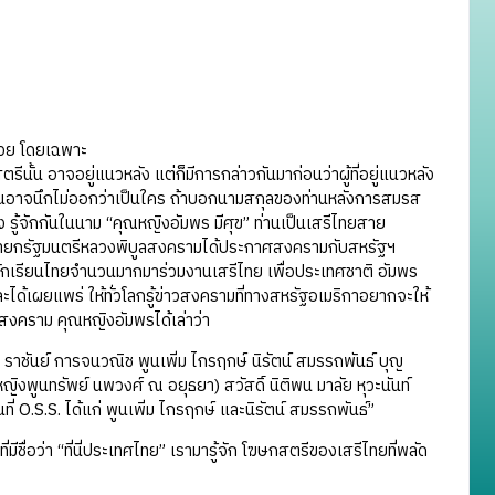
ด้วย โดยเฉพาะ
ีนั้น อาจอยู่แนวหลัง แต่ก็มีการกล่าวกันมาก่อนว่าผู้ที่อยู่แนวหลัง
อข้างบนอาจนึกไม่ออกว่าเป็นใคร ถ้าบอกนามสกุลของท่านหลังการสมรส
ลัง รู้จักกันในนาม “คุณหญิงอัมพร มีศุข” ท่านเป็นเสรีไทยสาย
โดยนายกรัฐมนตรีหลวงพิบูลสงครามได้ประกาศสงครามกับสหรัฐฯ
ด้นักเรียนไทยจำนวนมากมาร่วมงานเสรีไทย เพื่อประเทศชาติ อัมพร
ะได้เผยแพร่ ให้ทั่วโลกรู้ข่าวสงครามที่ทางสหรัฐอเมริกาอยากจะให้
่าวสงคราม คุณหญิงอัมพรได้เล่าว่า
ชันย์ การจนวณิช พูนเพิ่ม ไกรฤกษ์ นิรัตน์ สมรรถพันธ์ บุญ
หญิงพูนทรัพย์ นพวงศ์ ณ อยุธยา) สวัสดิ์ นิติพน มาลัย หุวะนันท์
ที่ O.S.S. ได้แก่ พูนเพิ่ม ไกรฤกษ์ และนิรัตน์ สมรรถพันธ์”
่อว่า “ที่นี่ประเทศไทย” เรามารู้จัก โฆษกสตรีของเสรีไทยที่พลัด