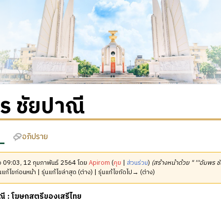
ร ชัยปาณี
อภิปราย
มื่อ 09:03, 12 กุมภาพันธ์ 2564 โดย
Apirom
(
คุย
|
ส่วนร่วม
)
(สร้างหน้าด้วย " '''อัมพร ช
นแก้ไขก่อนหน้า | รุ่นแก้ไขล่าสุด (ต่าง) | รุ่นแก้ไขถัดไป→ (ต่าง)
ณี : โฆษกสตรีของเสรีไทย