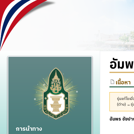
อัมพ
เนื้อหา
รุ่นแก้ไขเ
(ต่าง) ←รุ่
อัมพร ชัยปา
การนำทาง