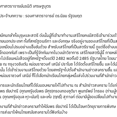
ง : ศาสตราจารย์นรนิติ เศรษฐบุตร
ฒิประจำบทความ : รองศาสตราจารย์ ดร.นิยม รัฐอมฤต
กล้าทั้งบุรุษและสตรี ดังนั้นผู้ที่เข้ามาทำงานเสรีไทยคงมีสตรีเข้ามาร่วม
ไทยนอกประเทศ ทั้งที่สหรัฐอเมริกา และอังกฤษ จริงอยู่งานของเสรีไทยที่เป็นสตร
จช่วยเหมือนไปรบอย่างแข็งขันด้วย สำหรับเสรีไทยที่เป็นสตรีรายนี้ ดูแต่ชื่
นึกออกทันที เพราะเป็นที่รู้จักกันมากในวงนักวิชาการ เสรีไทยสตรีผู้นี้ ภายห
ะไปเรียนหนังสืออยู่ที่สหรัฐฯตั้งแต่ปี 2482 พอถึงปี 2485 รัฐบาลไทย 
ย ณ กรุงวอชิงตัน หม่อมราชวงศ์ เสนีย์ ปราโมช ได้จัดตั้งเสรีไทยขึ้น และไ
นั้น ได้เข้าร่วมงานเสรีไทยด้วย โดยสหรัฐฯไปตั้งสำนักงานข่าวสงครามขึ้น แล
ต หม่อมราชวงศ์ เสนีย์ ก็ได้เลือกนักเรียนไทยกลุ่มหนึ่งส่งไปร่วมงานที่สำนักข
ะนักเรียนไทยที่ได้รับมอบหมายให้ไปทำงาน ณ สำนักข่าวสงคราม ได้แก่ รา
อัมพร ชัยปาณี (คุณหญิงอัมพร มีศุข)กรองทองชุติมา พูนทรัพย์ ไกรยง (ท่านผู้
 (คุณหญิงอุบล หุวะนันท์) และเห้ง (ฤทธิ์) สุภางค์ ต่อมามีผู้ขอเปลี่ยนไปทำงาน
่สำนักข่าวสงครามทำให้อัมพร ชัยปาณี ได้เป็นโฆษกวิทยุรายการพิเศษ ที่มีชื
การส่งมาให้คนไทยสมัยสงครามได้ฟังกันบ้าง