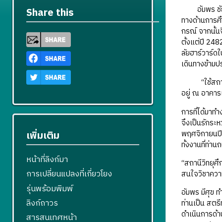
อัมพร ชัยปาณ
Share this
ทางด้านการศึก
กรณ์ จากนั้น
ตั้งแต่ปี 24
ลัยฮาร์วาร์ด
เดินทางข้ามป
“ใช้สถานีวิท
อยู่ ณ อาคาร
การที่ได้มาท
จึงเป็นรักระห
พฤศจิกายนปีเ
เพิ่มเติม
ทั้งงานที่ท่า
หน้าที่ลิงก์มา
“สถานีวิทยุศ
การเปลี่ยนแปลงที่เกี่ยวโยง
สนใจวิชาความ
รุ่นพร้อมพิมพ์
อัมพร มีศุข 
ลิงก์ถาวร
ท่านเป็น สตรี
ดำเนินการด้า
สารสนเทศหน้า