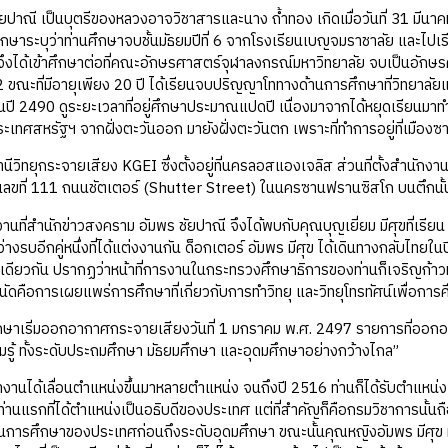
ี เป็นบุตรีของหลวงอาจวิชาสารและนาง ถ้ำทอง เกิดเมื่อวันที่ 31 มีนาค
ษาระบุว่าท่านศึกษาจบชั้นมัธยมปีที่ 6 จากโรงเรียนเบญจมราชาลัย และไปเรียน
จึงได้เข้าศึกษาต่อที่คณะอักษรศาสตร์จุฬาลงกรณ์มหาวิทยาลัย จบเป็นอักษรศา
82 ขณะที่มีอายุเพียง 20 ปี ได้เรียนจบปริญญาโททางด้านการศึกษาที่วิทยา
ในปี 2490 ดูระยะเวลาที่อยู่ศึกษาประมาณแปดปี เนื่องมาจากได้หยุดเรียนมา
ระเทศสหรัฐฯ จากฝั่งตะวันออก มายังฝั่งตะวันตก เพราะที่ทำการอยู่ที่เมือ
ยุกระจายเสียง KGEI ซึ่งตั้งอยู่ที่นครลอสแองเจลิส ส่วนที่ตั้งสำนักงาน
เลขที่ 111 ถนนชัตเตอร์ (Shutter Street) ในนครซานฟรานซิสโก บนตึกนั้นมี
ำงานที่สำนักข่าวสงคราม อัมพร ชัยปาณี จึงได้พบกับคุณบุญเยี่ยม มีศุขที่
ว่างรบอีกคู่หนึ่งที่ได้แต่งงานกัน ด็อกเตอร์ อัมพร มีศุข ได้เดินทางกลับไท
ดียวกัน ปรากฏว่าหน้าที่การงานในกระทรวงศึกษาธิการของท่านก็เจริญก้าวหน้
นถนัดคือการเผยแพร่การศึกษาที่เกี่ยวกับการทำวิทยุ และวิทยุโทรทัศน์เพื่อการศึ
ึกษาเริ่มออกอากาศกระจายเสียงวันที่ 1 มกราคม พ.ศ. 2497 รายการที่ออกอากา
รู้ ทั้งระดับประถมศึกษา มัธยมศึกษา และอุดมศึกษาอย่างกว้างไกล”
ทำงานได้เลื่อนตำแหน่งขึ้นมาหลายตำแหน่ง จนถึงปี 2516 ท่านก็ได้รับตำแหน
ท่านแรกที่ได้ตำแหน่งเป็นอธิบดีของประเทศ แต่ที่สำคัญก็คือกรมวิชาการนั้น
นการศึกษาของประเทศก่อนถึงระดับอุดมศึกษา ขณะนั้นคุณหญิงอัมพร มีศุข มีอ