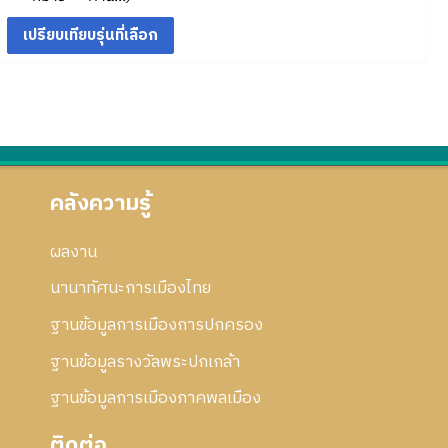
า
อ
ม
ว
ม
ฎ
ก้
ร
ก
ย่
า
2
า
ไ
แ
า
อ
ม
5
ค
ข
ก้
ร
ก
ย่
5
ม
ไ
แ
า
อ
3
2
ข
ก้
ร
ก
5
ไ
แ
า
5
ข
ก้
ร
3
ไ
แ
คลังความรู้
ข
ก้
ไ
ผลงาน
ข
นานาทัศนะการเมืองไทย
ฐานข้อมูลการเมืองการปกครอง
ฐานข้อมูลรางวัลพระปกเกล้า
ฐานข้อมูลการเมืองภาคพลเมือง
ติดต่อ