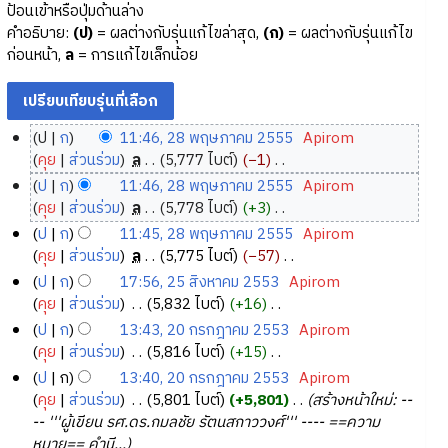
ป้อนเข้าหรือปุ่มด้านล่าง
คำอธิบาย:
(ป)
= ผลต่างกับรุ่นแก้ไขล่าสุด,
(ก)
= ผลต่างกับรุ่นแก้ไข
ก่อนหน้า,
ล
= การแก้ไขเล็กน้อย
ป
ก
11:46, 28 พฤษภาคม 2555
‎
Apirom
2
คุย
ส่วนร่วม
‎
ล
5,777 ไบต์
−1
‎
8
ไ
ป
ก
11:46, 28 พฤษภาคม 2555
‎
Apirom
ม่
พ
คุย
ส่วนร่วม
‎
ล
5,778 ไบต์
+3
‎
มี
ฤ
ไ
ป
ก
11:45, 28 พฤษภาคม 2555
‎
Apirom
ค
ษ
ม่
คุย
ส่วนร่วม
‎
ล
5,775 ไบต์
−57
‎
ว
ภ
มี
ไ
ป
ก
17:56, 25 สิงหาคม 2553
‎
Apirom
า
ค
า
ม่
2
คุย
ส่วนร่วม
‎
5,832 ไบต์
+16
‎
ม
ว
ค
มี
5
ไ
ป
ก
13:43, 20 กรกฎาคม 2553
‎
Apirom
ย่
า
ม
ค
ม่
สิ
2
คุย
ส่วนร่วม
‎
5,816 ไบต์
+15
‎
อ
ม
2
ว
มี
ง
0
ไ
ป
ก
13:40, 20 กรกฎาคม 2553
‎
Apirom
ก
ย่
า
5
ค
ห
ม่
ก
คุย
ส่วนร่วม
‎
5,801 ไบต์
+5,801
‎
สร้างหน้าใหม่: --
า
อ
ม
5
ว
า
มี
ร
-- '''ผู้เขียน รศ.ดร.กมลชัย รัตนสกาววงศ์''' ---- ==ความ
ร
ก
ย่
5
า
ค
ค
ก
หมาย== คำนี...
แ