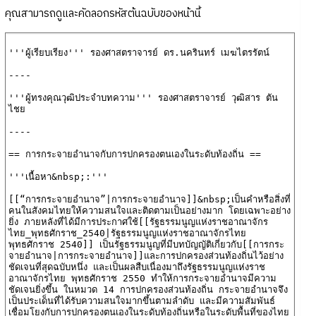
คุณสามารถดูและคัดลอกรหัสต้นฉบับของหน้านี้