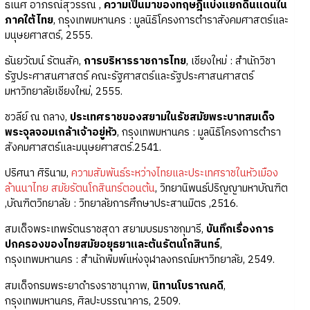
ธเนศ อาภรณ์สุวรรณ ,
ความเป็นมาของทฤษฎีแบ่งแยกดินแดนใน
ภาคใต้ไทย
, กรุงเทพมหานคร : มูลนิธิโครงการตำราสังคมศาสตร์และ
มนุษยศาสตร์, 2555.
ธันยวัฒน์ รัตนสัค,
การบริหารราชการไทย
, เชียงใหม่ : สำนักวิชา
รัฐประศาสนศาสตร์ คณะรัฐศาสตร์และรัฐประศาสนศาสตร์
มหาวิทยาลัยเชียงใหม่, 2555.
ชวลีย์ ณ ถลาง,
ประเทศราชของสยามในรัชสมัยพระบาทสมเด็จ
พระจุลจอมเกล้าเจ้าอยู่หัว
, กรุงเทพมหานคร : มูลนิธิโครงการตำรา
สังคมศาสตร์และมนุษยศาสตร์.2541.
ปริศนา ศิรินาม,
ความสัมพันธ์ระหว่างไทยและประเทศราชในหัวเมือง
ล้านนาไทย สมัยรัตนโกสินทร์ตอนต้น
, วิทยานิพนธ์ปริญญามหาบัณฑิต
,บัณฑิตวิทยาลัย : วิทยาลัยการศึกษาประสานมิตร ,2516.
สมเด็จพระเทพรัตนราชสุดา สยามบรมราชกุมารี,
บันทึกเรื่องการ
ปกครองของไทยสมัยอยุธยาและต้นรัตนโกสินทร์
,
กรุงเทพมหานคร : สำนักพิมพ์แห่งจุฬาลงกรณ์มหาวิทยาลัย, 2549.
สมเด็จกรมพระยาดำรงราชานุภาพ,
นิทานโบราณคดี
,
กรุงเทพมหานคร, ศิลปะบรรณาคาร, 2509.