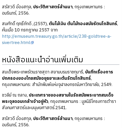
สรัสวดี อ๋องสกุล,
ประวัติศาสตร์ล้านนา
, กรุงเทพมหานคร :
อมรินทร์, 2556.
สมศักดิ์ ฤทธิ์ภักดี ,(2557),
ต้นไม้เงิน ต้นไม้ทองสมัยรัตนโกสินทร์
,
ค้นเมื่อ 10 กรกฎาคม 2557 จาก
http://emuseum.treasury.go.th/article/238-goldtree-a-
sivertree.html
หนังสือแนะนำอ่านเพิ่มเติม
สมเด็จพระเทพรัตนราชสุดา สยามบรมราชกุมารี,
บันทึกเรื่องการ
ปกครองของไทยสมัยอยุธยาและต้นรัตนโกสินทร์
,
กรุงเทพมหานคร: สำนักพิมพ์แห่งจุฬาลงกรณ์มหาวิทยาลัย, 2549.
ชวลีย์ ณ ถลาง,
ประเทศราชของสยามในรัชสมัยพระบาทสมเด็จ
พระจุลจอมเกล้าเจ้าอยู่หัว
, กรุงเทพมหานคร : มูลนิธิโครงการตำรา
สังคมศาสตร์และมนุษยศาสตร์.2541.
สรัสวดี อ๋องสกุล,
ประวัติศาสตร์ล้านนา
, กรุงเทพมหานคร :
อมรินทร์, 2556.