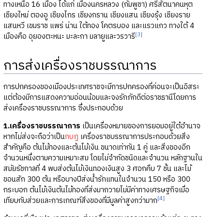
ทางเหนือ 16 เมือง ได้แก่ เมืองนครหลวง (กัมพูชา) ศรีสัตนาคนหุต
เชียงใหม่ ตองอู เชียงไกร เชียงกราน เชียงแสน เชียงรุ้ง เชียงราย
แสนหวี เขมราช แพร่ น่าน ใต้ทอง โคตรบอง และแรวแกว ทางใต้ 4
[3]
เมืองคือ อุยองตะหนะ มะละกา มลายูและวรวารี
การส่งเครื่องราชบรรณาการ
การปกครองของเมืองประเทศราชจะมีการปกครองที่ค่อนจะเป็นอิสระ
แต่ต้องมีการแสดงความอ่อนน้อมและจงรักภักดีต่อราชธานีโดยการ
ส่งเครื่องราชบรรณาการ ซึ่งประกอบด้วย
1.เครื่องราชบรรณาการ
เป็นเครื่องหมายของการยอมอยู่ใต้อำนาจ
หากไม่ส่งจะถือว่าเป็น
กบฏ
เครื่องราชบรรณาการประกอบด้วยสิ่ง
สำคัญคือ ต้นไม้ทองและต้นไม้เงิน ขนาดเท่ากัน 1 คู่ และสิ่งของอีก
จำนวนหนึ่งตามความเหมาะสม โดยไม่จำกัดชนิดและจำนวน หลักฐานใน
สมัยรัชกาลที่ 4 พบส่งต้นไม้เงินทองเงินสูง 3 ศอกคืบ 7 ชั้น และไม้
ขอนสัก 300 ต้น หรือบางปีส่งน้ำรักแทนในจำนวน 150 หรือ 300
กระบอก ต้นไม้เงินต้นไม้ทองที่ส่งมาถวายไม่มีค่าทางเศรษฐกิจเมื่อ
[4]
เทียบกับส่วยและการเกณฑ์สิ่งของที่มีมูลค่าสูงกว่ามาก