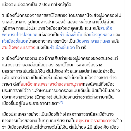
เมืองจะแบ่งออกเป็น 2 ประเภทใหญ่ๆคือ
1.เมืองที่ปกครองจากราชธานีโดยตรง โดยราชธานีจะส่งผู้ปกครองไป
จากส่วนกลาง รูปแบบการปกครองจำลองจากส่วนกลางไปสู่ส่วน
ภูมิภาค การแบ่งประเภทหัวเมืองแล้วแต่ยุคสมัย เช่น สมัย
สมเด็จ
พระบรมไตรโลกนาถ
แบ่งออกเป็น
หัวเมืองชั้นใน
คือ
เมืองลูกหลวง
และ
หัวเมืองชั้นนอก
ไกลออกจากราชธานีจะเป็น
เมืองพระยามหานคร
สมัย
สมเด็จพระนเรศวร
แบ่งเป็น
หัวเมืองชั้นเอก
โท ตรี
2.เมืองที่ปกครองตนเอง มีการสืบตำแหน่งผู้ปกครองของตนเองแต่
แสดงตนว่ายอมอ่อนน้อมต่อราชธานีโดยการส่งเครื่องราช
บรรณาการเช่นต้นไม้เงิน ต้นไม้ทอง ส่วยและผลประโยชน์อย่างอื่น
เพื่อแสดงว่ายอมเป็นเมืองขึ้น เมืองเหล่านี้มักเป็นเมืองต่างชาติ ต่าง
ภาษา ดังที่
สมเด็จฯกรมพระยาดำรงราชานุภาพ
ทรงนิพนธ์ถึงเมือง
ประเทศราชไว้ว่า “..ลักษณะการปกครองแบบเดิมนั้น นิยมให้เป็นอย่าง
ประเทศราชาธิราช (Empire) อันมีเมืองคนต่างชาติต่างภาษาเป็น
[2]
เมืองขึ้นอยู่ในพระราชอาณาเขต”
เมืองประเทศราชมักจะเป็นเมืองที่ห่างไกลจากราชธานีและมีอำนาจ
ทางการเมืองของตน ในกฎมณเฑียรบาลใน
กฎหมายตราสามดวง
กล่าว
ว่า มีเมืองกษัตริย์แต่ได้ถวายต้นไม้เงิน ต้นไม้ทอง 20 เมือง คือ เมือง