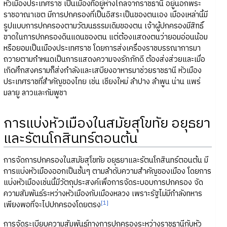
หัวเมืองประเทศราช เป็นเมืองที่อยู่ห่างไกลจากราชธานี อยู่นอกพระ
ราชอาณาเขต มีการปกครองที่เป็นอิสระเป็นของตนเอง เมืองเหล่านี้มี
รูปแบบการปกครองตามวัฒนธรรมเดิมของตน เจ้าผู้ปกครองมีสิทธิ์
ขาดในการปกครองดินแดนของตน แต่ต้องแสดงตนว่ายอมอ่อนน้อม
หรือยอมเป็นเมืองประเทศราช โดยการส่งเครื่องราชบรรณาการมา
ถวายตามกำหนดเป็นการแสดงความจงรักภักดี ต้องส่งส่วยและเมื่อ
เกิดศึกสงครามก็ส่งกำลังและเสบียงอาหารมาช่วยราชธานี หัวเมือง
ประเทศราชที่สำคัญของไทย เช่น เชียงใหม่ ลำปาง ลำพูน น่าน แพร่
มลายู ลาวและกัมพูชา
การแบ่งหัวเมืองในสมัยสุโขทัย อยุธยา
และรัตนโกสินทร์ตอนต้น
การจัดการปกครองในสมัยสุโขทัย อยุธยาและรัตนโกสินทร์ตอนต้น มี
การแบ่งหัวเมืองออกเป็นชั้นๆ ตามลำดับความสำคัญของเมือง โดยการ
แบ่งหัวเมืองเช่นนี้มีวัตถุประสงค์เพื่อการจัดระบอบการปกครอง จัด
ความสัมพันธ์ระหว่างหัวเมืองกับเมืองหลวง เพราะรัฐไม่มีกำลังทหาร
[1]
เพียงพอที่จะไปปกครองโดยตรง
การจัดระเบียบความสัมพันธ์ทางการปกครองระหว่างราชธานีกับหัว