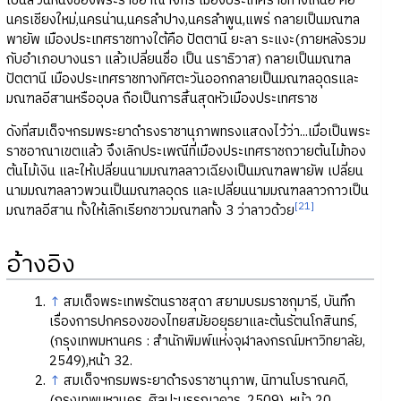
เป็นส่วนหนึ่งของพระราชอาณาจักร เมืองประเทศราชทางเหนือ คือ
นครเชียงใหม่,นครน่าน,นครลำปาง,นครลำพูน,แพร่ กลายเป็นมณฑล
พายัพ เมืองประเทศราชทางใต้คือ ปัตตานี ยะลา ระแงะ(ภายหลังรวม
กับอำเภอบางนรา แล้วเปลี่ยนชื่อ เป็น นราธิวาส) กลายเป็นมณฑล
ปัตตานี เมืองประเทศราชทางทิศตะวันออกกลายเป็นมณฑลอุดรและ
มณฑลอีสานหรืออุบล ถือเป็นการสิ้นสุดหัวเมืองประเทศราช
ดังที่สมเด็จฯกรมพระยาดำรงราชานุภาพทรงแสดงไว้ว่า...เมื่อเป็นพระ
ราชอาณาเขตแล้ว จึงเลิกประเพณีที่เมืองประเทศราชถวายต้นไม้ทอง
ต้นไม้เงิน และให้เปลี่ยนนามมณฑลลาวเฉียงเป็นมณฑลพายัพ เปลี่ยน
นามมณฑลลาวพวนเป็นมณฑลอุดร และเปลี่ยนนามมณฑลลาวกาวเป็น
[21]
มณฑลอีสาน ทั้งให้เลิกเรียกชาวมณฑลทั้ง 3 ว่าลาวด้วย
อ้างอิง
↑
สมเด็จพระเทพรัตนราชสุดา สยามบรมราชกุมารี, บันทึก
เรื่องการปกครองของไทยสมัยอยุธยาและต้นรัตนโกสินทร์,
(กรุงเทพมหานคร : สำนักพิมพ์แห่งจุฬาลงกรณ์มหาวิทยาลัย,
2549),หน้า 32.
↑
สมเด็จฯกรมพระยาดำรงราชานุภาพ, นิทานโบราณคดี,
(กรุงเทพมหานคร, ศิลปะบรรณาคาร, 2509), หน้า 20.