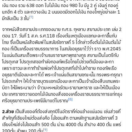
เงิน ทอง รวม 638 ดอก ใบไม้เงิน ทอง 980 ใบ มีงู 2 คู่ เงินคู่ ทองคู่
นกอีก 4 ตัว และกวางเงิน 2 บนยอดมีดอกไม้เงิน ทองใหญ่อย่างละ 1
[7]
มีกลีบเป็น 3 ชั้น
จากหนังสือสยามประเภทของนาย ก.ศ.ร. กุหลาบ สยามประเภท เล่ม 2
ตอน 17. วันที่ 1 ส.ค. ร.ศ.118 เรื่องต้นเหตุเมืองแขกมะละกาขึ้นกับ
ไทย ซึ่งเป็นหนังสือพิมพ์ในสมัยรัชกาลที่ 5 ได้กล่าวถึงต้นไม้เงินต้นไม้
ทอง ที่เป็นเครื่องราชบรรณาการ ในสมัยอยุธยาไว้ว่า ราว พ.ศ.2045
ในแผ่นดินสมเด็จพระเจ้าบรมราชามหาพุทธางกูร สยามเป็นไมตรีกับ
โปรตุเกส โปรตุเกสขอกำลังกองทัพเรือไทยไปช่วยตีเมืองมะละกา
เพราะชาวมะละกาทำร้ายพ่อค้าโปรตุเกสที่เข้าไปค้าขาย กองทัพเรือ
อยุธยาตีเมืองมะละกาได้ พระเจ้าแผ่นดินสยามขณะนั้น ทรงพระกรุณา
โปรดเกล้าฯ ให้เจ้าราชบุตรแขกเมืองมะละกาเป็นเจ้าเมืองสืบแทนพระ
บิดา ให้มีพระนามว่า จ้าวมะหะหมัดรัตนะรายามหาราช และให้เป็นเมือง
ประเทศราชถวายดอกไม้เงินทองสิ่งของเครื่องราชบรรณาการแก่กรุง
[8]
ศรีอยุธยาตามประเพณีมีมาแต่โบราณ
2.ส่วย
เป็นสิ่งของที่ต้องส่งทุกปีในอัตราที่ค่อนข้างแน่นอน เช่นส่วยที่
สำคัญที่เชียงใหม่ต้องส่งคือ ไม้ขอนสัก ตามหลักฐานสมัยรัชกาลที่ 3
เชียงใหม่ส่งไม้ขอนสัก 500 ต้น น่าน 4000 ต้น ลำปาง 400 ต้น แพร่
[9]
200ต้น ลำพูน 200 ต้น