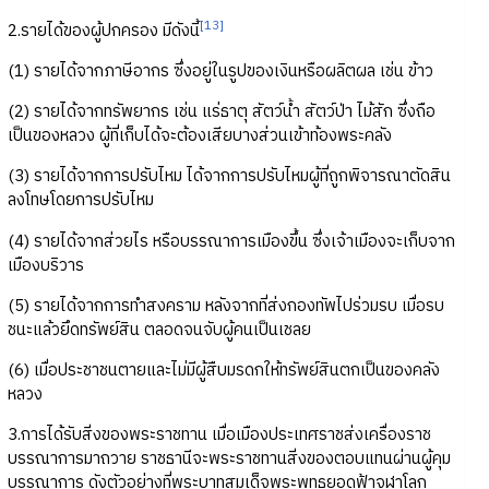
[13]
2.รายได้ของผู้ปกครอง มีดังนี้
(1) รายได้จากภาษีอากร ซึ่งอยู่ในรูปของเงินหรือผลิตผล เช่น ข้าว
(2) รายได้จากทรัพยากร เช่น แร่ธาตุ สัตว์น้ำ สัตว์ป่า ไม้สัก ซึ่งถือ
เป็นของหลวง ผู้ที่เก็บได้จะต้องเสียบางส่วนเข้าท้องพระคลัง
(3) รายได้จากการปรับไหม ได้จากการปรับไหมผู้ที่ถูกพิจารณาตัดสิน
ลงโทษโดยการปรับไหม
(4) รายได้จากส่วยไร หรือบรรณาการเมืองขึ้น ซึ่งเจ้าเมืองจะเก็บจาก
เมืองบริวาร
(5) รายได้จากการทำสงคราม หลังจากที่ส่งกองทัพไปร่วมรบ เมื่อรบ
ชนะแล้วยึดทรัพย์สิน ตลอดจนจับผู้คนเป็นเชลย
(6) เมื่อประชาชนตายและไม่มีผู้สืบมรดกให้ทรัพย์สินตกเป็นของคลัง
หลวง
3.การได้รับสิ่งของพระราชทาน เมื่อเมืองประเทศราชส่งเครื่องราช
บรรณาการมาถวาย ราชธานีจะพระราชทานสิ่งของตอบแทนผ่านผู้คุม
บรรณาการ ดังตัวอย่างที่พระบาทสมเด็จพระพุทธยอดฟ้าจุฬาโลก