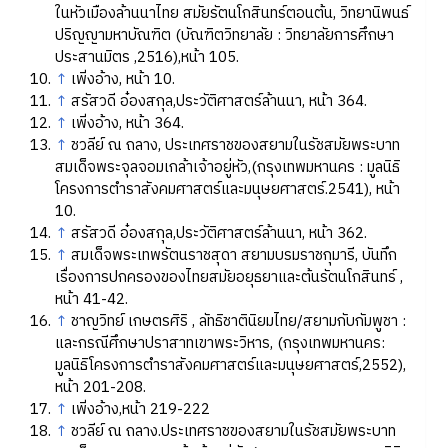
ในหัวเมืองล้านนาไทย สมัยรัตนโกสินทร์ตอนต้น, วิทยานิพนธ์
ปริญญามหาบัณฑิต (บัณฑิตวิทยาลัย : วิทยาลัยการศึกษา
ประสานมิตร ,2516),หน้า 105.
↑
เพิ่งอ้าง, หน้า 10.
↑
สรัสวดี อ๋องสกุล,ประวัติศาสตร์ล้านนา, หน้า 364.
↑
เพิ่งอ้าง, หน้า 364.
↑
ชวลีย์ ณ ถลาง, ประเทศราชของสยามในรัชสมัยพระบาท
สมเด็จพระจุลจอมเกล้าเจ้าอยู่หัว,(กรุงเทพมหานคร : มูลนิธิ
โครงการตำราสังคมศาสตร์และมนุษยศาสตร์.2541), หน้า
10.
↑
สรัสวดี อ๋องสกุล,ประวัติศาสตร์ล้านนา, หน้า 362.
↑
สมเด็จพระเทพรัตนราชสุดา สยามบรมราชกุมารี, บันทึก
เรื่องการปกครองของไทยสมัยอยุธยาและต้นรัตนโกสินทร์ ,
หน้า 41-42.
↑
ชาญวิทย์ เกษตรศิริ , ลัทธิชาตินิยมไทย/สยามกับกัมพูชา :
และกรณีศึกษาปราสาทเขาพระวิหาร, (กรุงเทพมหานคร:
มูลนิธิโครงการตำราสังคมศาสตร์และมนุษยศาสตร์,2552),
หน้า 201-208.
↑
เพิ่งอ้าง,หน้า 219-222
↑
ชวลีย์ ณ ถลาง.ประเทศราชของสยามในรัชสมัยพระบาท