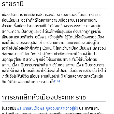
ราชธานี
เมืองประเทศราชจะมีการปกครองอิสระของตนเอง โดยแสดงความ
อ่อนน้อมและจงรักภักดีโดยการถวายเครื่องราชบรรณาการตาม
กำหนด ซึ่งเมืองประเทศราชที่ไม่ได้ส่งเครื่องราชบรรณาการจะอยู่ใน
สถานะความเป็นกบฏและจะได้รับโทษขั้นรุนแรง ดังปรากฏกฎหมาย
ลักษณะกระบดศึกว่า...อนึ่งพระเจ้าอยู่หัวให้ผู้ใดไปรั้งเมืองครองเมือง
แลมิได้เอาสุวรรณบุปผาเข้ามาบังคมถวายแลแขวงเมือง อนึ่งผู้ใด
เอาใจไปเผื่อแผ่ข้าศึกศัตรู นัดแนะให้ยกเข้ามาเบียดเบียนพระนครขอบ
ขัณฑเสมาธานีน้อยใหญ่ ถ้าผู้ใดกระทำดังกล่าวมานี้ โทษผู้นั้นเป
นอุกฤษฐโทษ 3 สถาน ๆ หนึ่ง ให้ริบราชบาทฆ่าเสียให้สิ้นทังโคตร
สถานหนึ่ง ให้ริบราชบาทฆ่าเสีย 7 ชั่วโคตร สถานหนึ่ง ให้ริบราชบาตร
แล้วให้ฆ่าเสีย โคตรนั้นอย่าให้เลี้ยงสืบไปเลย เมื่อประหารชีวิตนั้น ให้ได้
7 วันจึงให้สิ้นชีวิต เมื่อประหารนั้นอย่าให้โลหิตแลอาศภตกลงในแผ่น
[15]
ดิน ให้ใส่แพลอยเสียตามกระแสน้ำ
การยกเลิกหัวเมืองประเทศราช
ในรัชสมัย
พระบาทสมเด็จพระจุลจอมเกล้าเจ้าอยู่หัว
ประเทศสยาม