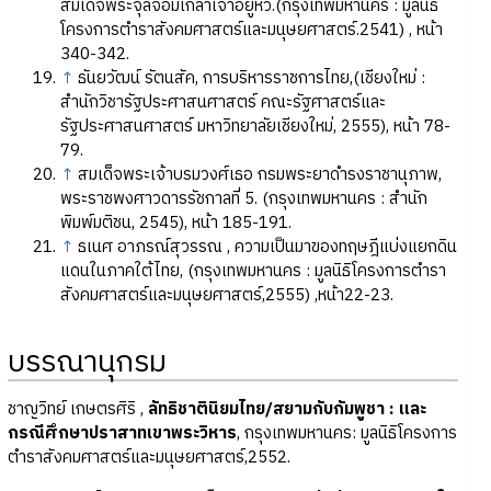
สมเด็จพระจุลจอมเกล้าเจ้าอยู่หัว.(กรุงเทพมหานคร : มูลนิธิ
โครงการตำราสังคมศาสตร์และมนุษยศาสตร์.2541) , หน้า
340-342.
↑
ธันยวัฒน์ รัตนสัค, การบริหารราชการไทย,(เชียงใหม่ :
สำนักวิชารัฐประศาสนศาสตร์ คณะรัฐศาสตร์และ
รัฐประศาสนศาสตร์ มหาวิทยาลัยเชียงใหม่, 2555), หน้า 78-
79.
↑
สมเด็จพระเจ้าบรมวงศ์เธอ กรมพระยาดำรงราชานุภาพ,
พระราชพงศาวดารรัชกาลที่ 5. (กรุงเทพมหานคร : สำนัก
พิมพ์มติชน, 2545), หน้า 185-191.
↑
ธเนศ อาภรณ์สุวรรณ , ความเป็นมาของทฤษฎีแบ่งแยกดิน
แดนในภาคใต้ไทย, (กรุงเทพมหานคร : มูลนิธิโครงการตำรา
สังคมศาสตร์และมนุษยศาสตร์,2555) ,หน้า22-23.
บรรณานุกรม
ชาญวิทย์ เกษตรศิริ ,
ลัทธิชาตินิยมไทย/สยามกับกัมพูชา : และ
กรณีศึกษาปราสาทเขาพระวิหาร
, กรุงเทพมหานคร: มูลนิธิโครงการ
ตำราสังคมศาสตร์และมนุษยศาสตร์,2552.