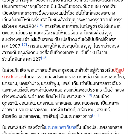
เผชิญกับการคุกคามของการล่าอาณานิคมจากประเทศตะวันตก เมือง
ประเทศราชหลายๆเมืองตกเป็นเมืองขึ้นของตะวันตก เช่น การเสีย
เมืองประเทศราชทางฝั่งขวาของแม่น้ำโขง อันได้แก่หลวงพระบาง
เวียงจันทน์ให้กับฝรั่งเศส ในหนังสือสัญญาระหว่างกรุงสยามกับกรุง
[16]
ฝรั่งเศส ค.ศ.1904
การเสียประเทศราชในกัมพูชา อันได้แก่พระ
ตะบอง เสียมราฐ และศรีโสภณให้กับฝรั่งเศส ในหนังสือสัญญา
ระหว่างพระเจ้าแผ่นดินสยาม กับ เปรสิเดนต์แห่งรีปับลิกฝรั่งเศส
[17]
ค.ศ.1907
การเสียมลายูให้กับอังกฤษใน สัญญาในระหว่างกรุง
สยามกับกรุงอังกฤษ ลงชื่อกันที่กรุงเทพฯ ณ วันที่ 10 มีนาคม
[18]
รัตนโกสินทร์ ศก 127
ในส่วนที่เหลือ พระบาทสมเด็จพระจุลจอมเกล้าเจ้าอยู่หัวทรงเริ่ม
ปฏิรูป
การปกครอง
โดยการรวมเมืองประเทศราชทางเหนือ เช่น นครเชียงใหม่,
นครน่าน, นครลำปาง, นครลำพูน, แพร่, เถิน เข้าเป็นมณฑลลาวเฉียง
และทรงแต่งตั้งพระเจ้าน้องยาเธอ กรมหมื่นพิชิตปรีชากร เป็นข้าหลวง
[19]
ต่างพระองค์ประจำนครเชียงใหม่ ใน พ.ศ.2427
รวมเมือง
อุดรธานี, ขอนแก่น, นครพนม, สกลนคร, เลย, หนองคาย เป็นมณฑล
ลาวพวน รวมอุบลราชธานี, นครจำปาศักดิ์, ศรีสะเกษ, สุรินทร์,
[20]
ร้อยเอ็ด, มหาสารคาม, กาฬสินธุ์ เป็นมณฑลลาวกาว
ใน พ.ศ.2437 ทรงจัดทั้ง
มณฑลเทศาภิบาล
ขึ้น เมืองประเทศราชกลาย