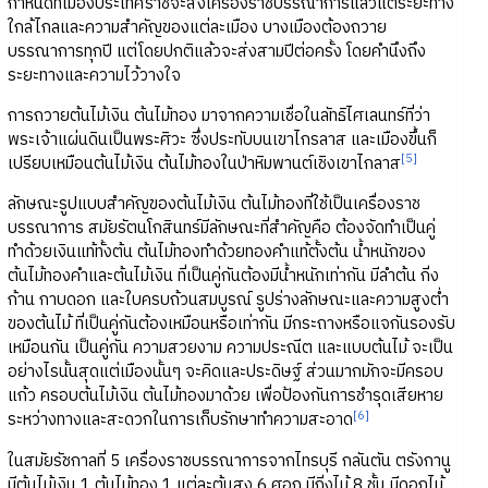
กำหนดที่เมืองประเทศราชจะส่งเครื่องราชบรรณาการแล้วแต่ระยะทาง
ใกล้ไกลและความสำคัญของแต่ละเมือง บางเมืองต้องถวาย
บรรณาการทุกปี แต่โดยปกติแล้วจะส่งสามปีต่อครั้ง โดยคำนึงถึง
ระยะทางและความไว้วางใจ
การถวายต้นไม้เงิน ต้นไม้ทอง มาจากความเชื่อในลัทธิไศเลนทร์ที่ว่า
พระเจ้าแผ่นดินเป็นพระศิวะ ซึ่งประทับบนเขาไกรลาส และเมืองขึ้นก็
[5]
เปรียบเหมือนต้นไม้เงิน ต้นไม้ทองในป่าหิมพานต์เชิงเขาไกลาส
ลักษณะรูปแบบสำคัญของต้นไม้เงิน ต้นไม้ทองที่ใช้เป็นเครื่องราช
บรรณาการ สมัยรัตนโกสินทร์มีลักษณะที่สำคัญคือ ต้องจัดทำเป็นคู่
ทำด้วยเงินแท้ทั้งต้น ต้นไม้ทองทำด้วยทองคำแท้ตั้งต้น น้ำหนักของ
ต้นไม้ทองคำและต้นไม้เงิน ที่เป็นคู่กันต้องมีน้ำหนักเท่ากัน มีลำต้น กิ่ง
ก้าน กาบดอก และใบครบถ้วนสมบูรณ์ รูปร่างลักษณะและความสูงต่ำ
ของต้นไม้ ที่เป็นคู่กันต้องเหมือนหรือเท่ากัน มีกระถางหรือแจกันรองรับ
เหมือนกัน เป็นคู่กัน ความสวยงาม ความประณีต และแบบต้นไม้ จะเป็น
อย่างไรนั้นสุดแต่เมืองนั้นๆ จะคิดและประดิษฐ์ ส่วนมากมักจะมีครอบ
แก้ว ครอบต้นไม้เงิน ต้นไม้ทองมาด้วย เพื่อป้องกันการชำรุดเสียหาย
[6]
ระหว่างทางและสะดวกในการเก็บรักษาทำความสะอาด
ในสมัยรัชกาลที่ 5 เครื่องราชบรรณาการจากไทรบุรี กลันตัน ตรังกานู
มีต้นไม้เงิน 1 ต้นไม้ทอง 1 แต่ละต้นสูง 6 ศอก มีกิ่งไม้ 8 ชั้น มีดอกไม้