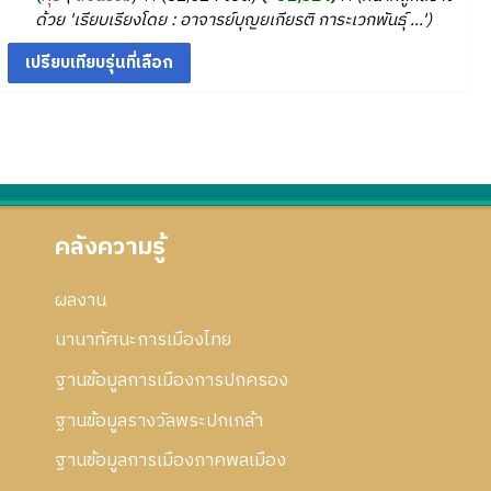
ม
ว
2
มี
ด้วย 'เรียบเรียงโดย : อาจารย์บุญยเกียรติ การะเวกพันธุ์ ...'
ก้
ย่
า
5
ค
ไ
อ
ม
5
ว
ข
ก
ย่
า
7
า
อ
ม
ร
ก
ย่
แ
า
อ
ก้
ร
ก
ไ
แ
า
ข
ก้
ร
คลังความรู้
ไ
แ
ข
ก้
ผลงาน
ไ
ข
นานาทัศนะการเมืองไทย
ฐานข้อมูลการเมืองการปกครอง
ฐานข้อมูลรางวัลพระปกเกล้า
ฐานข้อมูลการเมืองภาคพลเมือง