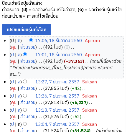
ป้อนเข้าหรือปุ่มด้านล่าง
คำอธิบาย:
(ป)
= ผลต่างกับรุ่นแก้ไขล่าสุด,
(ก)
= ผลต่างกับรุ่นแก้ไข
ก่อนหน้า,
ล
= การแก้ไขเล็กน้อย
ป
ก
17:06, 18 ธันวาคม 2560
‎
Apirom
1
คุย
ส่วนร่วม
‎
492 ไบต์
0
‎
8
ไ
ป
ก
17:01, 18 ธันวาคม 2560
‎
Apirom
ม่
ธั
คุย
ส่วนร่วม
‎
492 ไบต์
−37,363
‎
แทนที่เนื้อหาด้วย
มี
น
" *หัวเมืองประเทศราช_(โดม_ไกรปกรณ์)|หัวเมืองประเทศ
ค
ว
รา..."
ว
า
ป
ก
13:27, 7 ธันวาคม 2557
‎
Suksan
า
ค
7
คุย
ส่วนร่วม
‎
37,855 ไบต์
+42
‎
ม
ม
ธั
ไ
ป
ก
13:26, 7 ธันวาคม 2557
‎
Suksan
ย่
2
ม่
น
คุย
ส่วนร่วม
‎
37,813 ไบต์
+6,237
‎
อ
5
มี
ว
ไ
ป
ก
13:13, 7 ธันวาคม 2557
‎
Suksan
ก
ค
6
า
ม่
คุย
ส่วนร่วม
‎
31,576 ไบต์
+52
‎
า
ว
0
ค
มี
ไ
ป
ก
13:04, 7 ธันวาคม 2557
‎
Suksan
ร
า
ค
ม
ม่
คุย
ส่วนร่วม
‎
31,524 ไบต์
+31,524
‎
หน้าที่ถูกสร้าง
แ