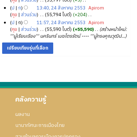
คุย
ส่วนร่วม
‎
55,797 ไบต์
+3
‎
า
อ
ม
5
ว
น
า
มี
ก้
ไ
ร
ป
ก
13:40, 24 สิงหาคม 2553
‎
Apirom
ก
ย่
า
5
2
ค
ค
ไ
ม่
แ
คุย
ส่วนร่วม
‎
55,794 ไบต์
+204
‎
า
อ
ม
4
5
ว
ม
ข
มี
ก้
ไ
ร
ป
ก
11:57, 24 สิงหาคม 2553
‎
Apirom
ก
ย่
า
5
2
ค
ไ
ม่
แ
คุย
ส่วนร่วม
‎
55,590 ไบต์
+55,590
‎
สร้างหน้าใหม่:
า
อ
ม
3
5
ว
ข
มี
ก้
'''ผู้เรียบเรียง''' นครินทร์ เมฆไตรรัตน์ ---- '''ผู้ทรงคุณวุฒิป...
ร
ก
ย่
า
5
ค
ไ
แ
า
อ
ม
3
ว
ข
ก้
ร
ก
ย่
า
ไ
แ
า
อ
ม
ข
ก้
ร
ก
ย่
ไ
แ
า
อ
ข
ก้
ร
ก
ไ
แ
า
ข
ก้
ร
คลังความรู้
ไ
แ
ข
ก้
ผลงาน
ไ
ข
นานาทัศนะการเมืองไทย
ฐานข้อมูลการเมืองการปกครอง