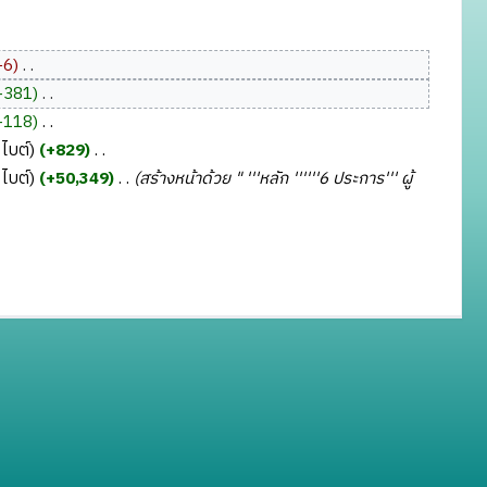
−6
‎
+381
‎
+118
‎
ไบต์
+829
‎
ไบต์
+50,349
‎
สร้างหน้าด้วย " '''หลัก ''''''6 ประการ''' ผู้