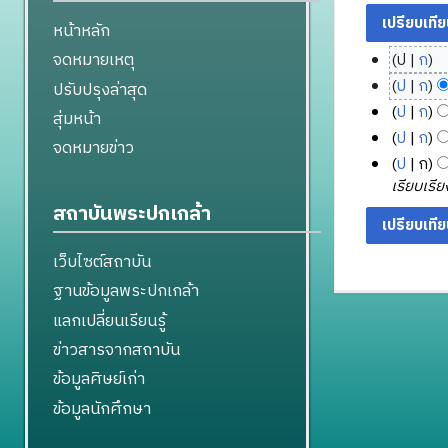
หน้าหลัก
จดหมายเหตุ
ป
ก
9
ไ
ป
ก
ปรับปรุงล่าสุด
มี
ม่
ไ
ป
ก
สุ่มหน้า
มี
น
ม่
ไ
ป
ก
จดหมายข่าว
ค
า
มี
ม่
2
ไ
ป
ก
ว
ค
ค
มี
6
ม่
เรียบเรี
า
ม
ว
ค
มี
พ
สถาบันพระปกเกล้า
ม
า
2
ว
ค
ฤ
ย่
ม
5
า
ว
ศ
อ
เว็บไซต์สถาบัน
ย่
6
ม
า
จิ
ก
อ
6
ย่
ฐานข้อมูลพระปกเกล้า
ม
ก
า
ก
อ
ย่
า
แลกเปลี่ยนเรียนรู้
ร
า
ก
อ
ย
แ
ข่าวสารจากสถาบัน
ร
า
ก
น
ก้
แ
ร
ข้อมูลศิษย์เก่า
า
2
ไ
ก้
แ
ร
ข้อมูลนักศึกษา
5
ข
ไ
ก้
แ
6
ข
ไ
ก้