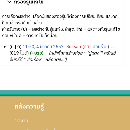
กรองรุ่นแก้ไข
การเลือกผลต่าง: เลือกปุ่มของสองรุ่นที่ต้องการเปรียบเทียบ และกด
ป้อนเข้าหรือปุ่มด้านล่าง
คำอธิบาย:
(ป)
= ผลต่างกับรุ่นแก้ไขล่าสุด,
(ก)
= ผลต่างกับรุ่นแก้ไข
ก่อนหน้า,
ล
= การแก้ไขเล็กน้อย
ป
ก
11:50, 4 มีนาคม 2557
‎
Suksan
คุย
ส่วนร่วม
‎
4
819 ไบต์
+819
‎
หน้าที่ถูกสร้างด้วย ''''ผู้แต่ง''' ศรัณย์
จันทร์ดี '''ชื่อเรื่อง''' หลักนิติธ...'
มี
น
า
ค
ม
2
5
คลังความรู้
5
7
ผลงาน