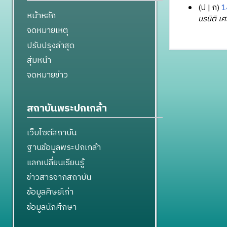
ป
ก
1
หน้าหลัก
2
นรนิติ เศ
จดหมายเหตุ
7
พ
ปรับปรุงล่าสุด
ฤ
สุ่มหน้า
ศ
จดหมายข่าว
จิ
ก
า
สถาบันพระปกเกล้า
ย
น
เว็บไซต์สถาบัน
2
ฐานข้อมูลพระปกเกล้า
5
6
แลกเปลี่ยนเรียนรู้
1
ข่าวสารจากสถาบัน
ข้อมูลศิษย์เก่า
ข้อมูลนักศึกษา