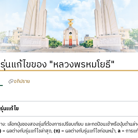
ิรุ่นแก้ไขของ "หลวงพรหมโยธี"
อภิปราย
ุ่นแก้ไข
ง: เลือกปุ่มของสองรุ่นที่ต้องการเปรียบเทียบ และกดป้อนเข้าหรือปุ่มด้านล่า
)
= ผลต่างกับรุ่นแก้ไขล่าสุด,
(ก)
= ผลต่างกับรุ่นแก้ไขก่อนหน้า,
ล
= การแก้