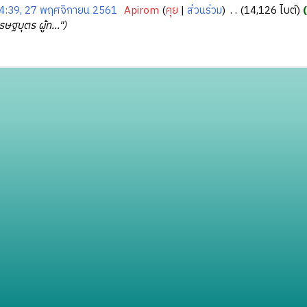
4:39, 27 พฤศจิกายน 2561
‎
Apirom
คุย
ส่วนร่วม
‎
14,126 ไบต์
รษฐบุตร ผู้ท..."