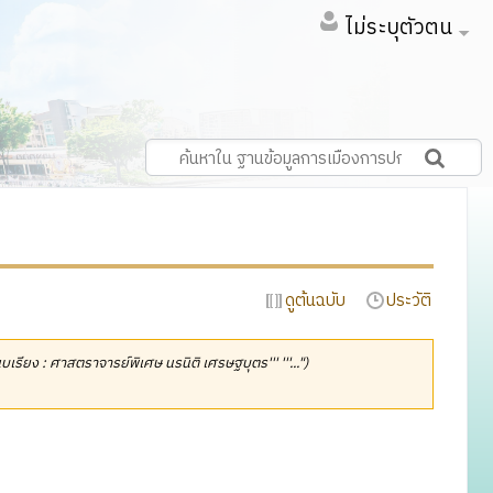
ไม่ระบุตัวตน
ดูต้นฉบับ
ประวัติ
ยนบเรียง : ศาสตราจารย์พิเศษ นรนิติ เศรษฐบุตร''' '''...")