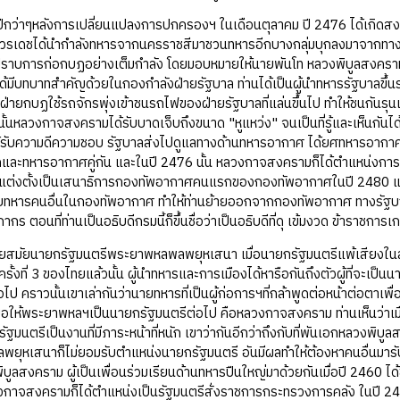
ีกว่าๆหลังการเปลี่ยนแปลงการปกครองฯ ในเดือนตุลาคม ปี 2476 ได้เกิดส
บวรเดชได้นำกำลังทหารจากนครราชสีมาชวนทหารอีกบางกลุ่มบุกลงมาจากทางเ
งปราบการก่อกบฏอย่างเต็มกำลัง โดยมอบหมายให้นายพันโท หลวงพิบูลสงครา
มีบทบาทสำคัญด้วยในกองกำลังฝ่ายรัฐบาล ท่านได้เป็นผู้นำทหารรัฐบาลขึ
ฝ่ายกบฏใช้รถจักรพุ่งเข้าชนรถไฟของฝ่ายรัฐบาลที่แล่นขึ้นไป ทำให้ชนกันรุ
นั้นหลวงกาจสงครามได้รับบาดเจ็บถึงขนาด "หูแหว่ง" จนเป็นที่รู้และเห็นก
รับความดีความชอบ รัฐบาลส่งไปดูแลทางด้านทหารอากาศ ได้ยศทหารอากาศ ไ
และทหารอากาศคู่กัน และในปี 2476 นั้น หลวงกาจสงครามก็ได้ตำแหน่งการเมื
ับแต่งตั้งเป็นเสนาธิการกองทัพอากาศคนแรกของกองทัพอากาศในปี 2480 แต่
ายทหารคนอื่นในกองทัพอากาศ ทำให้ท่านย้ายออกจากกองทัพอากาศ ทางรัฐบาล
ากร ตอนที่ท่านเป็นอธิบดีกรมนี้ก็ขึ้นชื่อว่าเป็นอธิบดีที่ดุ เข้มงวด ข้าราชการเ
นายกรัฐมนตรีพระยาพหลพลพยุหเสนา เมื่อนายกรัฐมนตรีแพ้เสียงในสภาฯที่
ไปครั้งที่ 3 ของไทยแล้วนั้น ผู้นำทหารและการเมืองได้หารือกันถึงตัวผู้ที่จะเ
ไป คราวนั้นเขาเล่ากันว่านายทหารที่เป็นผู้ก่อการฯที่กล้าพูดต่อหน้าต่อตาเพื่
ขอให้พระยาพหลฯเป็นนายกรัฐมนตรีต่อไป คือหลวงกาจสงคราม ท่านเห็นว่าเมื่
ัฐมนตรีเป็นงานที่มีภาระหน้าที่หนัก เขาว่ากันอีกว่าถึงกับที่พันเอกหลวง
ุหเสนาก็ไม่ยอมรับตำแหน่งนายกรัฐมนตรี อันมีผลทำให้ต้องหาคนอื่นมารับหน
ูลสงคราม ผู้เป็นเพื่อนร่วมเรียนด้านทหารปืนใหญ่มาด้วยกันเมื่อปี 2460 ได้
าจสงครามก็ได้ตำแหน่งเป็นรัฐมนตรีสั่งราชการกระทรวงการคลัง ในปี 248