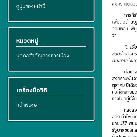
สงครามตลอดมา
ดูปูมของหน้านี้
การที่รัฐบา
เพื่อต่อต้านญ
จอมพล ป.พิบู
ว่า
หมวดหมู่
“...เมื่
ช่วยว่าการกร
บุคคลสำคัญทางการเมือง
ดินแดนตั้งแต
ต่อมาจะเป็น
สงครามพ้นจาก
ตุลาคม ปีเดีย
เครื่องมือวิกิ
คนทั้งหลายมอ
ทางไปอยู่ที่
หน้าพิเศษ
หลังสงครามโ
ออก ทำให้นาย
นายปรีดี พนม
รัฐบาลของหล