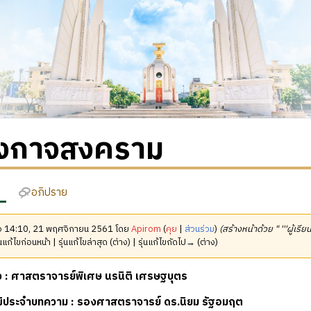
งกาจสงคราม
อภิปราย
มื่อ 14:10, 21 พฤศจิกายน 2561 โดย
Apirom
(
คุย
|
ส่วนร่วม
)
(สร้างหน้าด้วย " '''ผู้เรี
นแก้ไขก่อนหน้า | รุ่นแก้ไขล่าสุด (ต่าง) | รุ่นแก้ไขถัดไป→ (ต่าง)
ียง : ศาสตราจารย์พิเศษ นรนิติ เศรษฐบุตร
ุฒิประจำบทความ : รองศาสตราจารย์ ดร.นิยม รัฐอมฤต