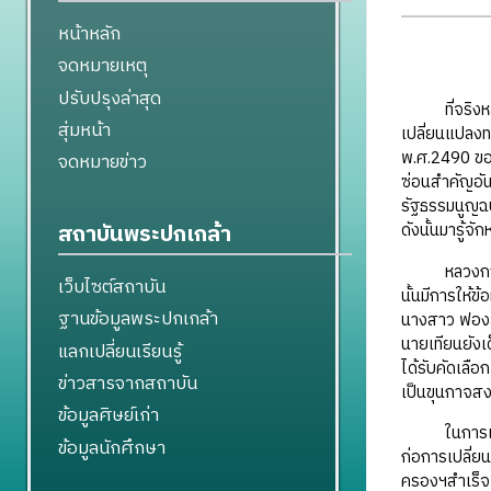
หน้าหลัก
จดหมายเหตุ
ปรับปรุงล่าสุด
ที่จริงหลวง
สุ่มหน้า
เปลี่ยนแปลงทาง
พ.ศ.2490 ของ
จดหมายข่าว
ซ่อนสำคัญอันไ
รัฐธรรมนูญฉบ
สถาบันพระปกเกล้า
ดังนั้นมารู้
หลวงกาจสงคราม
เว็บไซต์สถาบัน
นั้นมีการให้ข
ฐานข้อมูลพระปกเกล้า
นางสาว ฟองสมุ
นายเทียนยังเด
แลกเปลี่ยนเรียนรู้
ได้รับคัดเลื
ข่าวสารจากสถาบัน
เป็นขุนกาจสง
ข้อมูลศิษย์เก่า
ในการเปลี่ย
ข้อมูลนักศึกษา
ก่อการเปลี่
ครองฯสำเร็จแล