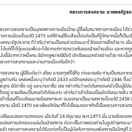
หลวงกาจสงคราม: นายพลรัฐธรรม
กาจสงครามเป็นบุคคลทางการเมืองไทย ผู้ซึ่งมีบทบาททางการเมือง ได้ร่วม
การเมืองตั้งแต่ปี 2475 แต่ที่ท่านมีชื่อเสียงโด่งดังเป็นที่รู้จักมากนั้นก็เป็น
คณะรัฐประหาร ที่ว่ากันว่าท่านเป็นคนร่างซ่อนเอาไว้ก่อนการยึดอำนาจ เมื่อ
ด้แก่ที่ใต้ตุ่มแดงเพื่อจะได้ยากแก่การตรวจค้นของฝ่ายบ้านเมือง และหากถูกจับ
ับนี้มีมากกว่าหนึ่งคน มีนักกฎหมายฝีมือดี นักเรียนนอกช่วยร่างด้วย กระนั้
จักหลวงกาจสงครามและงานการเมืองกันดีกว่า
 ผู้มีชื่อเดิมว่า เทียน นามสกุลที่ใช้คือ เก่งระดมยิง ท่านเป็นคนภาคเหนือเ
้อมูลต่างกัน แหล่งหนึ่งระบุว่าเกิดปี 2433 แต่อีกแหล่งระบุว่าเกิดปี 2446 ซึ
ทร มีบิดาชื่อ อยู่ และมารดาชื่อ เชย กล่าวกันว่าแต่เดิมครอบครัวเป็นผู้มีอันจะ
็กอยู่ นายเทียนเป็นคนหัวดีเรียนเก่ง เล่ากันว่าเข้าเรียนเป็นนักเรียนนายส
อกเข้าเรียนที่โรงเรียนนายร้อยทหารบก จบออกมาเป็นนายทหารตั้งแต่ปี 2458 อ
คราม เมื่อปี 2470 และเพียงปีถัดมาก็ได้เลื่อนบรรดาศักดิ์เป็นหลวงกาจสงค
นแปลงการปกครอง เมื่อวันที่ 24 มิถุนายน พ.ศ.2475 นั้น นายร้อยเอกหล
ยนแปลงการปกครองแผ่นดินฝ่ายทหาร ดังจะเห็นภาพของท่านในรูปถ่ายคณะนาย
้ว หลวงกาจสงครามได้รับแต่งตั้งเป็นผู้บังคับการกองพันทหารปืนใหญ่ที่ 2 ที