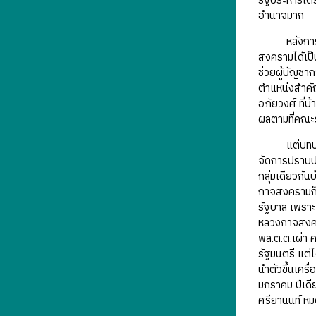
รัฐประหารเตร
อำนาจมาก
หลังการรัฐป
สงครามได้เป็น
ช่วยผู้บัญชาก
ตำแหน่งสำคั
อภัยวงศ์ ที่
ผลตามที่คณะร
แต่บทบาทและ
จัดการปราบป
กลุ่มเดียวกั
กาจสงครามก็ไ
รัฐบาล เพราะ
หลวงกาจสงคราม
พล.ต.ต.เผ่า 
รัฐมนตรี แต่
นำตัวขึ้นเคร
มกราคม ปีเดี
ศรียานนท์ หม