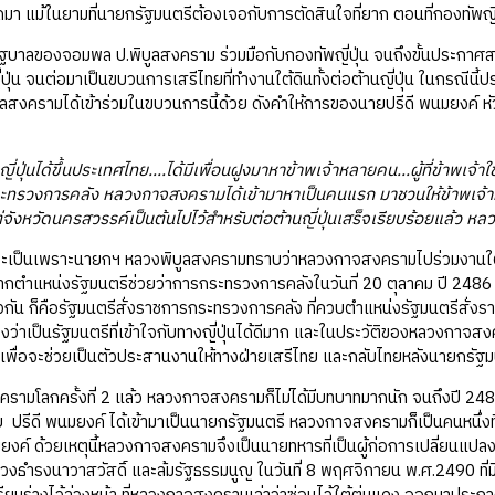
 แม้ในยามที่นายกรัฐมนตรีต้องเจอกับการตัดสินใจที่ยาก ตอนที่กองทัพญี่ป
ลของจอมพล ป.พิบูลสงคราม ร่วมมือกับกองทัพญี่ปุ่น จนถึงขั้นประกาศสง
ี่ปุ่น จนต่อมาเป็นขบวนการเสรีไทยที่ทำงานใต้ดินทั้งต่อต้านญี่ปุ่น ในกรณี
ลสงครามได้เข้าร่วมในขบวนการนี้ด้วย ดังคำให้การของนายปรีดี พนมยงค์ หั
อญี่ปุ่นได้ขึ้นประเทศไทย....ได้มีเพื่อนฝูงมาหาข้าพเจ้าหลายคน...ผู้ที่ข้าพ
ะทรวงการคลัง หลวงกาจสงครามได้เข้ามาหาเป็นคนแรก มาชวนให้ข้าพเจ้าหนี
่จังหวัดนครสวรรค์เป็นต้นไปไว้สำหรับต่อต้านญี่ปุ่นเสร็จเรียบร้อยแล้ว ห
เพราะนายกฯ หลวงพิบูลสงครามทราบว่าหลวงกาจสงครามไปร่วมงานใต้ดินห
ตำแหน่งรัฐมนตรีช่วยว่าการกระทรวงการคลังในวันที่ 20 ตุลาคม ปี 2486 แล
วกัน ก็คือรัฐมนตรีสั่งราชการกระทรวงการคลัง ที่ควบตำแหน่งรัฐมนตรีสั่งราชก
งว่าเป็นรัฐมนตรีที่เข้าใจกับทางญี่ปุ่นได้ดีมาก และในประวัติของหลวงกาจ
จีนเพื่อจะช่วยเป็นตัวประสานงานให้ทางฝ่ายเสรีไทย และกลับไทยหลังนาย
ลกครั้งที่ 2 แล้ว หลวงกาจสงครามก็ไม่ได้มีบทบาทมากนัก จนถึงปี 248
 ปรีดี พนมยงค์ ได้เข้ามาเป็นนายกรัฐมนตรี หลวงกาจสงครามก็เป็นคนหนึ่งท
ยงค์ ด้วยเหตุนี้หลวงกาจสงครามจึงเป็นนายทหารที่เป็นผู้ก่อการเปลี่ยนแ
วงธำรงนาวาสวัสดิ์ และล้มรัฐธรรมนูญ ในวันที่ 8 พฤศจิกายน พ.ศ.2490 ท