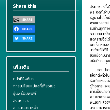
Share this
ประมาณหนึ่งป
พระองค์เจ้า
รัฐบาลได้สั่
กาจสงครามได้
รบท่านถูกทาง
หลายคน ครั้ง
สงครามจึงได้
ยศทั้งทหารบก
มาท่านก็ได้ร
ขัดแย้งกับน
อธิบดีกรมศุลก
เพิ่มเติม
ตอนปลายสมัย
เลือกตั้งทั่ว
หน้าที่ลิงก์มา
รับตำแหน่งต่อ
การเปลี่ยนแปลงที่เกี่ยวโยง
ผู้ก่อการฯจะ
การเป็นนายกร
รุ่นพร้อมพิมพ์
พระยาพหลพลพย
ลิงก์ถาวร
พันเอกหลวงพิบ
สารสนเทศหน้า
สงคราม หลวงก