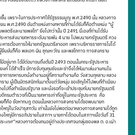
ศใช้ ครั้งนี้จึงถือได้ว่าหลวงกาจสงครามได้มีบทบาทในการยึด
น เพราะในการประกาศใช้รัฐธรรมนูญ พ.ศ.2490 นั้น หลวงกาจ
ายน พ.ศ.2490 อันตำแหน่งทางทหารที่ท่านได้รับก็คือตำแหน่ง "ผู้
พลตรีและนายพลโท” ยิ่งไปกว่านั้น ปี 2491 นี่เองที่ท่านได้รับ
ัฐประหารส่งนายทหารระดับนายพัน 4 นาย ไปพบนายกรัฐมนตรี ควง
ัฐประหารต้องการให้นายกรัฐมนตรีลาออก เพราะบริหารราชการไม่ได้
นผู้ยืนยันก็คือ พลเอก ผิน ชุณหะวัณ และพลโทกาจ กาจสงคราม
มาก ได้มีต่อมาจนถึงต้นปี 2493 ตอนนั้นคณะรัฐประหาร
ด้สำเร็จ มีการจับกุมคุมขังและฆ่าจึงได้หันมาเล่นงานคนใน
ัญชาการทหารบกนั่งทำงานอยู่ที่สถานทำงานคือ วังสวนกุหลาบ หลวง
ผู้เป็นมิตรสนิทกันมาตั้งแต่วัยหนุ่ม ขอเชิญให้ไปพบที่ทำเนียบ
งไปถึงทำเนียบรัฐบาล และนั่งรอที่จะเข้าประชุมกับนายกรัฐมนตรี
ธิบดีกรมตำรวจที่เป็นนายทหารเก่าที่อยู่ในคณะรัฐประหาร คือ
ายเลยก็คือ ข้อหากบฏ ตอนนั้นหลวงกาจสงครามได้ขอพบนายก
ึกใหญ่ในวังปารุสกวัน เท่านั้นยังไม่พอต่อมาหลวงกาจสงครามได้ถูก
รื่องใหญ่มีการอภิปรายในสภาฯ นายกฯได้ตอบในสภาฯเมื่อวันที่ 31
ประเทศ”
หลวงกาจต้องทนอยู่ต่างประเทศจนกลุ่มของพล ต. อ.เผ่า