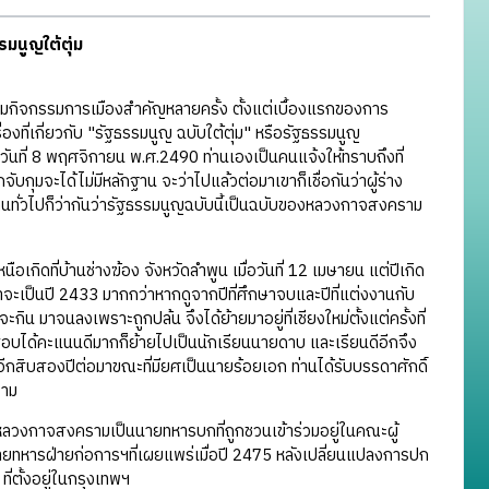
นูญใต้ตุ่ม
กิจกรรมการเมืองสำคัญหลายครั้ง ตั้งแต่เบื้องแรกของการ
เรื่องที่เกี่ยวกับ "รัฐธรรมนูญ ฉบับใต้ตุ่ม" หรือรัฐธรรมนูญ
วันที่ 8 พฤศจิกายน พ.ศ.2490 ท่านเองเป็นคนแจ้งให้ทราบถึงที่
กุมจะได้ไม่มีหลักฐาน จะว่าไปแล้วต่อมาเขาก็เชื่อกันว่าผู้ร่าง
นคนทั่วไปก็ว่ากันว่ารัฐธรรมนูญฉบับนี้เป็นฉบับของหลวงกาจสงคราม
กิดที่บ้านช่างฆ้อง จังหวัดลำพูน เมื่อวันที่ 12 เมษายน แต่ปีเกิด
่งน่าจะเป็นปี 2433 มากกว่าหากดูจากปีที่ศึกษาจบและปีที่แต่งงานกับ
กิน มาจนลงเพราะถูกปล้น จึงได้ย้ายมาอยู่ที่เชียงใหม่ตั้งแต่ครั้งที่
ิบ สอบได้คะแนนดีมากก็ย้ายไปเป็นนักเรียนนายดาบ และเรียนดีอีกจึง
ีกสิบสองปีต่อมาขณะที่มียศเป็นนายร้อยเอก ท่านได้รับบรรดาศักดิ์
ราม
วงกาจสงครามเป็นนายทหารบกที่ถูกชวนเข้าร่วมอยู่ในคณะผู้
ทหารฝ่ายก่อการฯที่เผยแพร่เมื่อปี 2475 หลังเปลี่ยนแปลงการปก
่ตั้งอยู่ในกรุงเทพฯ