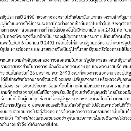
ียมร่างไว้ล่วงหน้า ที่หลวงกาจสงครามเล่าว่าซ่อนไว้ใต้ตุ่มแดง ออกมาประกา
ระหารปี 2490 หลวงกาจสงครามได้กลับมามีบทบาทและความสำคัญมากขึ้
ผู้ที่ดำเนินการให้มีการประกาศได้อย่างรวดเร็วทันกาลในเช้าวันที่ 9 พฤศจิก
ารทหารบก" ส่วนยศทหารที่ท่านได้รับสูงขึ้นในปีถัดมาเมื่อ พ.ศ.2491 คือ “นาย
ญในกองทัพบกสูงขึ้นมาอีกเป็น “รองผู้บัญชาการทหารบก” แม้ตอนที่คณะร
บ้านพักในวันที่ 6 เมษายน ปี 2491 เพื่อแจ้งให้นายกรัฐมนตรีทราบว่าคณะร
ัฐประหารต้องการ และนายทหารซึ่งเป็นผู้นำที่นายกรัฐมนตรีต้องการให้เป็
ความสำคัญของหลวงกาจสงครามในคณะรัฐประหารและคณะรัฐบาลที่มีอยู่
รามฝ่ายตรงข้ามในทางการเมืองคือพวกคณะราษฎร และพวกนายปรีดี พนมยงค์ ไ
นบ้าง วันนั้นคือวันที่ 26 มกราคม พ.ศ.2493 ขณะที่หลวงกาจสงคราม รองผู้บ
ด้รับโทรศัพท์จากนายกรัฐมนตรี จอมพล ป.พิบูลสงคราม หรือหลวงพิบูลสงคราม 
มีเรื่องราชการที่จะปรึกษาหารือและโดยไม่คาดคิดเมื่อหลวงกาจสงครามเดินทา
ก็ถูกตำรวจกลุ่มหนึ่งที่มีอาวุธพร้อมมือจู่โจมเข้าจับกุมคุมตัว โดยมีรองอ
ศรียานนท์ เป็นผู้ควบคุม ข้อหาที่รองผู้บัญชาการทหารบกเจอโดยไม่คาดหม
ได้รับการปฏิเสธ จะขอพบครอบครัวก็ไม่ได้แล้วก็ถูกนำไปขังเฉพาะตัวทันทีที่ต
ื่องบิน คุมตัวเดินทางไปอยู่ฮ่องกง การจับกุมหลวงกาจสงครามคราวนั้นเป็นเ
ยวกันว่า
“เจ้าพนักงานสอบสวนบอกว่า คุณหลวงกาจฯนั้นขอเดินทางไปต่าง
ดอำนาจแล้วจึงได้เดินทางกลับไทย