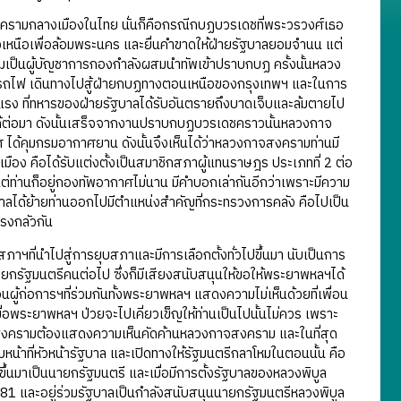
งครามกลางเมืองในไทย นั่นก็คือกรณีกบฏบวรเดชที่พระวรวงศ์เธอ
หนือเพื่อล้อมพระนคร และยื่นคำขาดให้ฝ่ายรัฐบาลยอมจำนน แต่
มเป็นผู้บัญชาการกองกำลังผสมนำทัพเข้าปราบกบฏ ครั้งนั้นหลวง
้นรถไฟ เดินทางไปสู้ฝ่ายกบฏทางตอนเหนือของกรุงเทพฯ และในการ
นแรง ที่ทหารของฝ่ายรัฐบาลได้รับอันตรายถึงบาดเจ็บและล้มตายไป
ันได้ต่อมา ดังนั้นเสร็จจากงานปราบกบฏบวรเดชคราวนั้นหลวงกาจ
ด้คุมกรมอากาศยาน ดังนั้นจึงเห็นได้ว่าหลวงกาจสงครามท่านมี
อง คือได้รับแต่งตั้งเป็นสมาชิกสภาผู้แทนราษฎร ประเภทที่ 2 ต่อ
ท่านก็อยู่กองทัพอากาศไม่นาน มีคำบอกเล่ากันอีกว่าเพราะมีความ
ได้ย้ายท่านออกไปมีตำแหน่งสำคัญที่กระทรวงการคลัง คือไปเป็น
กรงกลัวกัน
นำไปสู่การยุบสภาและมีการเลือกตั้งทั่วไปขึ้นมา นับเป็นการ
ป็นนายกรัฐมนตรีคนต่อไป ซึ่งก็มีเสียงสนับสนุนให้ขอให้พระยาพหลฯได้
อนผู้ก่อการฯที่ร่วมกันทั้งพระยาพหลฯ แสดงความไม่เห็นด้วยที่เพื่อน
อพระยาพหลฯ ป่วยจะไปเคี่ยวเข็ญให้ท่านเป็นไปนั้นไม่ควร เพราะ
พิบูลสงครามต้องแสดงความเห็นคัดค้านหลวงกาจสงคราม และในที่สุด
้าที่หัวหน้ารัฐบาล และเปิดทางให้รัฐมนตรีกลาโหมในตอนนั้น คือ
ขึ้นมาเป็นนายกรัฐมนตรี และเมื่อมีการตั้งรัฐบาลของหลวงพิบูล
1 และอยู่ร่วมรัฐบาลเป็นกำลังสนับสนุนนายกรัฐมนตรีหลวงพิบูล