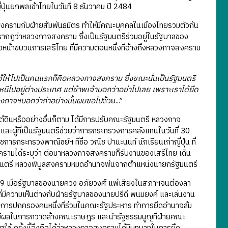
ุ่นยกพลเข้าไทยในวันที่ 8 ธันวาคม ปี 2484
ครามกับฝ่ายสัมพันธมิตร ทำให้มีคณะบุคคลในเมืองไทยรวมตัวกัน
นี้ปรากฏว่าหลวงกาจสงคราม ซึ่งเป็นรัฐมนตรีร่วมอยู่ในรัฐบาลของ
วหน้าขบวนการเสรีไทย ที่มีความตอนหนึ่งที่อ้างถึงหลวงกาจสงคราม
เจ้าใช้ให้ไปเป็นคนแรกก็คือหลวงกาจสงคราม ซึ่งขณะนั้นเป็นรัฐมนตรี
ไปอยู่ต่างประเทศ แต่ข้าพเจ้าบอกว่าอย่าไปเลย เพราะเราได้ยึด
ลวงกาจฯบอกว่าถ้าอย่างนั้นผมขอไป
ด้วย...”
รืออย่างอื่นก็ตาม ได้มีการปรับคณะรัฐมนตรี หลวงกาจ
ะผู้ที่เป็นรัฐมนตรีช่วยว่าการกระทรวงการคลังแทนในวันที่ 30
ารกระทรวงพาณิชย์ฯ ที่ชื่อ วณิช ปานะนนท์ นักเรียนเก่าญี่ปุ่น ที่
สงครามได้ระบุว่า ต่อมาหลวงกาจสงครามก็รับงานของเสรีไทย เดิน
กรัฐมนตรี หลวงพิบูลสงครามหมดอำนาจพ้นจากตำแหน่งนายกรัฐมนตรี
9 เมื่อรัฐบาลของนายควง อภัยวงศ์ แพ้เสียงในสภาฯจนต้องลา
ี่มีความเห็นต่างกับฝ่ายรัฐบาลของนายปรีดี พนมยงค์ และเล่นงาน
ปลงการปกครองคนหนึ่งที่ร่วมในคณะรัฐประหาร ทำการยึดอำนาจล้ม
ี่มีผลในการกวาดล้างคณะราษฎร และนำรัฐธรรมนูญที่ฝ่ายคณะ