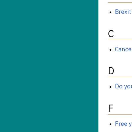
Brexit
C
Cancel
D
Do you
F
Free 