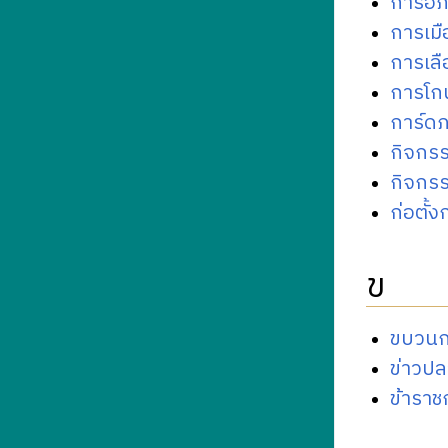
การอภิ
การเมื
การเลื
การโก
การ์ดภ
กิจกรร
กิจกร
ก่อตั
ข
ขบวนกา
ข่าวป
ข้ารา