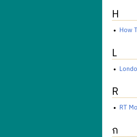
H
How T
L
Londo
R
RT M
ก