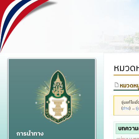
หมวดหม
หมวดหมู
รุ่นแก้ไข
(
ต่าง
)
←รุ่
บทความ
การนำทาง