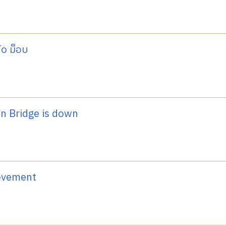
o ม็อบ
n Bridge is down
ovement