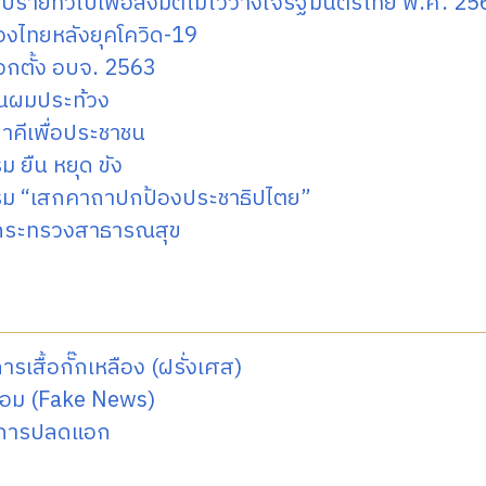
ปรายทั่วไปเพื่อลงมติไม่ไว้วางใจรัฐมนตรีไทย พ.ศ. 25
องไทยหลังยุคโควิด-19
อกตั้ง อบจ. 2563
นผมประท้วง
าคีเพื่อประชาชน
ม ยืน หยุด ขัง
รม “เสกคาถาปกป้องประชาธิปไตย”
้งกระทรวงสาธารณสุข
รเสื้อกั๊กเหลือง (ฝรั่งเศส)
ลอม (Fake News)
ชการปลดแอก