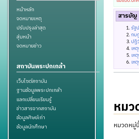
แม่แบบ:บทค
หน้าหลัก
สารบัญ
จดหมายเหตุ
ปรับปรุงล่าสุด
รัฐ
กบ
สุ่มหน้า
ปฏิว
จดหมายข่าว
เหต
เหต
เหต
สถาบันพระปกเกล้า
เว็บไซต์สถาบัน
ฐานข้อมูลพระปกเกล้า
แลกเปลี่ยนเรียนรู้
หมวด
ข่าวสารจากสถาบัน
ข้อมูลศิษย์เก่า
หมวดหมู่น
ข้อมูลนักศึกษา