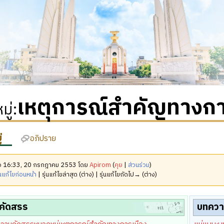
เหตุการณ์สำคัญทางกา
ู่
:
่
อภิปราย
เมื่อ 16:33, 20 กรกฎาคม 2553 โดย
Apirom
(
คุย
|
ส่วนร่วม
)
นแก้ไขก่อนหน้า
| รุ่นแก้ไขล่าสุด (ต่าง) | รุ่นแก้ไขถัดไป→ (ต่าง)
คัดสรร
บทควา