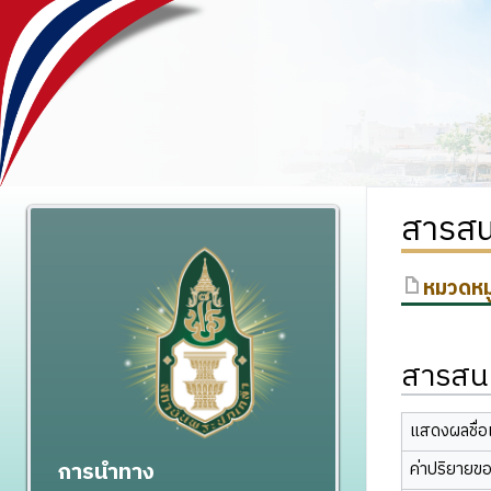
สารสน
หมวดหมู
สารสนเ
แสดงผลชื่อเ
การนำทาง
ค่าปริยายข