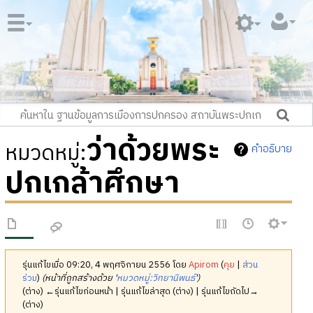
ว่าด้วยพระ
หมวดหมู่
:
คำอธิบาย
ปกเกล้าศึกษา
รุ่นแก้ไขเมื่อ 09:20, 4 พฤศจิกายน 2556 โดย
Apirom
(
คุย
|
ส่วน
ร่วม
)
(หน้าที่ถูกสร้างด้วย '
หมวดหมู่:วิทยานิพนธ์
')
(ต่าง) ←รุ่นแก้ไขก่อนหน้า | รุ่นแก้ไขล่าสุด (ต่าง) | รุ่นแก้ไขถัดไป→
(ต่าง)