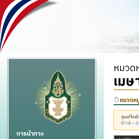
หมวดหม
เมษ
หมวดหมู
รุ่นแก้ไขเ
(
ต่าง
)
←รุ่
การนำทาง