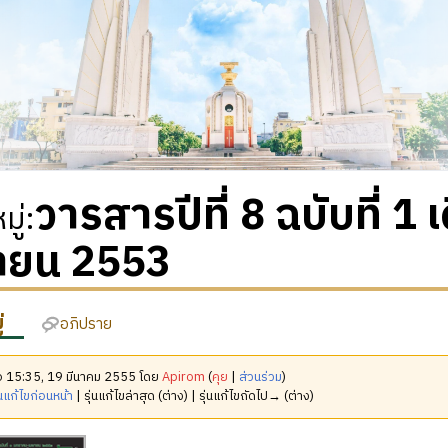
วารสารปีที่ 8 ฉบับที่ 1
ู่
:
ายน 2553
่
อภิปราย
มื่อ 15:35, 19 มีนาคม 2555 โดย
Apirom
(
คุย
|
ส่วนร่วม
)
นแก้ไขก่อนหน้า
| รุ่นแก้ไขล่าสุด (ต่าง) | รุ่นแก้ไขถัดไป→ (ต่าง)