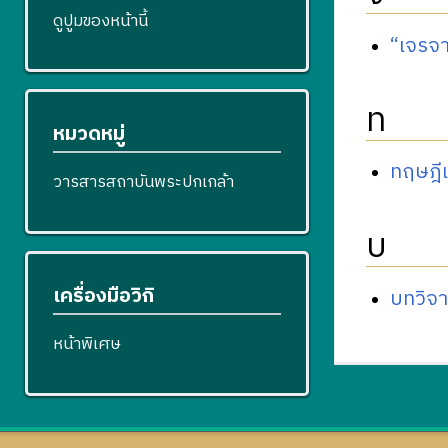
ดูปูมของหน้านี้
“เจรจ
ท
หมวดหมู่
ทฤษฎี
วารสารสถาบันพระปกเกล้า
บ
เครื่องมือวิกิ
บทวิจ
หน้าพิเศษ