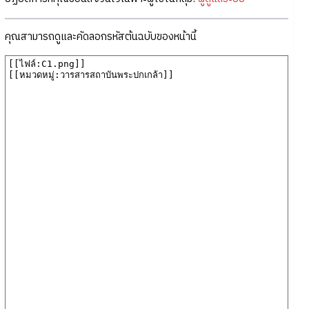
คุณสามารถดูและคัดลอกรหัสต้นฉบับของหน้านี้