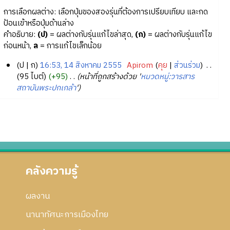
การเลือกผลต่าง: เลือกปุ่มของสองรุ่นที่ต้องการเปรียบเทียบ และกด
ป้อนเข้าหรือปุ่มด้านล่าง
คำอธิบาย:
(ป)
= ผลต่างกับรุ่นแก้ไขล่าสุด,
(ก)
= ผลต่างกับรุ่นแก้ไข
ก่อนหน้า,
ล
= การแก้ไขเล็กน้อย
ป
ก
16:53, 14 สิงหาคม 2555
‎
Apirom
คุย
ส่วนร่วม
‎
1
95 ไบต์
+95
‎
หน้าที่ถูกสร้างด้วย '
หมวดหมู่:วารสาร
สถาบันพระปกเกล้า
'
4
สิ
ง
ห
า
ค
ม
คลังความรู้
2
5
5
ผลงาน
5
นานาทัศนะการเมืองไทย